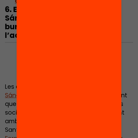
oportunitats educatives
6.
Elena Costas
i
Maria
Sánchez
: Quines barreres
burocràtiques impedeixen
l’accés als ajuts educatius?
Les economistes
Elena Costas
i
Maria
Sánchez
analitzen el procés pel qual gent
que té dret a determinades prestacions
socials, no hi accedeix. Ho fan comptant
amb l’experiència d’Helena Caro
Santisteve, Miquel Estapé i Valls,
Eulàlia