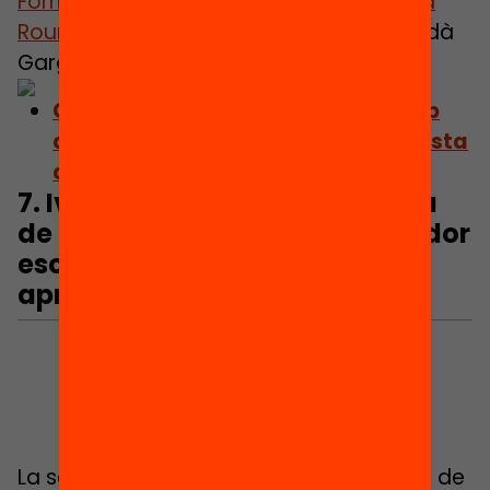
Formiguera
, Clarisa Giamello,
Ona Lorda
Roure
,
José Antonio Noguera
, Elena Sardà
Gargallo i
Maria Truñó
.
Consulta el capítol: El Non Take-Up
dels ajuts de menjador: una proposta
de millora dels ajuts educatius
7. Ivana Dobrotic: D’un sistema
de beques menjador al menjador
escolar universal. Què podem
aprendre de Croàcia?
La sociòloga
Ivana Dobrotic
, Professora de