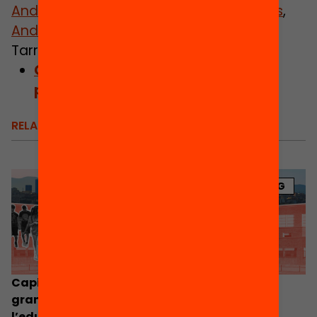
Andrade
, Marc Hortal Galí,
Edgar Iglesias
,
Andrea Jover
,
Eloi Mayordomo
i Maribel
Tarrés.
Consulta el capítol: Nous
professionals a l’escola
RELACIONATS
BLOG
Capítols monogràfics de l’anuari 2024: Vuit
grans desigualtats socials que impacten en
l’educació