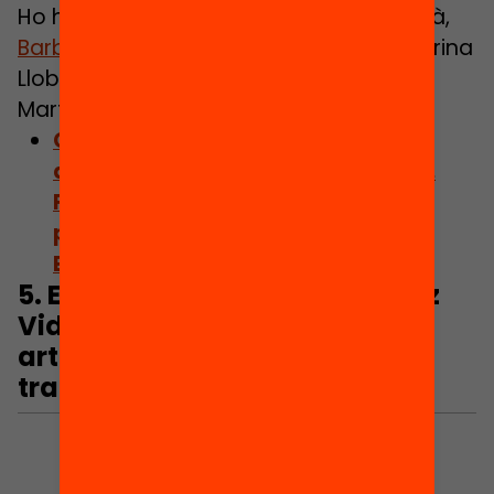
Ho han treballat també amb Sara Alcalà,
Barbara Atie Guidalli
, Carolyn Daher, Marina
Llobet Garcés i Francesca Sánchez
Martínez.
Consulta el capítol: Salut i entorn
alimentari dels centres educatius.
Factors d’influència i recursos per
prevenir l’obesitat infantil a
Barcelona
5.
Elena Costas
, Maria Sanchez
Vidal i Pere A. Taberner
: Com
articular una política de
transferència de rendes?