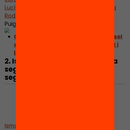
Lucía Martínez Virto
,
Alejandro Paniagua
Rodríguez
,
Laia Pineda
, Núria Rajadell
Puiggros i
Manuel Ángel Río Ruiz
.
Consulta el capítol: “L’escola bressol
a Catalunya, entre la universalitat i
la gratuïtat”
2.
Ismael Blanco: Com afecta la
segregació urbana a la
segregació educativa?
Ismael Blanco
, director de l’Institut de