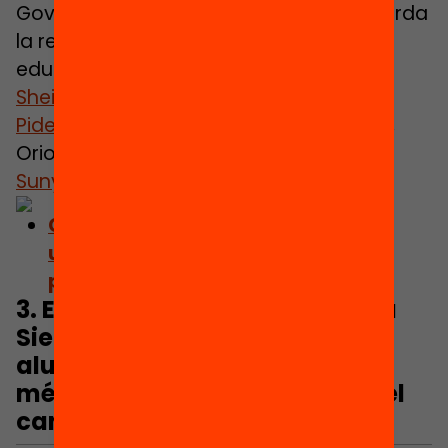
Govern i Polítiques Públiques (UAB), aborda
la relació entre segregació urbana i
educativa. Va debatre el capítol amb
Sheila González
,
Joan Subirats
,
Fina
Pidelaserra
,
Jordi Bayona
,
Ricard Gomà
,
Oriol Nel·lo,
Xavier Bonal
,
Albert Ramírez
Sunyer
,
María Segurola
i
Carme Pallès
.
Consulta el capítol: Segregació
urbana, desigualtats educatives i
polítiques de resposta
3. Elena Domene, Marta Garcia
Sierra i Mar Satorras: Quins
alumnes, centres i entorns són
més vulnerables als efectes del
canvi climàtic?