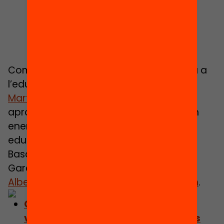
Com impacta la vulnerabilitat climàtica a
l’educació? Ho exploren
Elena Domene
,
Marta García
i
Mar Satorras
que van
aprofundir l’anàlisi amb especialistes en
energies, medi ambient i urbanisme,
educació i salut i pediatria com Xavier
Basagaña,
Ferran Campillo i López
, Toni
Garcia Salanova,
Irene González Pijoan
,
Albert Roger Herreros
i
Isabel Ruiz Mallén
.
Consulta el capítol: L’índex de
vulnerabilitat al canvi climàtic i les