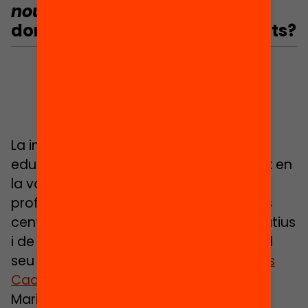
nous
professionals
arriben a
donar resposta a les necessitats?
La investigadora de desigualtats
educatives
Sheila González
aprofundeix en
la varietat i distribució de perfils
professionals que avui formen part dels
centres per respondre als reptes educatius
i de gestió de la diversitat. Ha ampliat el
seu treball amb un seminari amb
Àngels
Cadena
,
Xavi Campos
,
Marta Comas
,
Mario Cuixart,
Miquel Àngel Franconetti