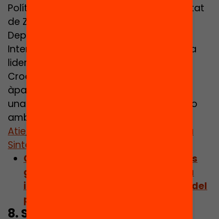
Política Social Comparada a la Universitat
de Zagreb i membre associada del
Departament de Política Social i
Intervenció de la Universitat d’Oxford, ha
liderat un capítol que aborda el cas de
Croàcia, que va aconseguir garantir un
àpat escolar gratuït per cada infant. En
una sessió a distància, va aprofundir-ho
amb la situació catalana amb
Barbara
Atie
,
Sara Ayllón
, Clarisa Giamello i
Elena
Sintes
.
Consulta el capítol: Àpats escolars
gratuïts a Croàcia: els reptes de la
introducció i de la implementació del
programa
8. Sheila González: Els