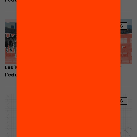
BLOG
Les 10 propostes de l’Anuari 2024 per millorar
l’educació a Catalunya
BLOG