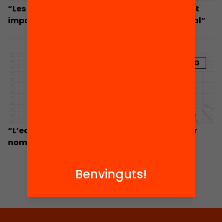
“Les dades de l’Anuari de l’Educació són molt
importants en processos de canvi estructural”
BLOG
“L’equitat educativa ja no es pot aconseguir
només amb polítiques educatives”
Benvinguts!