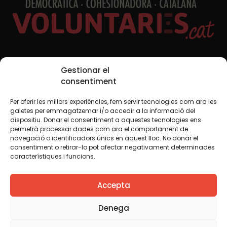
Xarxes Socials
Gestionar el
consentiment
Per oferir les millors experiències, fem servir tecnologies com ara les
TWT
YTB
IG
FB
IN
galetes per emmagatzemar i/o accedir a la informació del
dispositiu. Donar el consentiment a aquestes tecnologies ens
permetrà processar dades com ara el comportament de
navegació o identificadors únics en aquest lloc. No donar el
consentiment o retirar-lo pot afectar negativament determinades
Avís legal
Política de cookies
característiques i funcions.
Creiem que el coneixement s’ha de compartir. Per això
Accepta
fem servir una llicència Creative Commons, llevat que en
algun material indiquem el contrari. Us animem a copiar,
redistribuir, remesclar o transformar i crear els continguts
Denega
propis d’aquest web, per a qualsevol finalitat, inclosa la