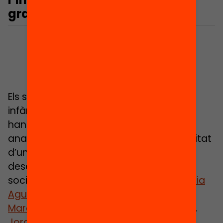
gratuïtat a l’I2?
Els sociòlegs i politòlegs experts en
infància,
Lara Navarro
i
Eloi Mayordomo
han liderat aquest capítol. A l’abril van
analitzar les conseqüències de la gratuïtat
d’una etapa educativa clau amb una
desena de referents de la docència, la
sociologia i les polítiques públiques:
Alícia
Aguilera Martínez
,
Jaume Blasco
,
Marcel·lina Bosch Costa
,
Joan Cela Ollé
,
Jordi Collet
,
Daniel Gabaldón Estevan
,