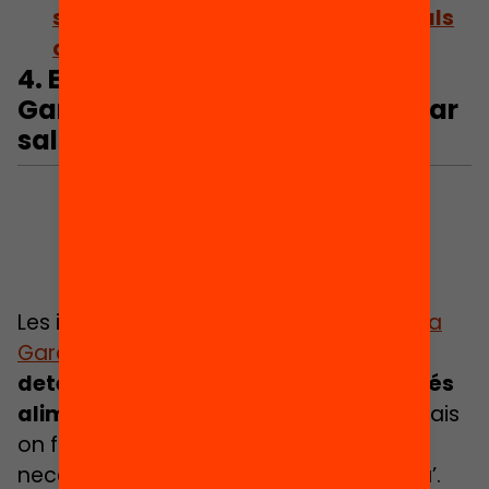
solucions orientades als infants i als
centres educatius
4.
Elena Domene
i
Marta
García
: Què és un entorn escolar
saludable?
Les investigadores
Elena Domene
i
Marta
García
analitzen com l
’entorn d’una
determinada escola pot exposar a més
aliments poc saludables
o menys espais
on fer activitat física i despleguen la
necessitat de construir ‘entorns de vida’.