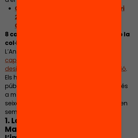
Consulta els indicadors de L’Anuari
2024, l’estat de l’educació a
Catalunya
8 capítols, liderats per 12 experts amb la
col·laboració de 60 referents
L’Anuari de l’Educació compta amb
vuit
capítols que aborden vuit grans
desigualtats que impacten en l’educació
.
Els han liderat 12 experts de polítiques
públiques, socials i educatives que, a més
a més, els han compartit amb una
seixantena de professionals educatius en
seminaris.
1. Lara Navarro-Varas i Eloi
Mayordomo: Quin ha estat
l’impacte de la política de