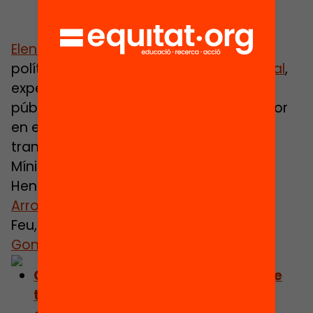
Elena Costas
, experta en avaluació de
polítiques públiques,
Maria Sanchez Vidal
,
experta en avaluació de polítiques
públiques, i
Pere A. Taberner
, investigador
en economia, analitzen els efectes de
transferències de rendes com l’Ingrés
Mínim Vital. Amb Manuel Aguilar
Hendrickson,
Albert Arcarons
,
Valentí
Arroyo i Peña
, Júlia de Quintana, Miriam
Feu, Miguel Ángel Manzano i
Eladi Torres
González
van aprofundir en el tema.
Consulta el capítol: Els sistemes de
transferències de rendes i les