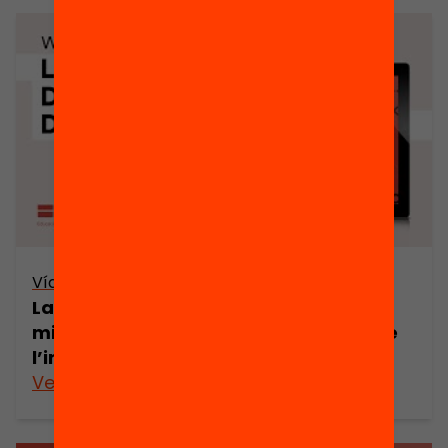
Vídeo
La competència digital davant del
mirall: anàlisi a partir dels resultats de
l’informe ICILS
Veure’n més