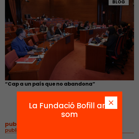
BLOG
“Cap a un país que no abandona”
La Fundació Bofill ara
som
publicacions i vídeos
/
publicacions i vídeos relacionats