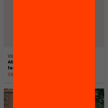
Vídeo
Abandonament als CFGM: què podem
fer diferent?
Veure’n més