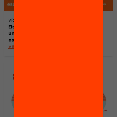
Vídeo
Els programes de Formació i Inserció:
una eina clau contra l’abandonament
escolar als municipis
Veure’n més