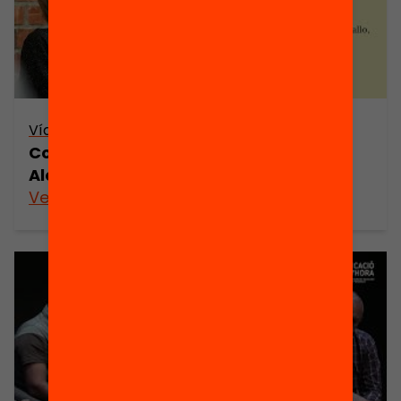
Vídeo
Com és l’educació a temps complet a
Alemanya?
Veure’n més