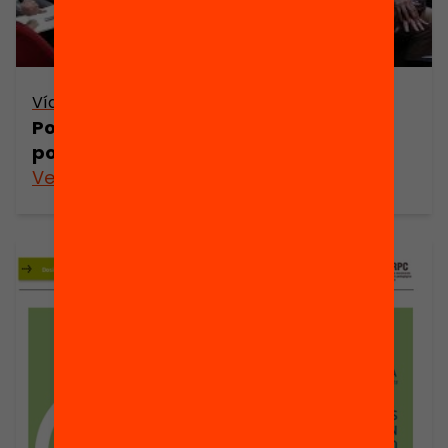
Vídeo
Posem l’educació a l’hora! Com fer
possibles uns altres horaris escolars?
Veure’n més