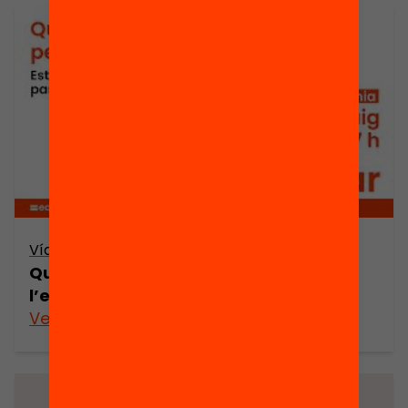
Vídeo
Què més podem fer pel català a
l’educació?
Veure’n més