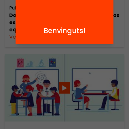
Publicació
Dosier de prensa: Propuesta de horarios
escolares para una educación
equitativa e integral
Benvinguts!
Veure’n més