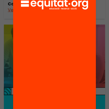
Catalunya
Veure’n més