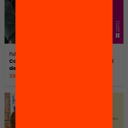
Publicació
Com impulsar la transformació digital
de l’escola
Veure’n més