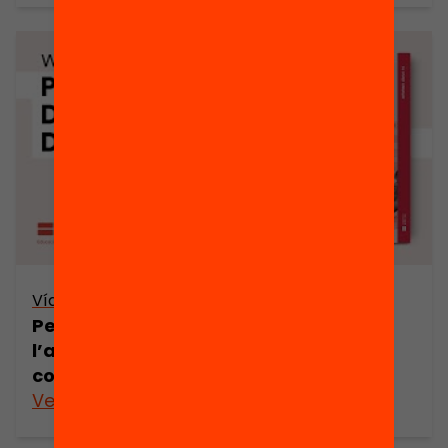
Vídeo
Per què deixen d’estudiar? Entendre
l’abandonament escolar, per
combatre’l
Veure’n més