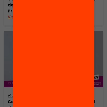
de l’escola. Elena Sintes i Miquel Àngel
Prats (plenari)
Veure’n més
Vídeo
Com impulsar la transformació digital