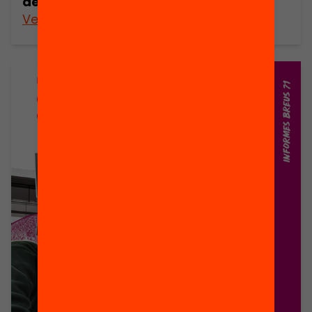
de l’escola
Veure’n més