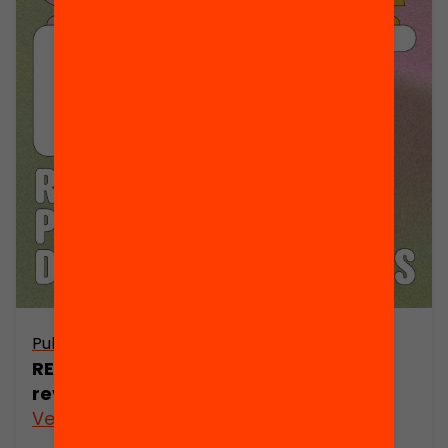
Publicació
RESET: Reptes i propostes per a la
revolució digital dels gèneres
Veure’n més