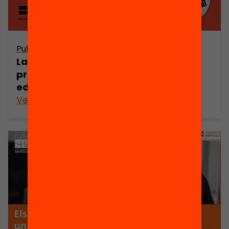
Publicació
La legislatura de l’educació: Reptes i
propostes per millorar l’equitat
educativa
Veure’n més