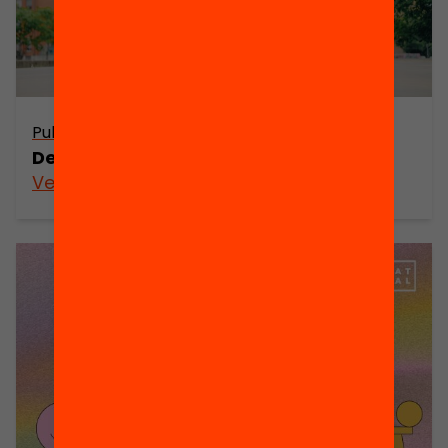
Publicació
De l’escola al carrer
Veure’n més