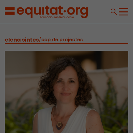
elena sintes
/
cap de projectes