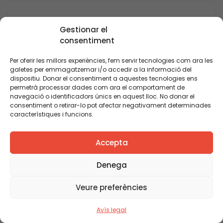
Gestionar el
consentiment
Per oferir les millors experiències, fem servir tecnologies com ara les
galetes per emmagatzemar i/o accedir a la informació del
dispositiu. Donar el consentiment a aquestes tecnologies ens
permetrà processar dades com ara el comportament de
navegació o identificadors únics en aquest lloc. No donar el
consentiment o retirar-lo pot afectar negativament determinades
característiques i funcions.
Accepta
Denega
Veure preferències
Avís legal