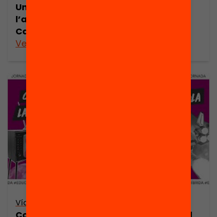
Una agenda de xoc contra
l’abandonament escolar prematur a
Catalunya
Veure’n més
Vídeo
Com impulsar la transformació digital