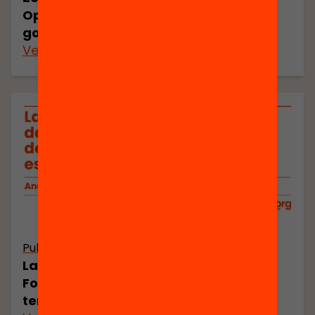
Opcions de polítiques per a una
governança col·laborativa i territorial
Veure’n més
Publicació
La planificació i la governança de la
Formació Professional: desigualtat
territorial i justícia espacial