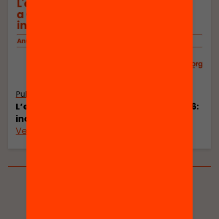
Publicació
L’estat de l’educació a Catalunya 2026:
indicadors
Veure’n més
Veure’n més