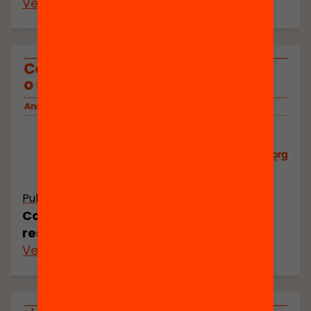
Veure’n més
Publicació
Conclusions: trencar la inèrcia o
resignar-se a la mediocritat
Veure’n més