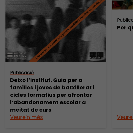
Public
Per q
Publicació
Deixo l’institut. Guia per a
famílies i joves de batxillerat i
cicles formatius per afrontar
l’abandonament escolar a
meitat de curs
Veure’n més
Veure