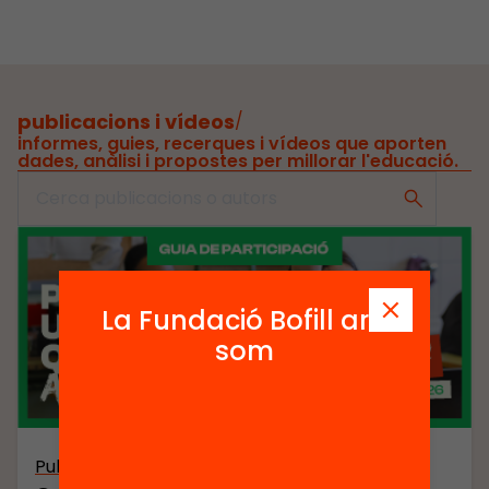
publicacions i vídeos
/
informes, guies, recerques i vídeos que aporten
dades, anàlisi i propostes per millorar l'educació.
La Fundació Bofill ara
som
Publicació