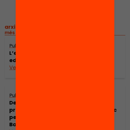
arxiu històric
/
més de 2.800 recerques i tesis des del 1969
Publicació
L’emergència de la transformació
educativa
Veure’n més
Publicació
Desigualtats en l’accés a les
prestacions del sistema sanitari públic
per part de col·lectius desfavorits a
Barcelona-Ciutat