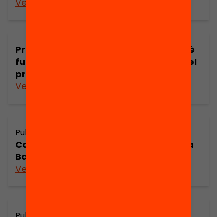
Veure’n més
Presentació: Mestres que aprenen Què
funciona en la formació permanent del
professorat?
Veure’n més
Publicació
Catalogació de les revistes de dones a
Barcelona (1846-1936) (part 2)
Veure’n més
Publicació