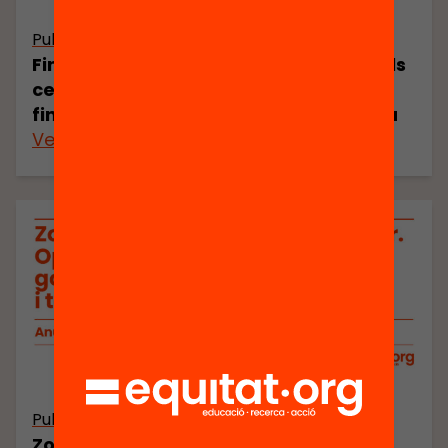
Publicació
Finançar de forma justa i equitativa els
centres educatius: com fer possible el
finançament per fórmula a Catalunya
Veure’n més
Publicació
Zones educatives i millora escolar.