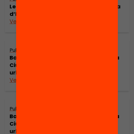
Les Ciències Socials a la primera etapa
d’EGB (part 2)
Veure’n més
Publicació
Barcelona a principis del segle XVIII: La
Ciutadella i els canvis de l’estructura
urbana (part 7)
Veure’n més
Publicació
Barcelona a principis del segle XVIII: La
Ciutadella i els canvis de l’estructura
urbana (part 6)