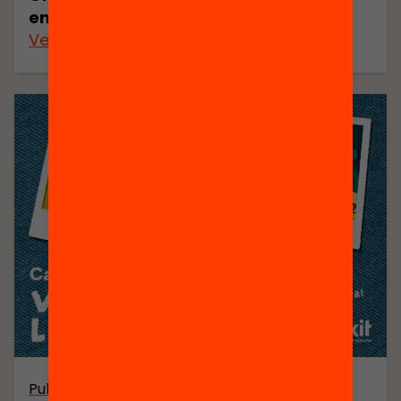
entre infants a l’estiu
Veure’n més
Publicació