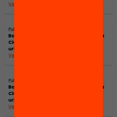
Veure’n més
Publicació
Barcelona a principis del segle XVIII: La
Ciutadella i els canvis de l’estructura
urbana (part 5)
Veure’n més
Publicació
Barcelona a principis del segle XVIII: La
Ciutadella i els canvis de l’estructura
urbana (part 4)
Veure’n més