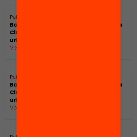
Publicació
Barcelona a principis del segle XVIII: La
Ciutadella i els canvis de l’estructura
urbana (part 3)
Veure’n més
Publicació
Barcelona a principis del segle XVIII: La
Ciutadella i els canvis de l’estructura
urbana (part 2)
Veure’n més
Publicació