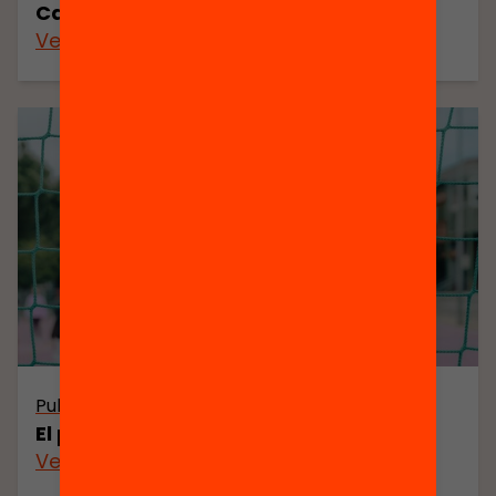
Carnet de viatge lector
Veure’n més
Publicació
El pes de l’escola pública
Veure’n més