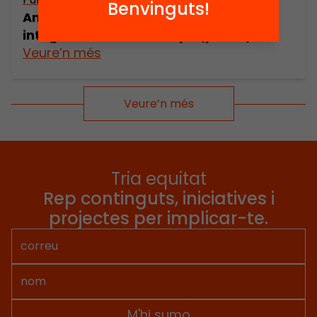
Benvinguts!
Análisis de la inmigración y su
integración en Catalunya (part 2)
Veure’n més
Veure’n més
Tria equitat
Rep continguts, iniciatives i
projectes per implicar-te.