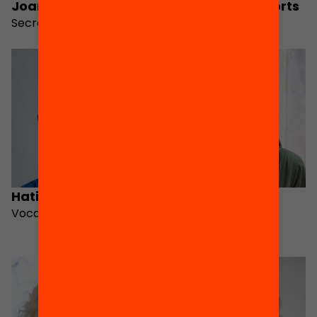
Joan Abellà i Barril
Eulàlia Planes Corts
Secretari
Tresorera
Hatim Azahri
Òscar Esteban
Vocal
Pagan
Vocal