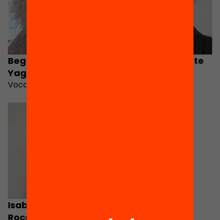
Begonya Gasch
Joan Majó Cruzate
Yagüe
Vocal
Vocal
Isabel Vilaseca
Roca