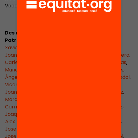
Vocal
Des de la seva creació han format part del
Patronat les persones següents:
Xavier Aragay i Tusell
,
Frederic Bayer i Ros
,
Joan Carles Brugué i Julià
,
Victòria Camps i Cervera
,
Carles Capdevila i Plandiura
,
Joan Carrera i Planas
,
Muriel Casals Couturier
,
Narcís Castanyer i Bachs
,
Àngel Castiñeira Fernàndez
,
Teresa Cervelló i Nadal
,
Vicenç Creus i Soley
,
Mercè Chacón
,
Joan Cornet i Prat
,
Joan Manuel del Pozo Àlvarez
,
Mara Dierssen Sotos
,
Francesc Escribano i Royo
,
Carme Fenoll Clarabuch
,
Albert Ferrer i Sánchez
,
Joaquim Ferrer i Roca
,
Jaume Funes Artiaga
,
Àlex Hinojo Sánchez
,
Domingo Jaumandreu i Ros
,
Josep M. Gasch
,
Jordi Gol i Gurina
,
Josep A. Gonzàlez i Casanova
,
Fèlix Martí i Ambel
,