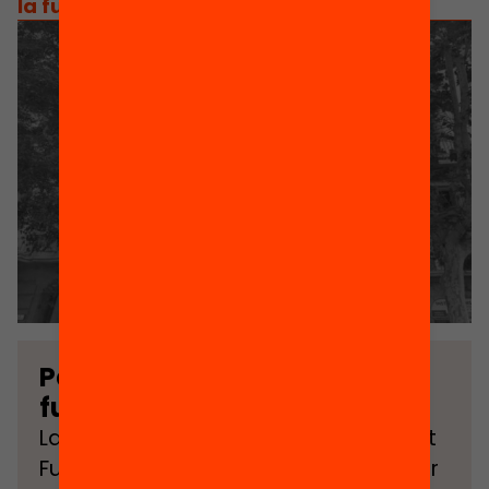
la fundació
/
de fundació bofill a equitat.org
Per què es va crear la
fundació?
La Fundació Equitat.org (anteriorment
Fundació Jaume Bofill) es va crear per