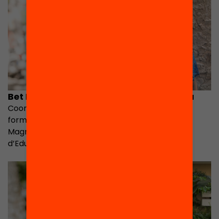
Bet Madera
Susanna Tobeña
Coordinadora de
Coordinadora del
formació del programa
programa Magnet
Magnet (Departament
d’Educació)