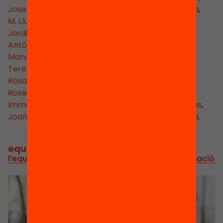
Josep M. Martorell i Codina
,
Marta Mata i Garriga
,
M. Lluïsa Morera i Ramos
,
Xavier Oliver i Conti
,
Jordi Parpal i Marfà
,
Jordi Porta
,
Antònia Ramon i Ros
,
Modest Reixach
,
Manuel Ribas Piera
,
Raimon Ribera i Regull
,
Teresa Roca Formosa
,
Josep Roca i Vilaseca
,
Rosa Sala Aguiló
,
Sergi Schaaff i Casals
,
Roser Soliguer i Valls
,
Josep M. Surís i Jordà
,
Imma Tubella
,
Pilar Ugidos Franco
,
Josep M Vallès
,
Joan-Albert Vicens i Folgueira
,
Josep M. Vilaseca
.
equip directiu
/
l’equip al capdavant de l’estratègia de la fundació