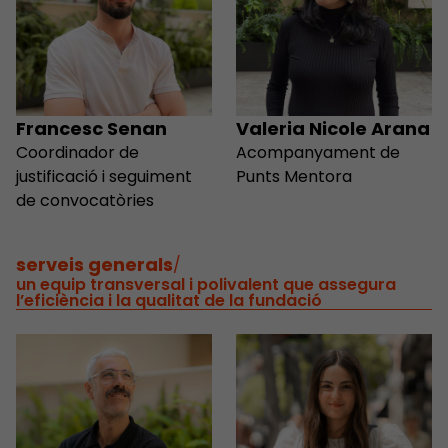
Francesc Senan
Valeria Nicole Arana
Coordinador de
Acompanyament de
justificació i seguiment
Punts Mentora
de convocatòries
serveis generals
/
un equip transversal i polivalent que assegura
l’eficiència i la qualitat de la fundació