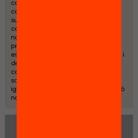
contribuir a la millora de la societat
catalana mitjançant la promoció i el
suport d’iniciatives que ajudin al
coneixement i a la transformació del
nostre país. Algunes de les
preocupacions fundacionals són:
estimular els valors de la democràcia i
de la participació entre els
conciutadans, promoure models
socials i polítics que afavoreixin la
igualtat social, i contribuir a l’afirmació
nacional de Catalunya.