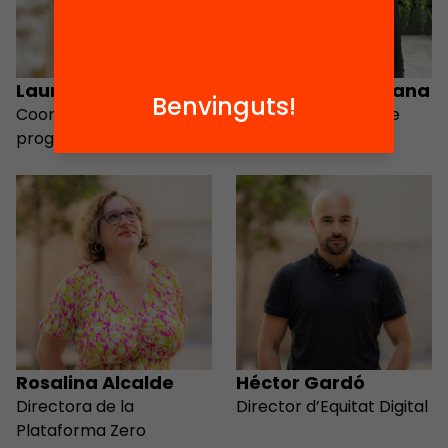
Laura Cardús
Valeria Nicole Arana
Benvinguts!
Coordinadora del
Acompanyament de
programa Mentora
punts Mentora
Rosalina Alcalde
Héctor Gardó
Directora de la
Director d’Equitat Digital
Plataforma Zero