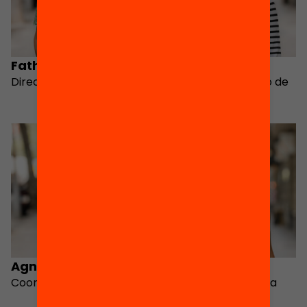
Fathia Benhammou
Mireia Mas
Directora de programes
Adjunta a la Direcció de
programes
Agnès Pàmies
Mònica Nadal
Coordinadora executiva
Directora de recerca