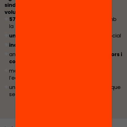
sindicats, entitats socials, voluntaris i
voluntàries.
57 anys de trajectòria i compromís
amb
la millora de la societat
un equip compromès
amb la millora social
independència
política i econòmica
amb més de
1.800 docents, investigadors i
col·laboradors cada any
més de 2.950 voluntaris implicats per
l’equitat
una xarxa de
més de 40.000 persones
que
segueixen la nostra feina i s’impliquen