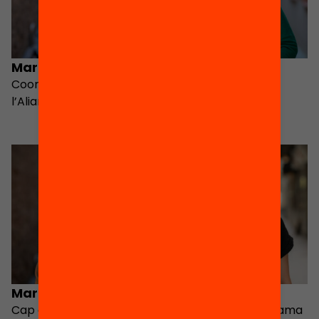
Marta Domènech
Núria Sala
Coordinadora de
Cap de projectes i
l’Aliança Educació 360
polítiques d’estiu
d’Educació 360
Marta Requeno
Roser Argemí
Cap de projectes,
Directora del programa