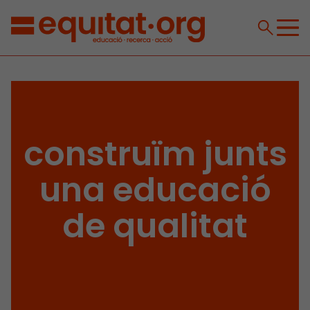
construïm junts
una educació
de qualitat