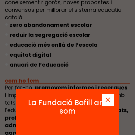
coneixement rigorós, noves propostes i
consensos per millorar el sistema educatiu
català.
zero abandonament escolar
reduir la segregació escolar
educació més enllà de l’escola
equitat digital
anuari de l’educació
com ho fem
Per fer-ho,
promovem informes i recerques
i impulsem programes en col·laboració amb
La Fundació Bofill ara
tots els agents compromesos amb
som
l’educació:
grups acadèmics d’universitats,
professionals del món educatiu,
administracions públiques, activistes,
agrupacions de famílies, docents,