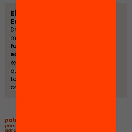
El canvi a Fundació
Equitat.org
Després de 57 anys treballant per la
missió de l’equitat,
l’any 2026 la
fundació passa a anomenar-se
equitat.org
per reivindicar
explícitament una educació de
qualitat i oportunitats reals per a
tothom en un context de major
complexitat social i polarització.
patronat
/
persones voluntàries per orientar la missió i
garantir la independència