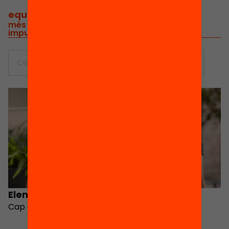
equip de projectes
/
més de 40 professionals compromesos que
impulsen iniciatives pel canvi
Elena Sintes
María Segurola
Cap de projectes
Responsable de
polítiques contra la