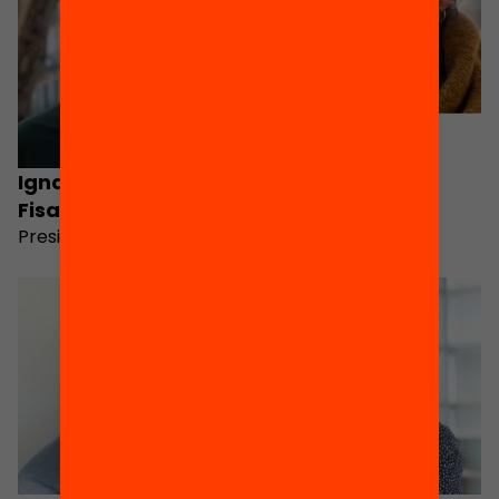
Laia Grabulosa
Descals
Ignasi Carreras
Vicepresidenta
Fisas
President