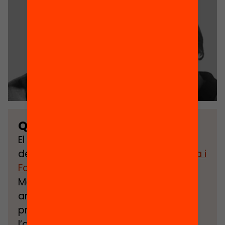
Quan es constitueix?
El maig del 1969 gràcies a la iniciativa
del matrimoni format per
Teresa Roca i
Formosa
i
Josep Maria Vilaseca
i
Marcet.
Jaume Bofill i Bofill
, casat
amb Roser Soliguer, va ser un filòsof i
professor universitari que va morir
l’any 1965. El seu tarannà rigorós i