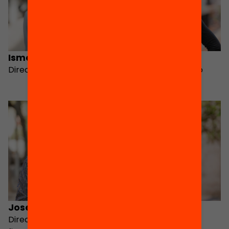
Ismael Palacín
Lídia Climent
Director
Adjunta a la Direcció
General
Josep Maria Bayer
Daniel Ferrer
Director patrimonial i
Director de