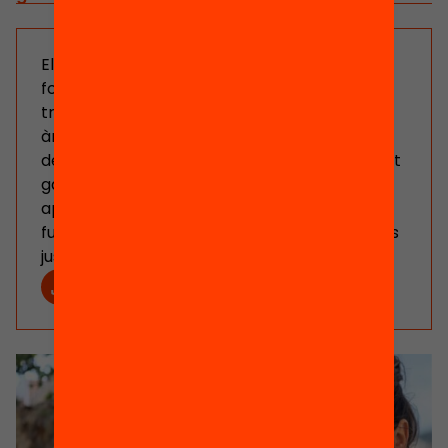
El Patronat de la fundació equitat.org està
format per persones voluntàries amb
trajectòries diverses que aporten una visió
àmplia de la societat i la capacitat de
detectar-ne els reptes principals. El patronat
garanteix la independència de l’entitat i
aporta visió i estratègia a l’activitat de la
fundació per avançar cap a una societat més
justa i cohesionada.
Estatuts Fundació Equitat.org