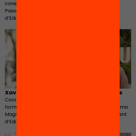
coneixement i
Magnet
Passaport Edunauta
d’Educació 360
Xavier Geis
Maria Guillaumes
Coordinador de
Coordinadora de
formació del programa
formació del programa
Magnet (Departament
Magnet (Departament
d’Educació)
d’Educació)