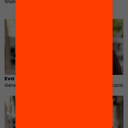
financer
desenvolupament i
aliances
Eva Queralt
Marc Garriga
Gerent
Director de comunicació