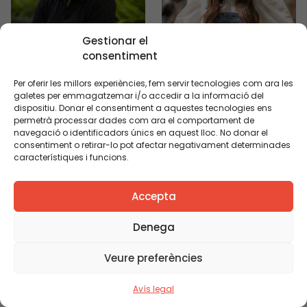
Gestionar el
consentiment
Jaume Riera
Júlia Clapés
Coordinador de serveis
Gestió i coordinació
Per oferir les millors experiències, fem servir tecnologies com ara les
galetes per emmagatzemar i/o accedir a la informació del
d’espais
dispositiu. Donar el consentiment a aquestes tecnologies ens
permetrà processar dades com ara el comportament de
navegació o identificadors únics en aquest lloc. No donar el
consentiment o retirar-lo pot afectar negativament determinades
característiques i funcions.
Accepta
Denega
Veure preferències
Paula López
Anna Sadurní
Dinamitzadora del Hub
Cap de publicacions i
Avís legal
Social
impulsora del Hub Social