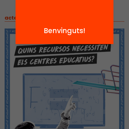
actes
/
actes relacionats
Benvinguts!