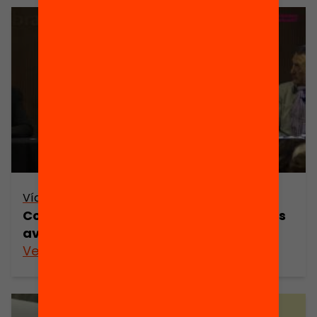
Vídeo
Competències per al segle XXI: com les
avaluem?
Veure’n més