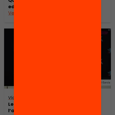
Quins recursos necessiten els centres
educatius?
Veure’n més
Vídeo
Les proves externes: més enllà de
l’avaluació diagnòstica | Taula de