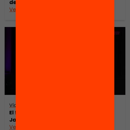
debat 2 (resum)
Veure’n més
Vídeo
El futur de l’avaluació | Diàleg entre
Janet Looney i Xavier Chavarria
Veure’n més