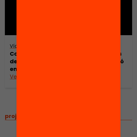
Vídeo
Com millorar el relleu de les direccions
dels centres educatius? (retransmissió
en directe)
Veure’n més
projectes
/
projectes relacionats