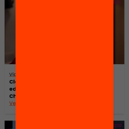
Vídeo
Claus per millorar la inspecció
educativa a Catalunya – Xavier
Chavarria
Veure’n més