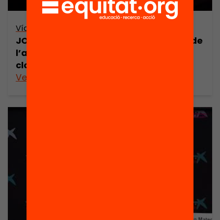
Vídeo
JORNADA: El com, el què i el per a què de
l’avaluació de l’alumnat – obertura i
cloenda (retransmissió en directe)
Veure’n més