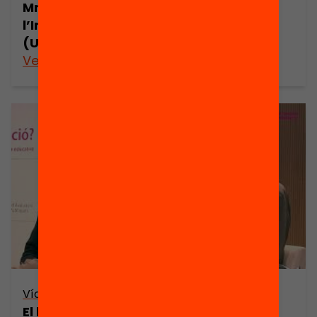
Mmantsetsa Marope, directora de
l’International Bureau of Education
(UNESCO) (reproducció en directe)
Veure’n més
Vídeo
El lideratge dels centres educatius