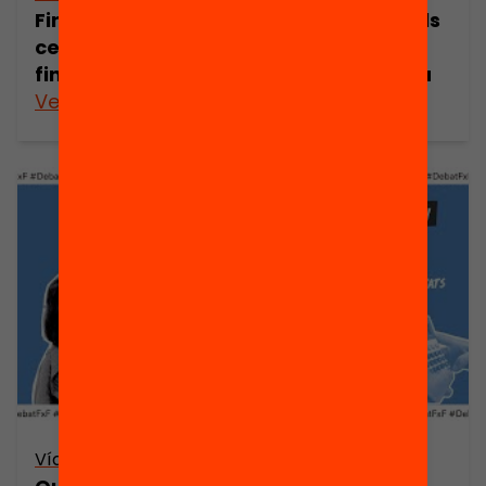
Finançar de forma justa i equitativa els
centres educatius: com fer possible el
finançament per fórmula a Catalunya
Veure’n més
Vídeo