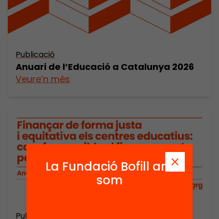
Publicació
Anuari de l’Educació a Catalunya 2026
Veure’n més
La Fundació Bofill ara
som
Publicació