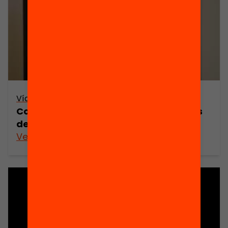
Vídeo
Com millorar el relleu de les direccions
dels centres educatius? (resum)
Veure’n més