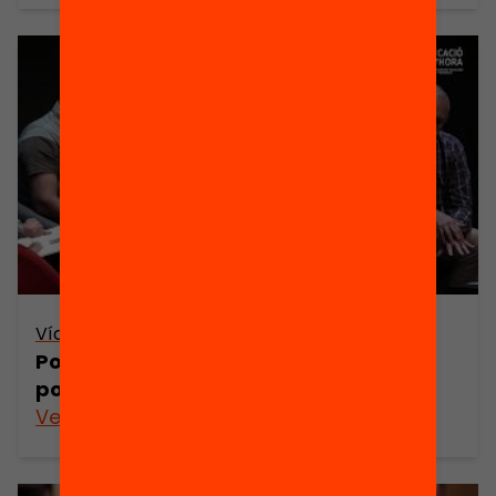
Vídeo
Posem l’educació a l’hora! Com fer
possibles uns altres horaris escolars?
Veure’n més