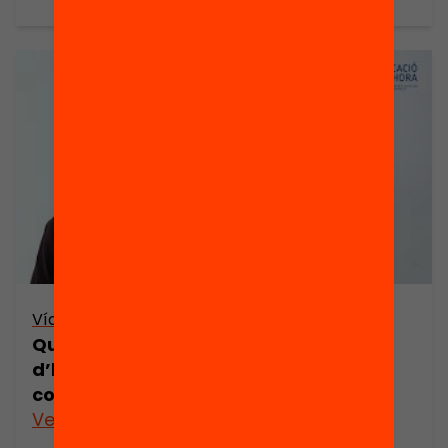
Vídeo
Quines possibilitats obre un canvi
d’horaris per al desenvolupament
competencial?
Veure’n més