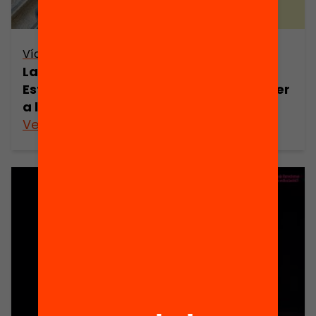
Vídeo
La inspecció educativa a examen.
Estratègies i modalitats d’inspecció per
a l’èxit educatiu
Veure’n més