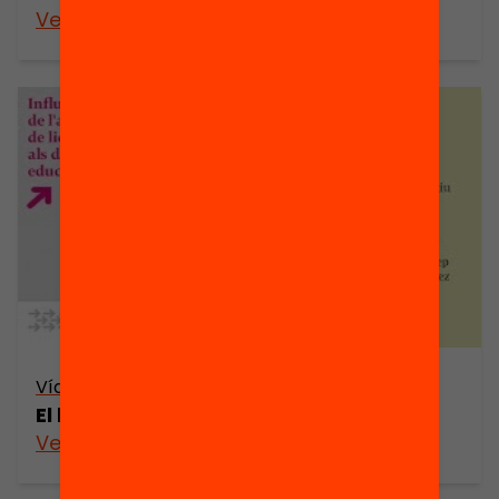
Veure’n més
Vídeo
El lideratge dels centres educatius
Veure’n més