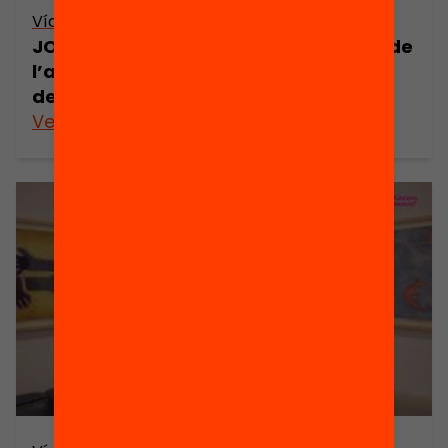
Vídeo
JORNADA: El com, el què i el per a què de
l’avaluació de l’alumnat – Taula de
debat 1 (retransmissió en directe)
Veure’n més