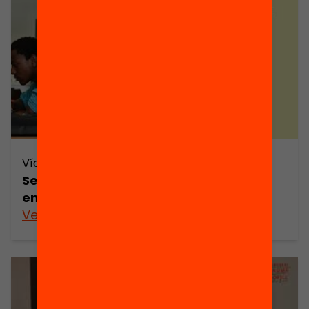
Vídeo
Sessió paral·lela 2: Habilitats socials,
emocions i actituds d’aprenentatge
Veure’n més