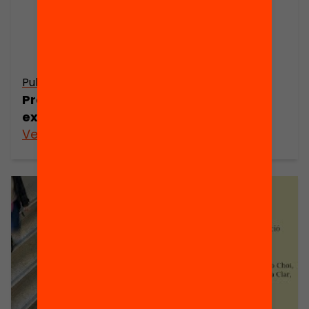
Publicació
Presentació. La inspecció educativa a
examen
Veure’n més