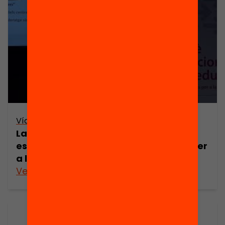
Vídeo
La inspecció educativa a examen:
estratègies i modalitats d’inspecció per
a l’èxit educatiu
Veure’n més