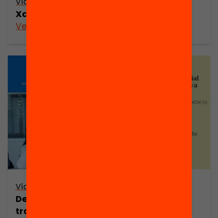
Vídeo
Xavier Chavarria: Lideratge educatiu
Veure’n més
Vídeo
Del currículum competencial a la
transformació educativa. Dra.