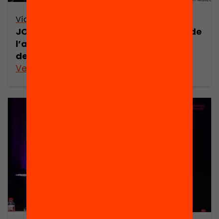
Vídeo
JORNADA: El com, el què i el per a què de
l’avaluació de l’alumnat – Taula de
debat 2 (retransmissió en directe)
Veure’n més