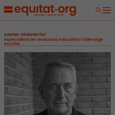
xavier chavarria
/
especialista en avaluació educativa i lideratge
escolar