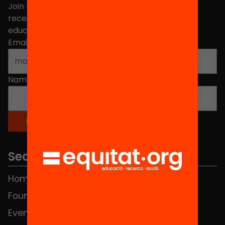
Join the more than 40,000 people who already
receive news about initiatives and projects for
educational change in Catalonia.
Email address
*
Name
*
Sections
Home
FAQS
Foundation
HUB Social
Events
Contact