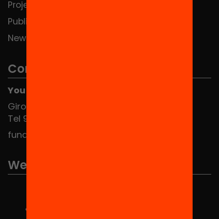
Projects
Publications and videos
News
Contact
You can find us at the Social HUB
Girona 34, interior 08010 Barcelona
Tel 934 588 700
fundacio@equitat.org
We are part of...