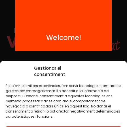
Welcome!
Social Media
Gestionar el
consentiment
Per oferir les millors experiències, fem servir tecnologies com ara les
TW
YTB
IG
FB
IN
galetes per emmagatzemar i/o accedir a la informació del
dispositiu. Donar el consentiment a aquestes tecnologies ens
permetrà processar dades com ara el comportament de
navegació o identificadors únics en aquest lloc. No donar el
consentiment o retirar-lo pot afectar negativament determinades
Legal Notice
Cookie Policy
característiques i funcions.
We believe that knowledge should be shared. That is why