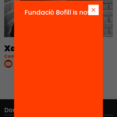
Fundació Bofill is now
Xavier Chavarria
Contacta'm:
Don't miss anything.