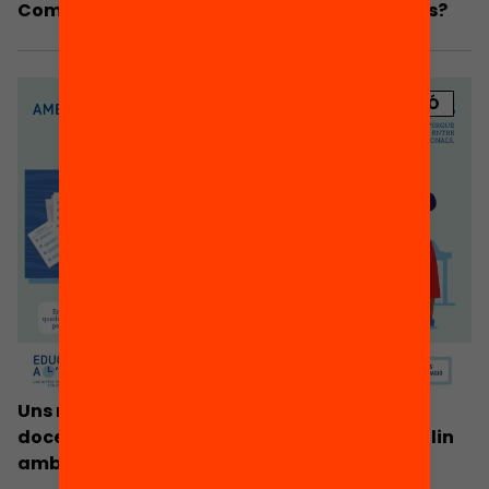
Com podria ser un nou horari per als instituts?
PUBLICACIÓ
Uns nous horaris preveuen temps perquè els
docents puguin col·laborar entre ells i treballin
amb altres professionals