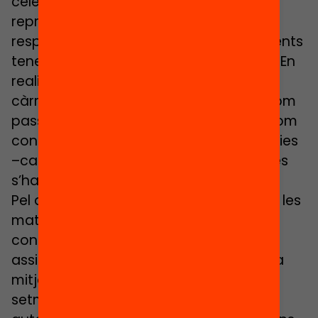
celebracions) en moltes ocasions
representen un escreix notable d’horari
respecte de l’habitual i els centres docents
tenen autonomia per a programar-les. En
realitat, les denominacions tenen una
càrrega tradicional o històrica, lectiu com
passar programa –llegir- o curricular com
contingut encadenat de cursos i matèries
–camí-. Actualment, aquests conceptes
s’han entortolligant.
Pel que fa a l’atribució horària teòrica a les
matèries, el decret regulador de l’EP
contempla 560 h/etapa de lliure
assignació per part de cada escola una
mitjana de poc menys de tres hores
setmanals en ús de la respectiva