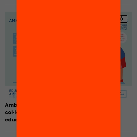
PUBLICACIÓ
Amb uns nous horaris s’afavoreix el treball
col·laboratiu entre els alumnes i el suport
educatiu individualitzat