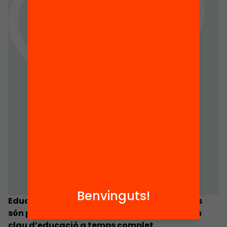
Benvinguts!
Educació a l’hora: Uns altres horaris escolars
són possibles. Proposta d’horaris escolars en
clau d’educació a temps complet