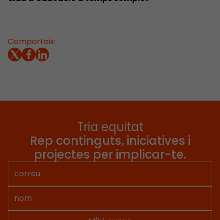
Comparteix:
Tria equitat
Rep continguts, iniciatives i
projectes per implicar-te.