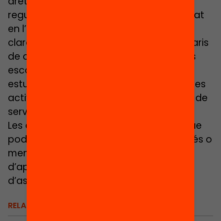
drets individuals, que asseguressin la
regularitat de la participació de l’alumnat
en l’activitat educativa a les escoles, la
claredat en els períodes o intervals horaris
de custòdia dels menors per part de les
escoles, i la seguretat i benestar dels
estudiants (especialment, pel que fa a les
activitats autònomes que impliquin l’ús de
serveis escolars).
Les concrecions dels temps escolars que
podrien apartar-se dels estàndards, més o
menys comuns, actuals s’haurien
d’aprovar, autoritzar i avaluar per tal
d’assegurar la seva optimització.
RELACIONATS