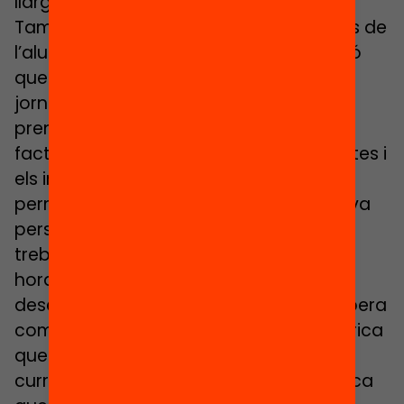
llarguíssim etcètera).
També, en la regulació de drets i deures de
l’alumnat s’hi inclou el dret a la formació
que contempla que l’organització de la
jornada de treball escolar s’ha de fer
prenent en consideració, entre d’altres
factors, el currículum, l’edat, les propostes i
els interessos de l’alumnat, per tal de
permetre el desenvolupament de la seva
personalitat. Cal notar que el concepte
treball escolar és menys restrictiu que
horari lectiu o horari curricular, i que el
desenvolupament de la personalitat opera
com una ràtio interpretativa més genèrica
que l’assoliment de les competències
curriculars. Segurament, és la base lògica