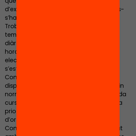
que permet organitzar el cúmul
d’excepcions que –sense ser exhaustius-
s’han anat referint més amunt.
Trobem una sèrie de concrecions del
temps escolar (horaris inicials, hores
diàries, distribució en matins o tardes,
horaris per dinar, dies festius de lliure
elecció per part dels centres, etc.) que
s’estableixen anualment per ordre del
Conseller d’Educació. Aquestes
disposicions, en tant que no reprodueixin
normes de rang superior, caduquen cada
curs, és a dir no suposen cap obstacle a
priori a propostes diferenciades
d’organització del temps escolar.
Conclusió: Hi ha un marc general regulat