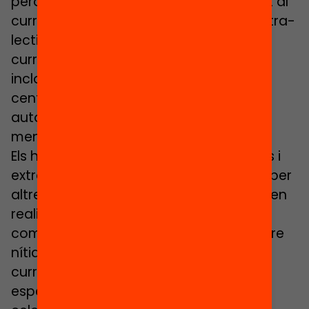
però està sovint vinculada directament al
currículum. Aquests serien exemples extra-
lectius de dedicació a desenvolupar el
currículum. L’horari general del centre
inclou diferents tipus de serveis, hi ha
centres públics de primària que estan
autoritzats a incorporar el temps de
menjador com a lectiu.
Els horaris d’activitats complementàries i
extraescolars, organitzats en ocasions per
altres entitats o empreses, presenten –en
realitat- en els currículums anomenats
competencials unes fronteres no sempre
nítides entre sí ni amb els horaris lectiu i
curricular. Les activitats de caràcter
especial (visites, sortides, estades o