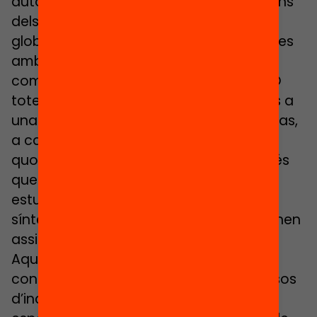
autonomia (hi caben, doncs, ampliacions
dels mínims de matèria, metodologies
globalitzadores, activitats quasi fronteres
amb curriculars no lectives o
complementàries, etc.). En canvi, a l’ESO
totes les hores lectives estan atribuïdes a
una o altra matèria (en aquest darrer cas,
a causa –potser- de l’assignació de les
quotes de professorat especialitzat, més
que d’una veritable orientació als
estudiants), per bé que els treballs de
síntesis i els projectes de recerca no tenen
assignació horària.
Aquest és un marc general que es
considera complert, inclús en molts casos
d’incompliment (activitats de caràcter