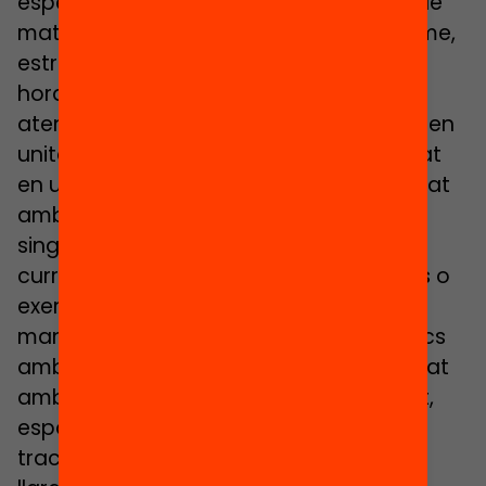
especial que anul·len les assignacions de
matèria en els dies que es porten a terme,
estratègies de reforç instrumental en
horaris d’altres matèries, alumnat amb
atenció individual domiciliària, alumnat en
unitats d’escolarització externa, alumnat
en unitats en aules hospitalàries, alumnat
amb plans individualitzats, programes
singulars o programes de diversificació
curricular, alumnat amb convalidacions o
exempcions, alumnat que cursa de
manera simultània ensenyaments bàsics
amb estudis de música o dansa, alumnat
amb dedicació extraordinària a l’esport,
esportistes d’elit, alumnat amb
tractaments recuperadors externs, i un