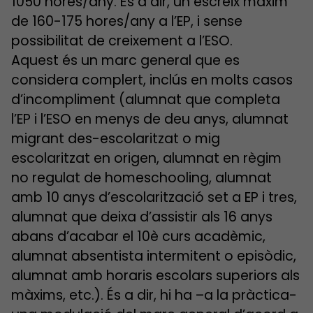
1050 hores/any. És a dir, un escreix màxim
de 160-175 hores/any a l’EP, i sense
possibilitat de creixement a l’ESO.
Aquest és un marc general que es
considera complert, inclús en molts casos
d’incompliment (alumnat que completa
l’EP i l’ESO en menys de deu anys, alumnat
migrant des-escolaritzat o mig
escolaritzat en origen, alumnat en règim
no regulat de homeschooling, alumnat
amb 10 anys d’escolarització set a EP i tres,
alumnat que deixa d’assistir als 16 anys
abans d’acabar el 10è curs acadèmic,
alumnat absentista intermitent o episòdic,
alumnat amb horaris escolars superiors als
màxims, etc.). És a dir, hi ha –a la pràctica-