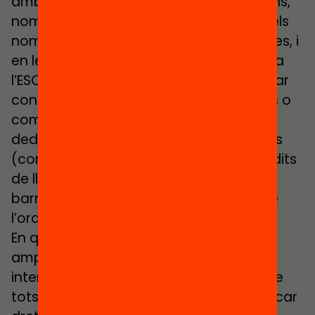
amb una autèntica plèiade d’excepcions,
només algunes barreres limitatives en els
nombres totals d’hores escolars i lectives, i
en les assignacions d’hores a matèries a
l’ESO. En alguns casos, es podrien superar
conceptualitzant els horaris d’activitats o
comptabilitzant certes activitats o
dedicacions com a lectives o curriculars
(com si es tractés, per exemple, de crèdits
de lliure configuració). La majoria de
barreres es podrien superar a través de
l’ordenació del calendari escolar anual.
En qualsevol cas, caldria disposar d’un
ampli acord social que contempli els
interessos, les expectatives i els drets de
tots els actors educatius, sense perjudicar