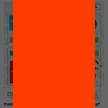
PUBLICACIÓ
Com podria ser un nou horari per a les escoles?