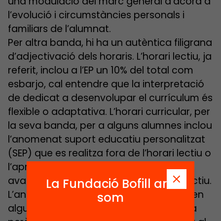
una modulació del marc general d’acord a
l’evolució i circumstàncies personals i
familiars de l’alumnat.
Per altra banda, hi ha un autèntica filigrana
d’adjectivació dels horaris. L’horari lectiu, ja
referit, inclou a l’EP un 10% del total com
esbarjo, cal entendre que la interpretació
de dedicat a desenvolupar el currículum és
flexible o adaptativa. L’horari curricular, per
la seva banda, per a alguns alumnes inclou
l’anomenat suport educatiu personalitzat
(SEP) que es realitza fora de l’horari lectiu o
l’aprenentatge servei (APS) curricular,
avaluable i sense assignació d’horari lectiu.
La Fundació Bofill ara
L’anomenada sisena hora que s’aplica en
som
alguns centres de primària no és lectiva