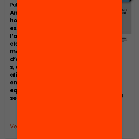
Publicació
Amb uns nous
horaris, les
escoles posen a
l’abast de tots
els infants una
major varietat
Publicació
d’aprenentatge
Dosier de
s, establint
prensa:
aliances amb
Propuesta de
entitats i
horarios
equipaments del
escolares para
seu entorn
una educación
equitativa e
integral
Veure’n més
Veure’n més