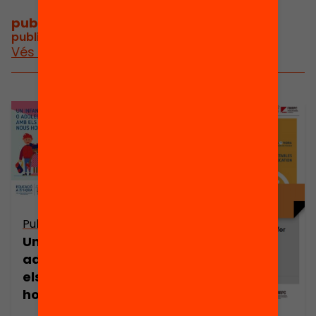
publicacions i vídeos
/
publicacions i vídeos relacionats
Vés a publicacions i vídeos
Publicació
Un infant o
adolescent amb
els nous
horaris…