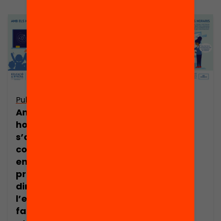
Publicació
Publicació
Amb uns nous
Amb uns nous
horaris,
horaris, l’hora
s’afavoreix la
d’entrada a
co-docència
l’escola es
entre
flexibilitza,
professionals de
afavorint una
dins i fora de
arribada al
l’escola,
centre més
facilitant una
pausada i la