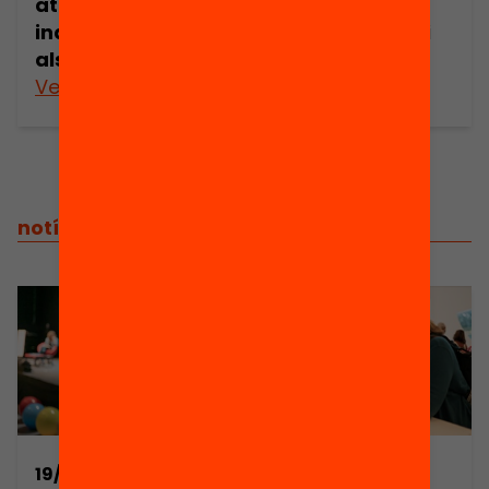
atenció més
comunicació
individualitzada
entre famílies i
als alumnes
professorat
Veure’n més
Veure’n més
notícies relacionades
19/11/2019
08/01/2020