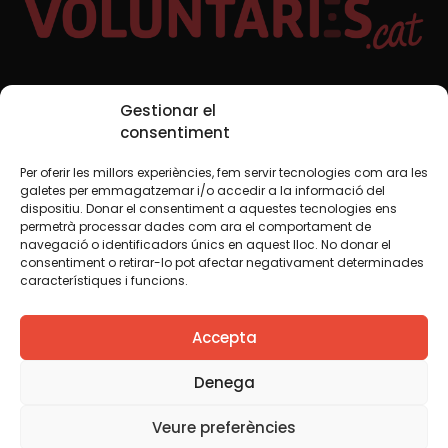
Xarxes Socials
Gestionar el
consentiment
Per oferir les millors experiències, fem servir tecnologies com ara les
TWT
YTB
IG
FB
IN
galetes per emmagatzemar i/o accedir a la informació del
dispositiu. Donar el consentiment a aquestes tecnologies ens
permetrà processar dades com ara el comportament de
navegació o identificadors únics en aquest lloc. No donar el
consentiment o retirar-lo pot afectar negativament determinades
Avís legal
Política de cookies
característiques i funcions.
Creiem que el coneixement s’ha de compartir. Per això
Accepta
fem servir una llicència Creative Commons, llevat que en
algun material indiquem el contrari. Us animem a copiar,
redistribuir, remesclar o transformar i crear els continguts
Denega
propis d’aquest web, per a qualsevol finalitat, inclosa la
comercial. Només us demanem que reconegueu
Veure preferències
l’autoria de la creació original.