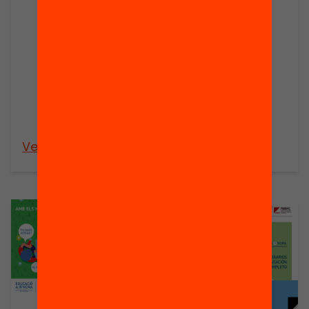
Press Dossier:
Proposal on
School
Timetables for
Equitable,
Integral
Education
Veure’n més
Veure’n més