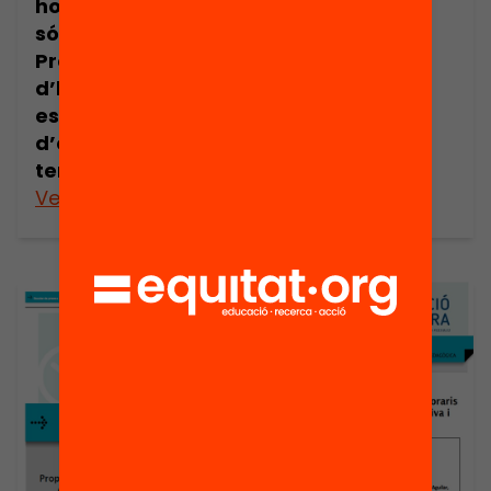
horaris escolars
l’hora
són possibles.
Proposta
d’horaris
escolars en clau
d’educació a
temps complet
Veure’n més
Veure’n més