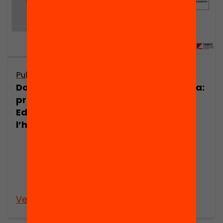
Publicació
Publicació
Dossier de
Nota de premsa:
premsa:
Educació a
Educació a
l’hora: una
l’hora
proposta
d’horaris
escolars per a
una educació
equitativa i
integral
Veure’n més
Veure’n més