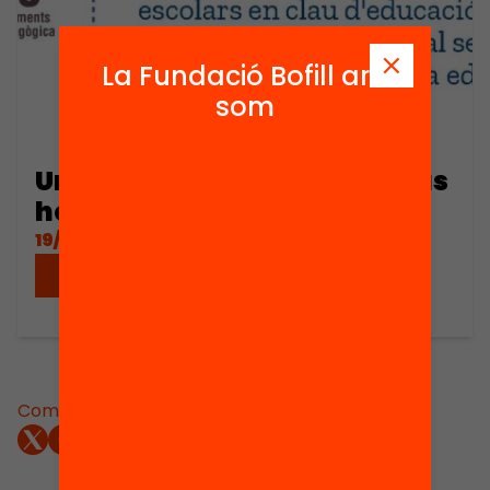
La Fundació Bofill ara
som
Un o una docent amb els nous
horaris…
19/09/2019
Descarregar
Comparteix: