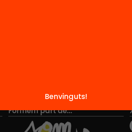
M
Notícies
i
FAQS
q
Hub Social
Contacte
Benvinguts!
Formem part de...