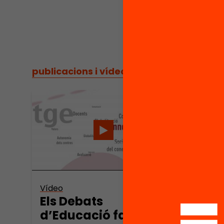
publicacions i vídeos
/
publicacions i vídeos
Vídeo
Els Debats
d’Educació fan 10