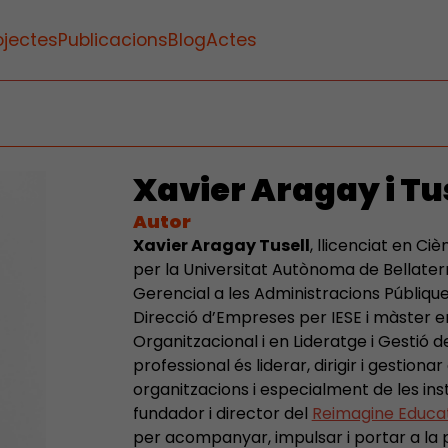
ojectes
Publicacions
Blog
Actes
Xavier Aragay i Tu
Autor
Xavier Aragay Tusell
, llicenciat en C
per la Universitat Autònoma de Bellater
Gerencial a les Administracions Públiqu
Direcció d’Empreses per IESE i màster
Organitzacional i en Lideratge i Gestió d
professional és liderar, dirigir i gestiona
organitzacions i especialment de les ins
fundador i director del
Reimagine Educat
per acompanyar, impulsar i portar a la 