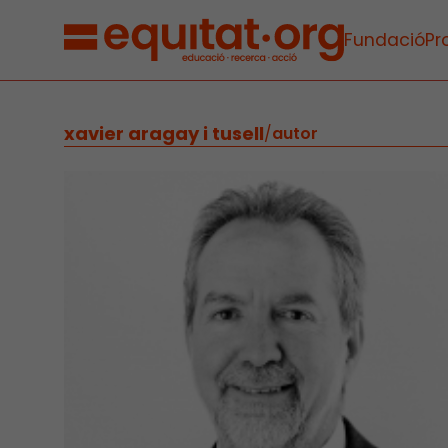
Fundació
Pr
xavier aragay i tusell
/
autor