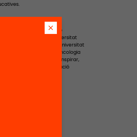
ucatives.
tura, joventut i esports de
, gerent adjunt de la Universitat
 i director gerent de la Universitat
all d’Hebron Institut d’Oncologia
 Jesuïtes Educació
, on va inspirar,
020
, cap a una transformació