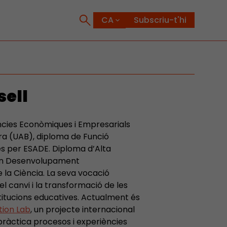
Subscriu-t'hi
sell
iències Econòmiques i Empresarials
ra (UAB), diploma de Funció
es per ESADE. Diploma d’Alta
 en Desenvolupament
e la Ciència. La seva vocació
r el canvi i la transformació de les
titucions educatives. Actualment és
ion Lab
, un projecte internacional
pràctica procesos i experiències