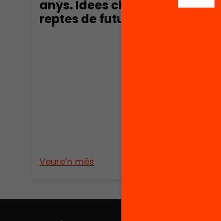
anys. Idees clau i
reptes de futur
Publica
Els p
esco
d’op
educ
Veure’n més
Veure