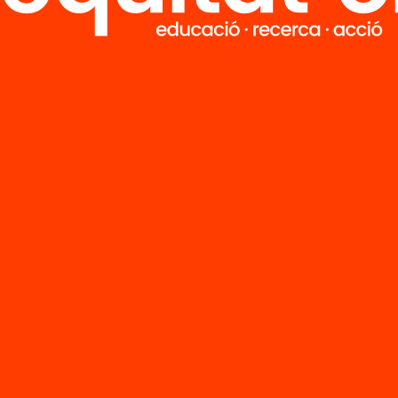
ció
atis de les
les: espais
ortunitats
atives
’n més