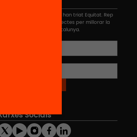
No et perdis res
és de 40.000 persones ja han triat Equitat. Rep
niciatives, propostes i projectes per millorar la
ualitat de l'educació a Catalunya.
Adreça electrònica
*
Nom
*
Xarxes Socials