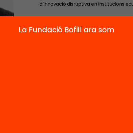
d’innovació disruptiva en institucions ed
La Fundació Bofill ara som
Anteriorment, fou tinent d’alcalde de cul
l’Ajuntament de l’Hospitalet de Llobregat
Politècnica de Catalunya (UPC), fundador
Oberta de Catalunya (UOC), gerent del V
(VHIO), i director general de la
Fundació
liderar i executar el projecte
HORITZÓ 2
profunda de l’educació.
Contacta'm:
2