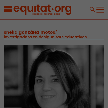
sheila gonzález motos
/
investigadora en desigualtats educatives