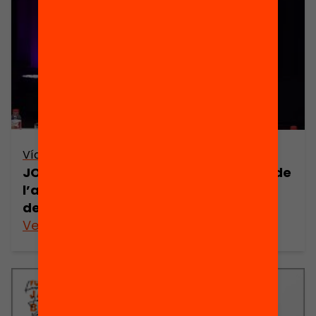
Vídeo
JORNADA: El com, el què i el per a què de
l’avaluació de l’alumnat – Taula de
debat 1 (retransmissió en directe)
Veure’n més