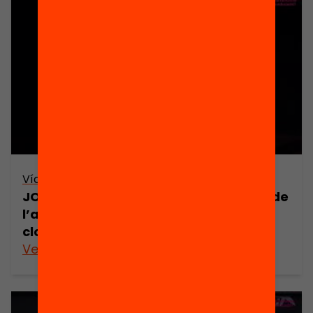
Vídeo
JORNADA: El com, el què i el per a què de
l’avaluació de l’alumnat – obertura i
cloenda (retransmissió en directe)
Veure’n més