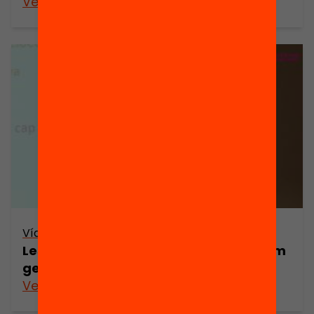
Veure’n més
Vídeo
Les extraescolars a debat: quines i com
generen oportunitats educatives?
Veure’n més