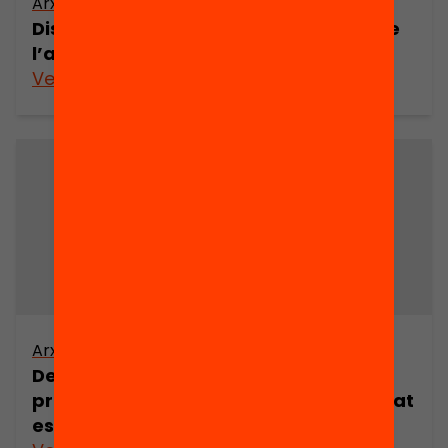
Arxiu
Disposicions i experiències escolars de
l’alumnat d’origen estranger
Veure’n més
Arxiu
De l’aula d’acollida a l’aula ordinària:
processos d’escolarització de l’alumnat
estranger