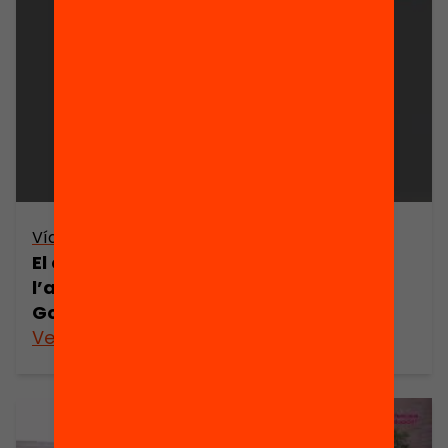
Vídeo
El com, el què i el per a què de
l’avaluació de l’alumnat | Sheila
González i Janet Looney (resum)
Veure’n més