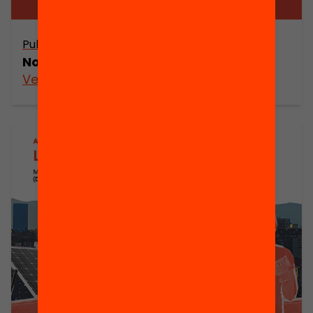
Publicació
Nous professionals a l’escola
Veure’n més