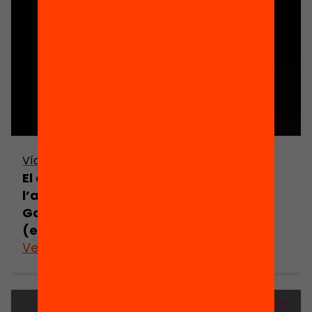
Vídeo
El com, el què i el per a què de
l’avaluació de l’alumnat | Sheila
González i Janet Looney
(enregistrament íntegre)
Veure’n més