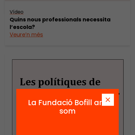
Vídeo
Quins nous professionals necessita
l’escola?
Veure’n més
La Fundació Bofill ara
som