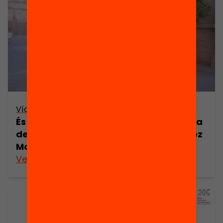
Vídeo
És l’avaluació un mecanisme de millora
del rendiment escolar? Sheila González
Motos
Veure’n més