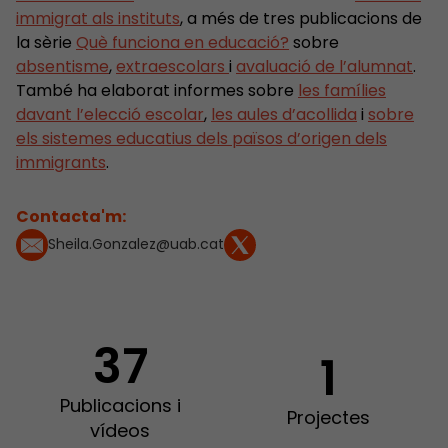
immigrat als instituts
, a més de tres publicacions de
la sèrie
Què funciona en educació?
sobre
absentisme
,
extraescolars
i
avaluació de l’alumnat
.
També ha elaborat informes sobre
les famílies
davant l’elecció escolar
,
les aules d’acollida
i
sobre
els sistemes educatius dels països d’origen dels
immigrants
.
Contacta'm:
Sheila.Gonzalez@uab.cat
37
1
Publicacions i
Projectes
vídeos