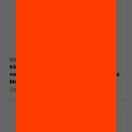
Vídeo
Són efectius els programes de lluita
contra l’absentisme? – Sheila González
Motos
Veure’n més