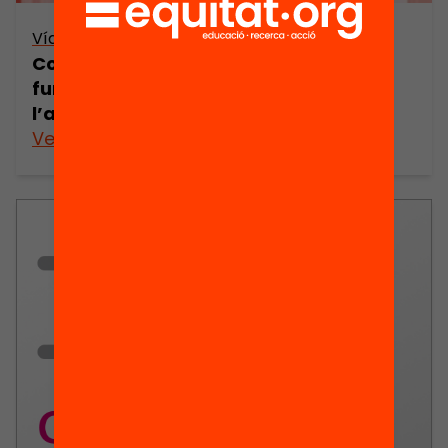
Vídeo
Connectar-se amb l’escola: què
funciona en la lluita contra
l’absentisme escolar
Veure’n més