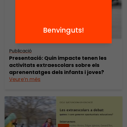
Benvinguts!
Publicació
Presentació: Quin impacte tenen les
activitats extraescolars sobre els
aprenentatges dels infants i joves?
Veure’n més