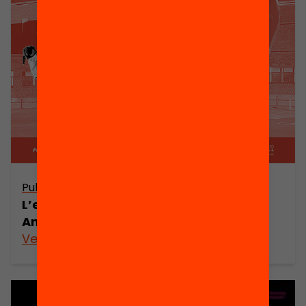
Publicació
L’estat de l’educació a Catalunya.
Anuari 2024
Veure’n més