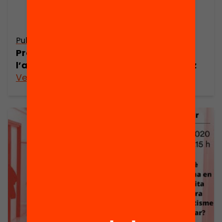
Publicació
Presentació: És possible reduir
l’absentisme escolar? Sheila González
Veure’n més