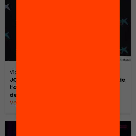
Vídeo
JORNADA: El com, el què i el per a què de
l’avaluació de l’alumnat – Taula de
debat 2 (retransmissió en directe)
Veure’n més