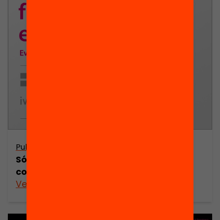
Publicació
Són efectius els programes de lluita
contra l’absentisme escolar?
Veure’n més