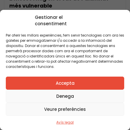
més vulnerable
Veure’n més
Gestionar el
consentiment
Per oferir les millors experiències, fem servir tecnologies com ara les
galetes per emmagatzemar i/o accedir a la informació del
dispositiu. Donar el consentiment a aquestes tecnologies ens
permetrà processar dades com ara el comportament de
navegació o identificadors únics en aquest lloc. No donar el
consentiment o retirar-lo pot afectar negativament determinades
característiques i funcions.
Accepta
Publicació
Denega
Educació i alumnat d’origen immigrant:
vells i nous reptes per a l’èxit escolar i la
Veure preferències
cohesió social
Veure’n més
Avís legal