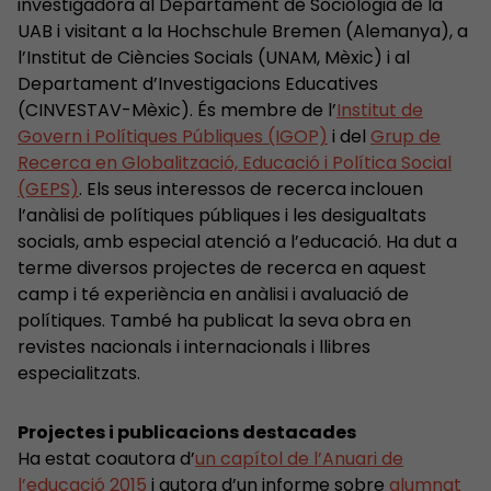
investigadora al Departament de Sociologia de la
UAB i visitant a la Hochschule Bremen (Alemanya), a
l’Institut de Ciències Socials (UNAM, Mèxic) i al
Departament d’Investigacions Educatives
(CINVESTAV-Mèxic). És membre de l’
Institut de
Govern i Polítiques Públiques (IGOP)
i del
Grup de
Recerca en Globalització, Educació i Política Social
(GEPS)
. Els seus interessos de recerca inclouen
l’anàlisi de polítiques públiques i les desigualtats
socials, amb especial atenció a l’educació. Ha dut a
terme diversos projectes de recerca en aquest
camp i té experiència en anàlisi i avaluació de
polítiques. També ha publicat la seva obra en
revistes nacionals i internacionals i llibres
especialitzats.
Projectes i publicacions destacades
Ha estat coautora d’
un capítol de l’Anuari de
l’educació 2015
i autora d’un informe sobre
alumnat