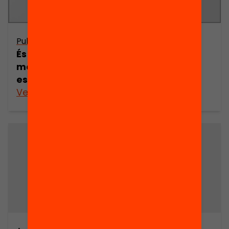
Publicació
És l’avaluació de l’alumnat un
mecanisme de millora del rendiment
escolar?
Veure’n més