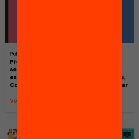
Publicació
Publicació
Processos de
De l’aula
segregació
d’acollida a
escolar a
l’aula ordinària.
Catalunya
Orientacions per
a la transició
Veure’n més
Veure’n més