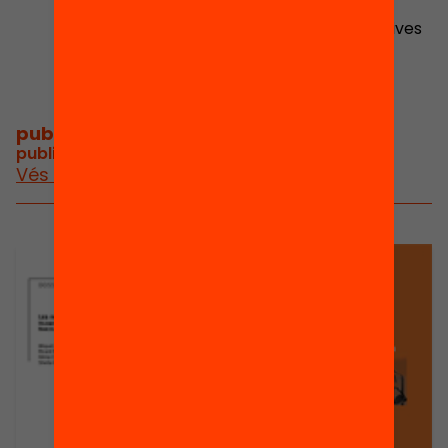
Investigadora en
desigualtats educatives
publicacions i vídeos
/
publicacions i vídeos relacionats
Vés a publicacions i vídeos