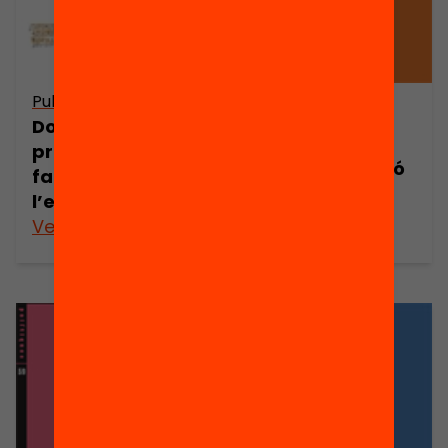
Publicació
Publicació
Dossier de
Les famílies
premsa: les
davant l’elecció
famílies davant
escolar
l’elecció escolar
Veure’n més
Veure’n més