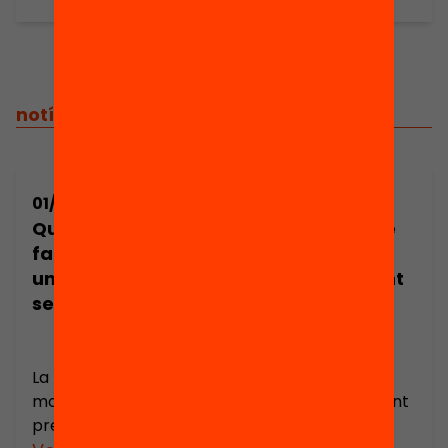
notícies relacionades
01/10/2014
01/10/2014
Què porta a una
Presentació de
família a triar
la recerca «Les
una escola per al
famílies davant
seu fill?
l’elecció
escolar» a
Girona
La tria d’escola és un
El dimecres 27
moment d’alta
d’abril, l’Ajuntament
preocupació per les
de Girona i la