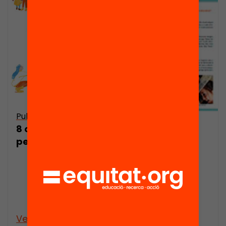
Publicació
8 orientacions
Publicació
per triar escola
Com podem
equilibrar la
composició
social dels
centres
educatius?
Veure’n més
Veure’n més