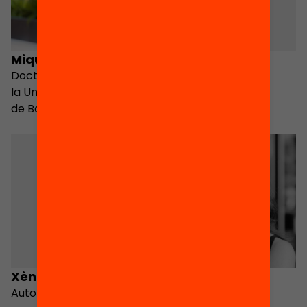
Miquel Àngel Alegre
Ricard Benito
Doctor en Sociologia per
la Universitat Autònoma
de Barcelona
Xènia Chela
Sheila González
Autora
Motos