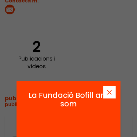
Contacta'm:
2
Publicacions i
vídeos
La Fundació Bofill ara
publicacions i vídeos
/
som
publicacions i vídeos relacionats