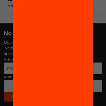
Veure’n més
No et perdis res
Més de 40.000 persones ja han triat Equitat. Rep
iniciatives, propostes i projectes per millorar la
qualitat de l'educació a Catalunya.
Adreça electrònica
*
Nom
*