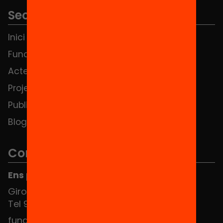
Seccions
Inici
Notícies
Fundació
FAQS
Actes
Hub Social
Projectes
Contacte
Publicacions i vídeos
Blog
Contacte
Ens pots trobar al Hub Social
Girona 34, interior 08010 Barcelona
Tel 934 588 700
fundacio@equitat.org