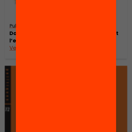
Publicació
Dossier de premsa: les famílies davant
l’elecció escolar
Veure’n més