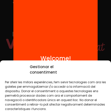
Welcome!
Social Media
Gestionar el
consentiment
Per oferir les millors experiències, fem servir tecnologies com ara les
TW
YTB
IG
FB
IN
galetes per emmagatzemar i/o accedir a la informació del
dispositiu. Donar el consentiment a aquestes tecnologies ens
permetrà processar dades com ara el comportament de
navegació o identificadors únics en aquest lloc. No donar el
consentiment o retirar-lo pot afectar negativament determinades
Legal Notice
Cookie Policy
característiques i funcions.