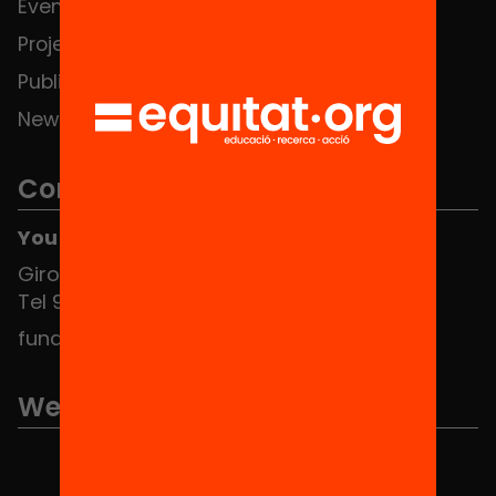
Events
Contact
Projects
Publications and videos
News
Contact
You can find us at the Social HUB
Girona 34, interior 08010 Barcelona
Tel 934 588 700
fundacio@equitat.org
We are part of...