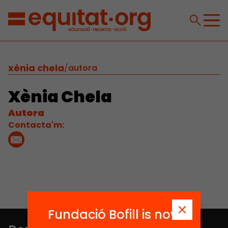
xènia chela
/
autora
Xènia Chela
Autora
Contacta'm:
Fundació Bofill is now