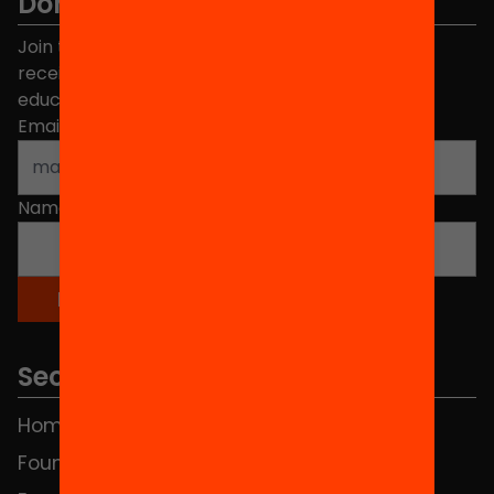
Don't miss anything.
Join the more than 40,000 people who already
receive news about initiatives and projects for
educational change in Catalonia.
Email address
*
Name
*
Sections
Home
FAQS
Foundation
HUB Social