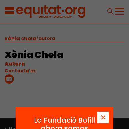
xènia chela
/
autora
Xènia Chela
Autora
Contacta'm:
La Fundació Bofill
ahora somos