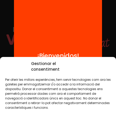
¡Bienvenidos!
Redes sociales
Gestionar el
consentiment
Per oferir les millors experiències, fem servir tecnologies com ara les
TWT
YTB
IG
FB
IN
galetes per emmagatzemar i/o accedir a la informació del
dispositiu. Donar el consentiment a aquestes tecnologies ens
permetrà processar dades com ara el comportament de
navegació o identificadors únics en aquest lloc. No donar el
consentiment o retirar-lo pot afectar negativament determinades
Aviso legal
Política de cookies
característiques i funcions.