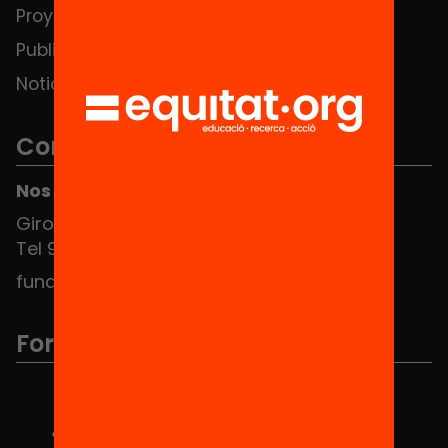
Proyectos
Publicaciones y vídeos
Noticias
Contacto
Nos puedes encontrar en el HUB Social
Girona 34, interior 08010 Barcelona
Tel 934 588 700
fundacio@equitat.org
Formamos parte de...