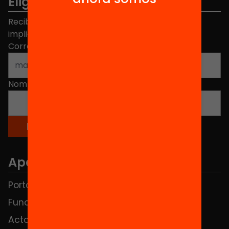
Elige equidad
Recibe contenidos, iniciativas y proyectos para
implicarte.
Correo electrónico
*
Nombre
*
Apartados
Portada
FAQS
Fundación
HUB Social
Actos
Contacto