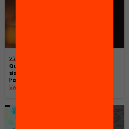
Vídeo
Quins són els factors escolars i de
sistema educatiu que expliquen
l’abandonament? – Aina Tarabini
Veure’n més