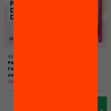
Vídeo
Per què deixen d’estudiar? Entendre
l’abandonament escolar, per
combatre’l
Veure’n més