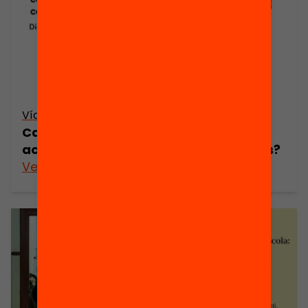
Vídeo
Cap alumne sense orientació: com
acompanyar en temps de coronavirus?
Veure’n més