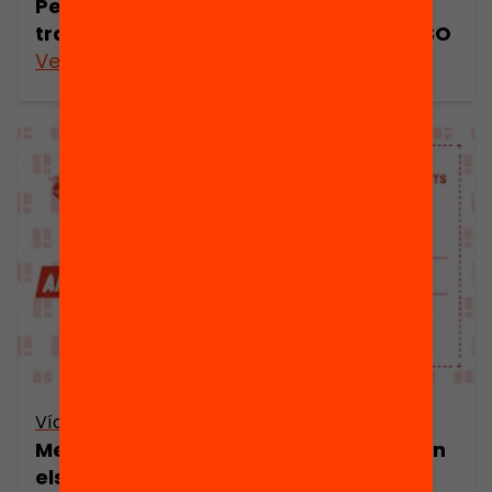
Perduts pel camí: desigualtats en les
transicions educatives després de l’ESO
Veure’n més
Vídeo
Mestres d’oportunitats: què necessiten
els docents per educar en entorns de