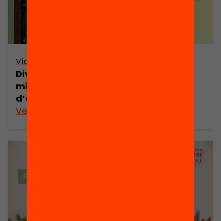
Vídeo
Diversificació i inclusió a l’escola: com
millorar l’atenció a les diversitats
d’aprenentatge?
Veure’n més