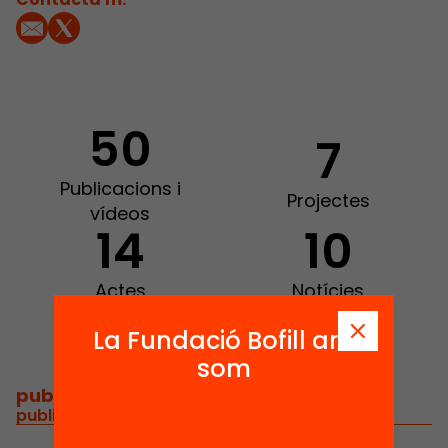
50
7
Publicacions i
Projectes
vídeos
14
10
Actes
Notícies
La Fundació Bofill ara
som
publicacions i vídeos
/
publicacions i vídeos relacionats