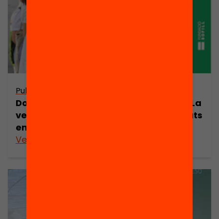
Publicació
Dossier de premsa. Perduts pel camí: La
veu dels joves confirma les desigualtats
en la tria d’itinerari després de l’ESO
Veure’n més