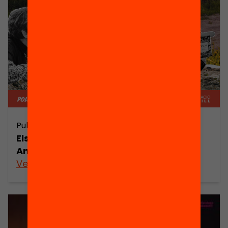
Publicació
Els reptes de l’educació a Catalunya.
Anuari 2022
Veure’n més