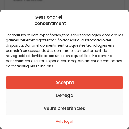
Gestionar el
consentiment
Per oferir les millors experiències, fem servir tecnologies com ara les
galetes per emmagatzemar i/o accedir a la informació del
dispositiu. Donar el consentiment a aquestes tecnologies ens
permetrà processar dades com ara el comportament de
navegació o identificadors únics en aquest lloc. No donar el
consentiment o retirar-lo pot afectar negativament determinades
característiques i funcions.
Accepta
Denega
Veure preferències
Avís legal