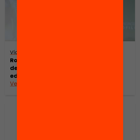
Vídeo
Roda de premsa «Perduts pel Camí:
desigualtats en les transicions
educatives després de l’ESO».
Veure’n més