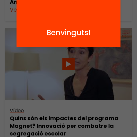
Anuari 2018
Veure’n més
Benvinguts!
Vídeo
Quins són els impactes del programa
Magnet? Innovació per combatre la
segregació escolar