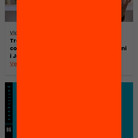
Vídeo
Transicions a la secundària, antídot
contra l’abandonament – Aina Tarabini
i Judith Jacovkis
Veure’n més