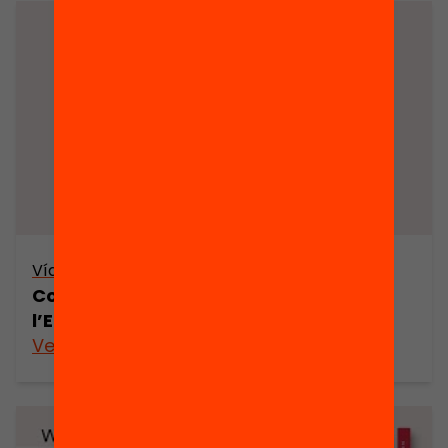
Vídeo
Com es construeix la desvinculació a
l’ESO?
Veure’n més