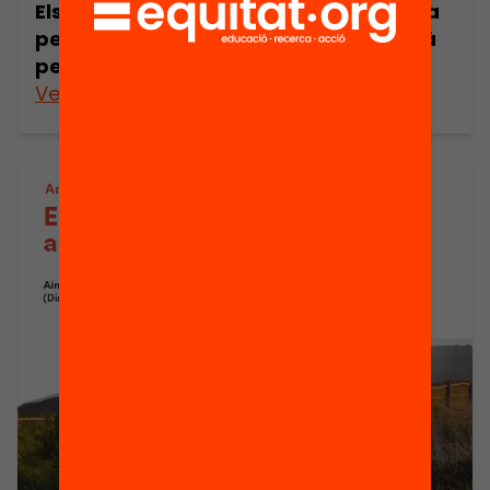
Els Centres de Noves Oportunitats: una
peça clau del sistema educatiu català
per a garantir l’èxit escolar
Veure’n més