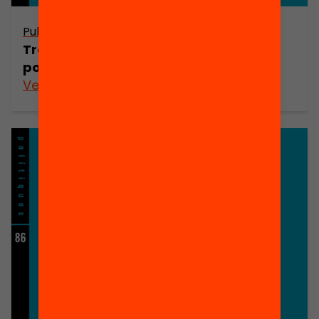
Publicació
Transicions a l’educació secundària
postobligatòria a Catalunya
Veure’n més