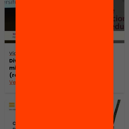
Vídeo
Diversificació i inclusió a l’escola: com
millorar l’atenció a la diversitat?
(resum)
Veure’n més