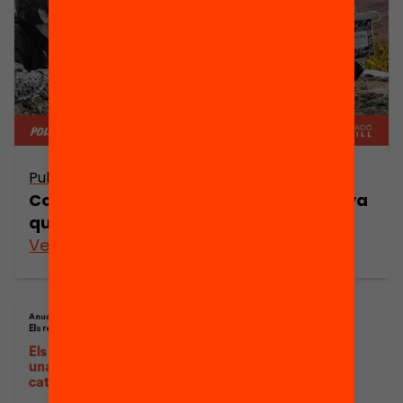
Publicació
Conclusions: per una política educativa
que posi el benestar al centre
Veure’n més