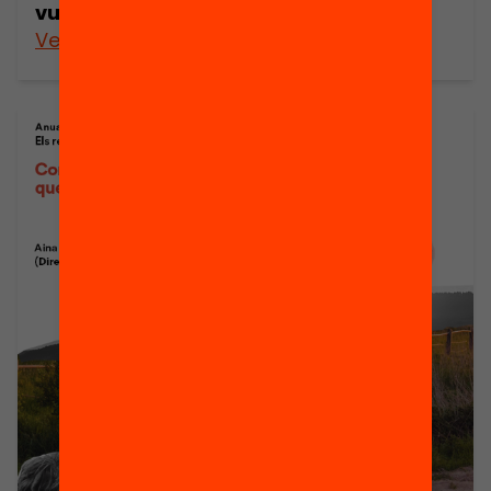
vulnerabilitat?
Veure’n més