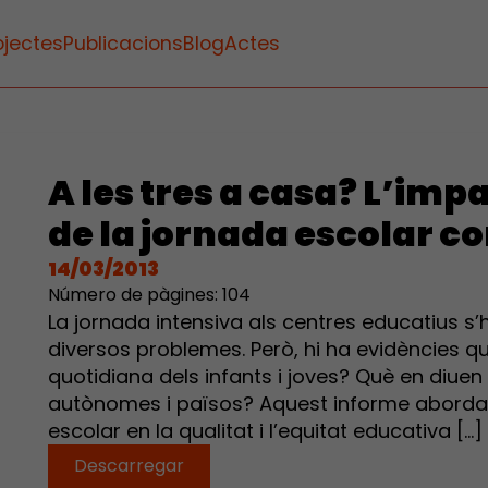
ojectes
Publicacions
Blog
Actes
A les tres a casa? L’impa
de la jornada escolar c
14/03/2013
Número de pàgines: 104
La jornada intensiva als centres educatius s
diversos problemes. Però, hi ha evidències que 
quotidiana dels infants i joves? Què en diuen
autònomes i països? Aquest informe aborda l
escolar en la qualitat i l’equitat educativa […]
Descarregar