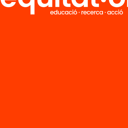
ció
entació: Més i
or temps per
ndre?
’n més