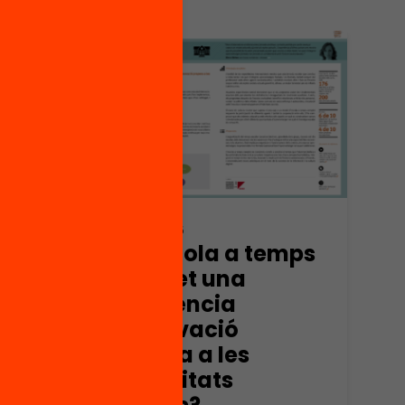
 les
a al
31/08/2016
És l’escola a temps
complet una
experiència
d’innovació
propera a les
necessitats