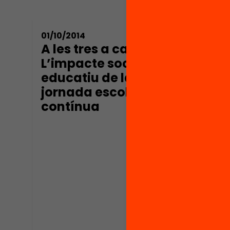
01/10/2014
01/10/
A les tres a casa?
A le
L’impacte social i
Del 
educatiu de la
jorn
jornada escolar
deba
contínua
temp