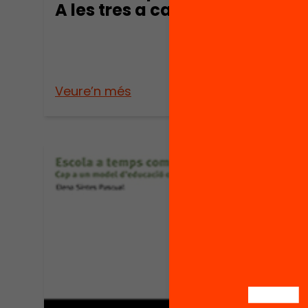
A les tres a casa?
tres
Veure’n més
Veure