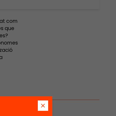
ejat com
es que
ves?
tònomes
tzació
fa