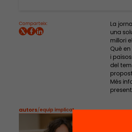
Comparteix:
La jorn
una sol
millori 
Què en 
i païso
del temp
propost
Més inf
present
autors
/
equip implicat