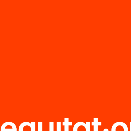
 a casa?
L’impacte social
educatiu de la
jornada escola
contínua
’n més
Veure’n més