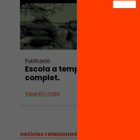
Publica
Publicació
Pres
Escola a temps
mill
complet.
apre
Veure’n més
Veure
notícies relacionades