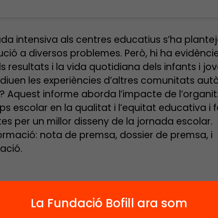
ada intensiva als centres educatius s’ha plant
ució a diversos problemes. Però, hi ha evidènci
els resultats i la vida quotidiana dels infants i jo
diuen les experiències d’altres comunitats au
s? Aquest informe aborda l’impacte de l’organi
s escolar en la qualitat i l’equitat educativa i 
es per un millor disseny de la jornada escolar.
ormació: nota de premsa, dossier de premsa, i
ació.
La Fundació Bofill ara som