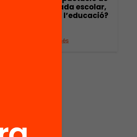
 i
la jornada escolar,
millora l’educació?
r
Veure’n més