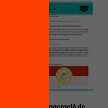
Publicació
a?
La compactació de