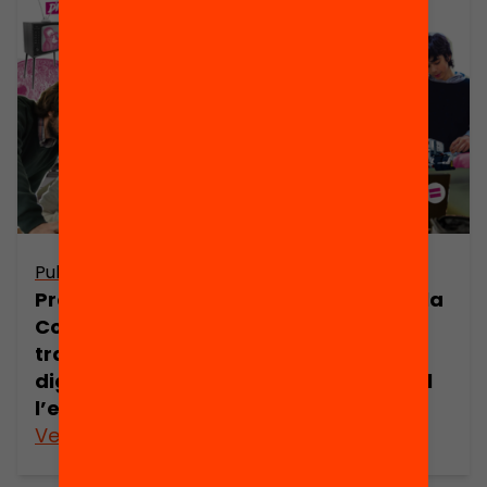
Publicació
Publicació
Presentació:
Com impulsar la
Com impulsar la
transformació
transformació
digital de
digital de
l’escola. Miquel
l’escola
Àngel Prats
Veure’n més
Veure’n més