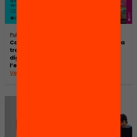
Publicació
Publicació
Com impulsar la
Com impulsar la
transformació
transformació
digital de
digital de
l’escola. 2023
l’escola
Veure’n més
Veure’n més