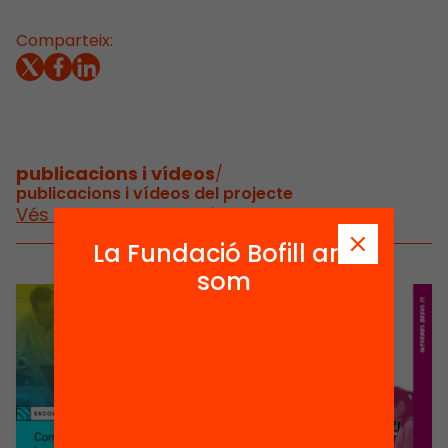
Comparteix:
publicacions i vídeos
/
publicacions i vídeos del projecte
Vés a publicacions i vídeos
La Fundació Bofill ara
som