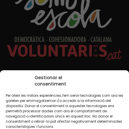
Xarxes Socials
Gestionar el
consentiment
Per oferir les millors experiències, fem servir tecnologies com ara les
TWT
YTB
IG
FB
IN
galetes per emmagatzemar i/o accedir a la informació del
dispositiu. Donar el consentiment a aquestes tecnologies ens
permetrà processar dades com ara el comportament de
navegació o identificadors únics en aquest lloc. No donar el
consentiment o retirar-lo pot afectar negativament determinades
Avís legal
Política de cookies
característiques i funcions.