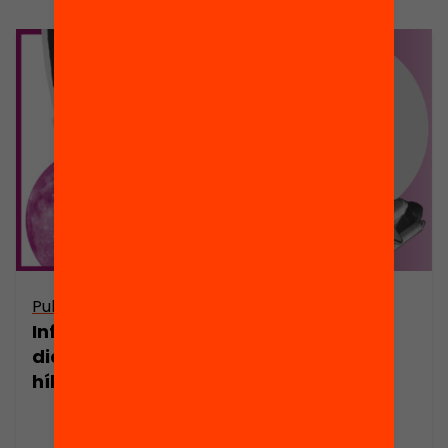
Publicació
Publicació
Infografia: Un
Infografia: 8
dia en un centre
objectius per a
híbrid
un
aprenentatge
híbrid