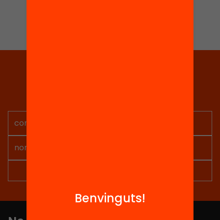
Cap de projectes
Tria equitat
Rep continguts, iniciatives i
projectes per implicar-te.
Benvinguts!