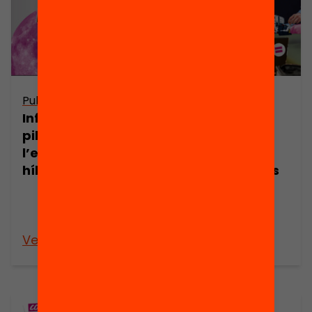
Publicació
Publicació
Infografia: Els 8
Dossier de
pilars de
premsa: La
l’educació
Fundació Bofill
híbrida
demana que es
revisi el Pla
d’Educació
Digital
Veure’n més
Veure’n més