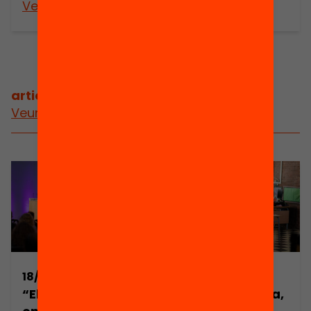
Veure’n més
Veure’n més
articles relacionats
Veure més articles
18/10/2021
19/07/2021
“El repte no està
L’escola híbrida,