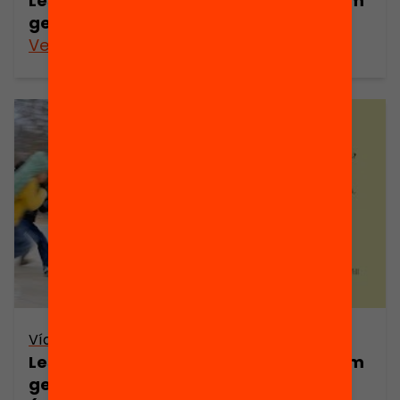
Les extraescolars a debat: quines i com
generen oportunitats educatives?
Veure’n més
Vídeo
Les extraescolars a debat: quines i com
generen oportunitats educatives?