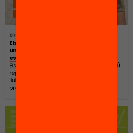
07/03/2024 10:30h - 13:00h
Els programes de Formació i Inserció:
una eina clau contra l’abandonament
escolar als municipis
Els Programes de Formació i Inserció (PFI)
representen una peça fonamental en la
lluita contra l’abandonament escolar
prematur (AEP) a Catalunya. Amb
l’objectiu de proporcionar una sortida
positiva als joves en risc d’abandonar els
estudis, aquests programes ofereixen
formació professionalitzadora i orientació
laboral a més de set mil joves, obrint les
portes cap a […]