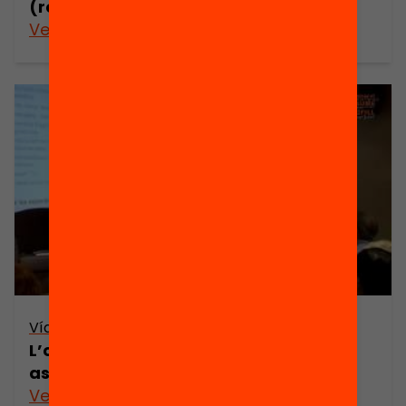
(retransmissió en directe)
Veure’n més
Vídeo
L’orientació a l’ESO. Encara una
assignatura pendent?
Veure’n més