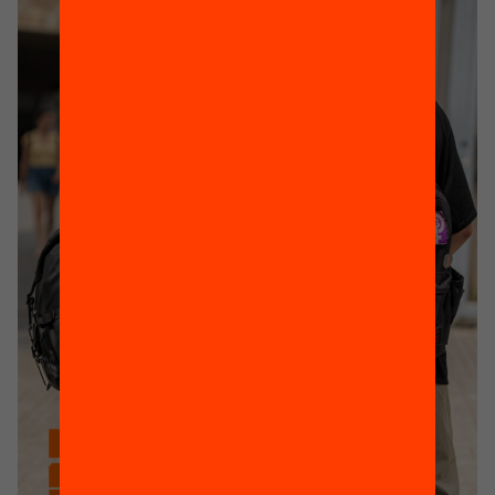
pèrdua d’aprenentatges. Aquesta realitat
afecta especialment infants i joves de
famílies vulnerables, incrementant la
bretxa […]