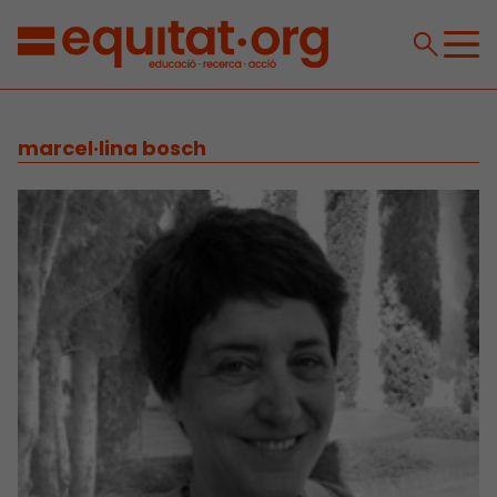
marcel·lina bosch