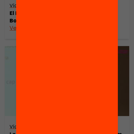
Vídeo
El PassaportEdunauta – Marcel·lina
Bosch
Veure’n més
Vídeo