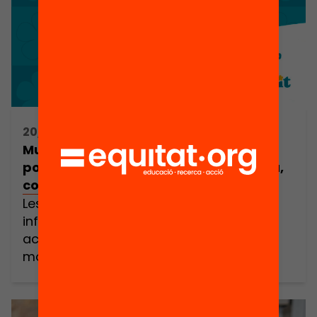
20/01/2025 10:00h - 14:00h
Municipis per un Estiu Enriquit. Pilotem
polítiques locals per un estiu equitatiu,
connectat i de qualitat
Les vacances d’estiu són, per a molts
infants i adolescents que participen en
activitats motivadores i enriquidores, un
moment d’oportunitats, gaudi,
aprenentatge i descoberta. Però per
aquells que no hi accedeixen, l’estiu es
converteix en un temps de desvinculació i