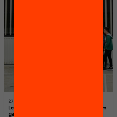
27/07/2016 16:00h - 18:00h
Les extraescolars a debat: quines i com
generen oportunitats educatives?