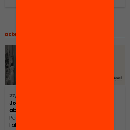
actes
/
actes relacionats
27/10/2025 09:00h - 13:30h
Jornada «Per un país que no
abandona»
Polítiques, reptes i solucions contra
l’abandonament escolar prematur