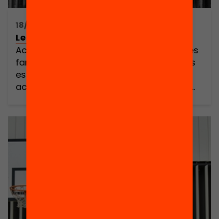
18/10/2022 17:30h - 19:30h
Les famílies, aliades de la lectura
Acte de presentació de la campanya “Les
famílies, aliades de la lectura” perquè les
escoles, biblioteques i entitats liderin
accions que incrementin el potencial de
les famílies en l’acompanyament lector
dels seus fills i filles NOVA UBICACIÓ: HUB
SOCIAL – Fundació Bofill (c/Girona 34,
interior) A Catalunya el 25,2% de l’alumnat
té un nivell baix […]