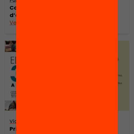
Publicació
Contribucions dels plans educatius
d’entorn a la iniciativa Educació 360
Veure’n més
Vídeo
Primera part (11-13 h): Construïm