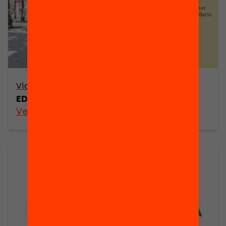
Vídeo
EDhack Raval: Retorn Comunitari
Veure’n més