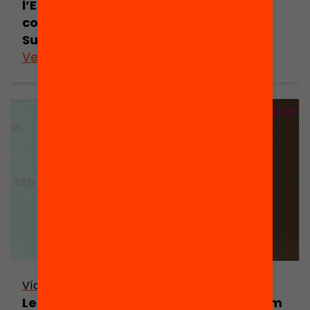
l’Educació360 | Una aliança per
connectar temps i espais educatius.
Suma-t’hi!
Veure’n més
Vídeo
Les extraescolars a debat: quines i com