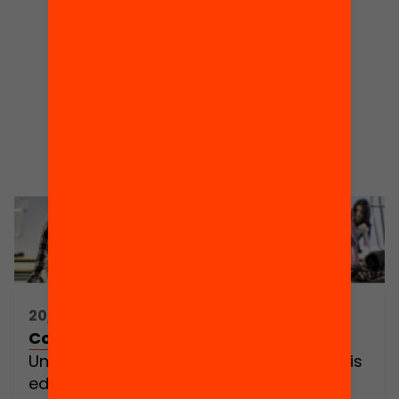
20/12/2017 10:00h - 18:00h
Construïm l’Educació360
Una aliança per connectar temps i espais
educatius. Suma-t’hi!