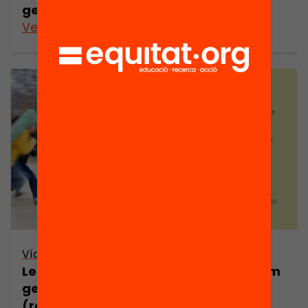
generen oportunitats educatives?
Veure’n més
Vídeo
Les extraescolars a debat: quines i com
generen oportunitats educatives?
(retransmissió en directe)