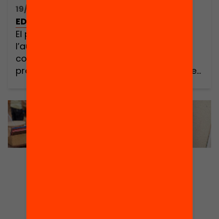
19/06/2018 16:00h - 16:00h
EDhack Raval: Retorn Comunitari
El proper dimarts 19 de juny a les 18h, a
l’auditori del CCCB, tindrà lloc el retorn
comunitari, en format #demoday, dels
projectes finalistes de l’EDhack Raval. Des
del Grup d’Educació Comunitària de la
Fundació Tot Raval i la Fundació Jaume
Bofill hem creat una laboratori d’innovació
per generar més i millors oportunitats
educatives. […]