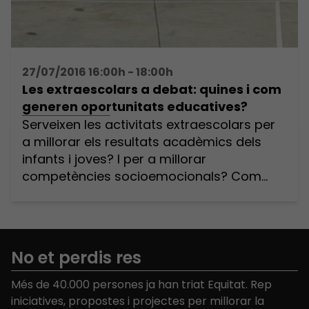
27/07/2016 16:00h - 18:00h
Les extraescolars a debat: quines i com
generen oportunitats educatives?
Serveixen les activitats extraescolars per
a millorar els resultats acadèmics dels
infants i joves? I per a millorar
competències socioemocionals? Com
són els programes d’extraescolars que
més impacte tenen en els aprenentatges:
quins continguts, com s’organitzen i
quines metodologies fan servir? Què ens
No et perdis res
diuen les evidències? Hi ha diferències
entre les activitats esportives, les
Més de 40.000 persones ja han triat Equitat. Rep
artístiques […]
iniciatives, propostes i projectes per millorar la