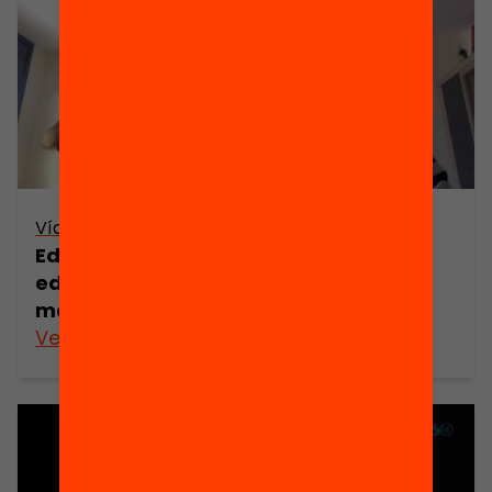
Vídeo
Edgar Iglesias – Per què el temps
educatiu d’estiu és més rellevant que
mai?
Veure’n més