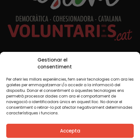
Xarxes Socials
Gestionar el
consentiment
Per oferir les millors experiències, fem servir tecnologies com ara les
TWT
YTB
IG
FB
IN
galetes per emmagatzemar i/o accedir a la informació del
dispositiu. Donar el consentiment a aquestes tecnologies ens
permetrà processar dades com ara el comportament de
navegació o identificadors únics en aquest lloc. No donar el
consentiment o retirar-lo pot afectar negativament determinades
Avís legal
Política de cookies
característiques i funcions.
Creiem que el coneixement s’ha de compartir. Per això
Accepta
fem servir una llicència Creative Commons, llevat que en
algun material indiquem el contrari. Us animem a copiar,