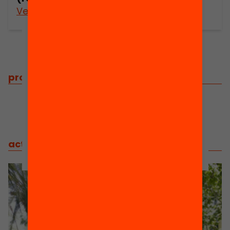
Veure’n més
projectes
/
projectes relacionats
actes
/
actes relacionats