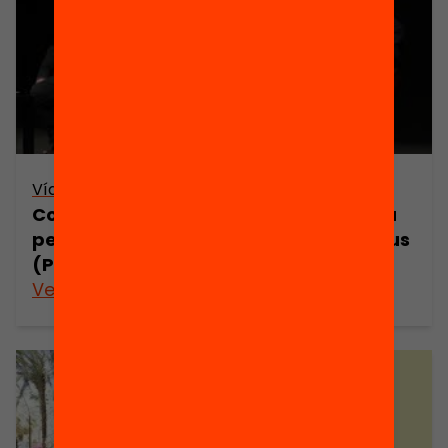
Vídeo
Construïm l’Educació360 | Una aliança
per connectar temps i espais educatius
(Part 2)
Veure’n més