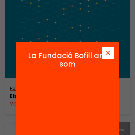
La Fundació Bofill ara
som
Publicació
Els casals d’estiu, una oportunitat 360
Veure’n més