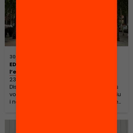
30/11/2017 17:00h - 20:00h
EDhack Raval T’atreveixes a hackejar
l’educació al Barri del Raval?
23 i 24/02/2018. Divendres de 18 h a 21 h i
Dissabte de 8:30 h a 21:00 h Sempre has
volgut desenvolupar un projecte educatiu
i no has trobat el context? Vols aprendre
un mètode d’innovació àgil basat en
l’acció? T’agradaria descobrir i
experimentar el potencial de crear i
treballar en equips híbrids per a […]