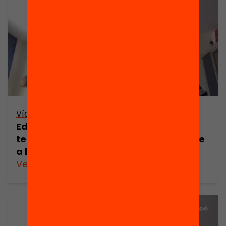
Vídeo
Edgar Iglesias – Com organitzem el
temps educatiu d’aquest estiu en base
a l’equitat?
Veure’n més