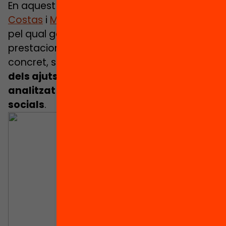
En aquest capítol, les economistes
Elena
Costas
i
Maria Sánchez
analitzen el procés
pel qual gent que té dret a determinades
prestacions socials, no hi accedeix. En
concret, se centren en
el “non-take-up”
dels ajuts educatius, molt menys
analitzat que el d’altres prestacions
socials
.