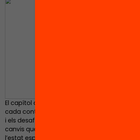
El capítol aprofundeix en l’evidència de
cada context, debat sobre els avantatges
i els desafiaments actuals i explica els
canvis que ha generat en comunitats de
l’estat espanyol en què la renda és un