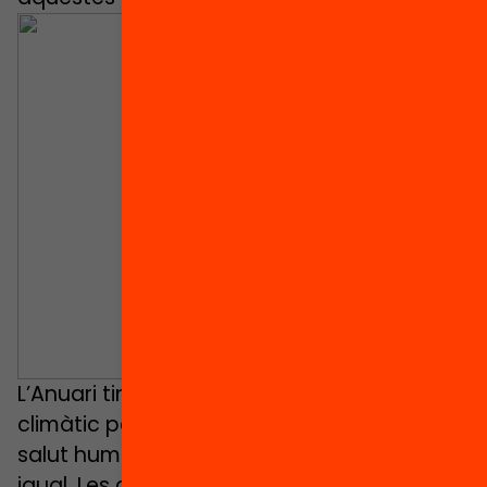
L’Anuari tindrà un capítol dedicat al canvi
climàtic perquè el fenomen impacta en la
salut humana però no ho fa a tothom per
igual. Les ambientòlogues
Elena Domene
,