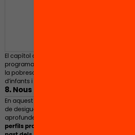
El capítol analitza la necessitat d’un
programa d’àpats gratuïts per fer front a
la pobresa infantil, reduir l’estigmatització
d’infants i millorar resultats educatius.
8.
Nous professionals a l’escola
En aquest darrer capítol, la investigadora
de desigualtats educatives
Sheila González
aprofundeix en la varietat i
distribució de
perfils professionals que avui formen
part dels centres per respondre als