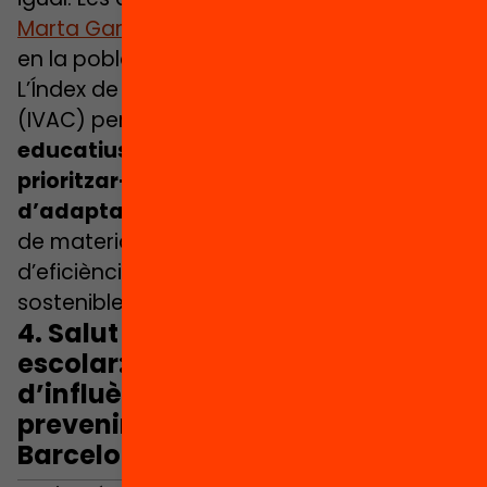
Marta García
i
Mar Satorras
posen el focus
en la població infantil i els entorns escolars.
L’Índex de Vulnerabilitat al canvi climàtic
(IVAC) permet
identificar els centres
educatius de zones vulnerables per
prioritzar-les en les estratègies
d’adaptació
, com la renaturalització, l’ús
de materials més resistents, els sistemes
d’eficiència o la promoció de pràctiques
sostenibles dins les escoles, entre d’altres.
4. Salut i entorn alimentari
escolar: explorant factors
d’influència i recursos per
prevenir l’obesitat infantil a
Barcelona