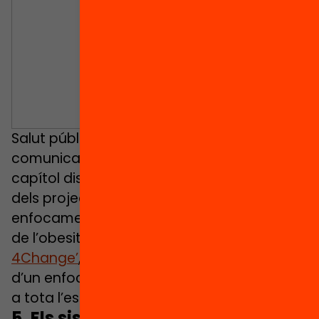
Salut pública i educació són vasos
comunicants en la política pública. El
capítol discuteix també les estratègies
dels projectes ‘
Health4EUkids
’, amb un
enfocament comunitari per a la prevenció
de l’obesitat infantil, i
‘School Food
4Change’
, que pilota la implementació
d’un enfocament integral de l’alimentació
a tota l’escola.
5. Els sistemes de transferències