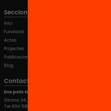
Seccions
Inici
Notícies
Fundació
FAQS
Actes
Hub Social
Projectes
Contacte
Publicacions i vídeos
Blog
Contacte
Ens pots trobar al Hub Social
Girona 34, interior 08010 Barcelona
Tel 934 588 700