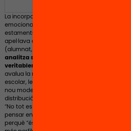
La incorporació de TEI, educadors socials,
emocionals, de salut, etc, ha modificat els
estaments als quals tradicionalment
apel·lava a la comunitat educativa
(alumnat, docents i famílies), i
el capítol
analitza si la política pública atén
veritablement les necessitats
. També
avalua la relació entre la segregació
escolar, les desigualtats del sistema i el
nou model d’atenció a la diversitat amb la
distribució del conjunt de professionals.
“No tot es pot reduir a posar capes sense
pensar en l’esquelet”, apunta Marga León,
perquè “és important no només incorporar