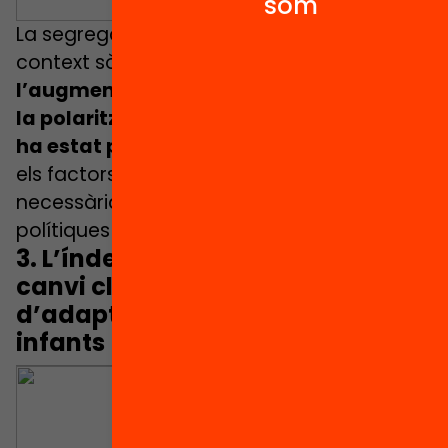
som
La segregació també depèn, doncs, del
context sòcio-espacial, però
malgrat
l’augment de la segregació residencial i
la polarització en les condicions de vida,
ha estat poc investigat
. El capítol aborda
els factors territorials en la segregació i la
necessària mirada espacial en les
polítiques de resposta.
3.
L’índex de vulnerabilitat al
canvi climàtic i les solucions
d’adaptació orientades als
infants