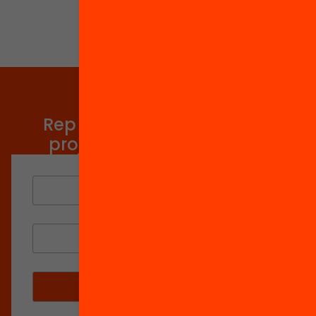
Tria equitat
Rep continguts, iniciatives i
projectes per implicar-te.