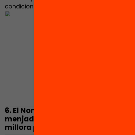
condicionant educatiu.
6.
El Non Take-Up dels ajuts de
menjador: Una proposta de
millora pels ajuts educatius