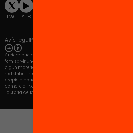
TWT
YTB
IG
FB
IN
Avís legal
Política de cookies
Creiem que el coneixement s’ha de compartir. Per això
fem servir una llicència Creative Commons, llevat que en
algun material indiquem el contrari. Us animem a copiar,
redistribuir, remesclar o transformar i crear els continguts
propis d’aquest web, per a qualsevol finalitat, inclosa la
comercial. Només us demanem que reconegueu
l’autoria de la creació original.