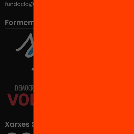
fundacio@equitat.org
Formem part de...
Xarxes Socials