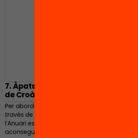
7.
Àpats escolars gratuïts: el cas
de Croàcia
Per abordar la gratuïtat d’àpats escolars, a
través de la sociòloga
Ivana Dobrotic
l’Anuari es fixa en Croàcia, que va
aconseguir convèncer el govern per