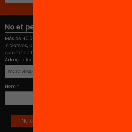
No et perdis res
Més de 40.000 persones ja han triat Equitat. Rep
iniciatives, propostes i projectes per millorar la
qualitat de l'educació a Catalunya.
Adreça electrònica
*
Nom
*