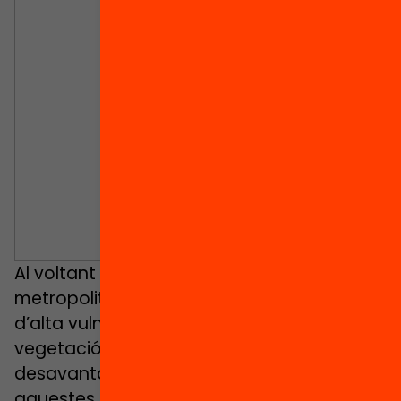
Al voltant de 500.000 habitants de l’àrea
metropolitana de Barcelona viuen en àrees
d’alta vulnerabilitat climàtica, amb poca
vegetació, edificacions antigues, aïllades i
desavantatge socioeconòmic. En
aquestes àrees també hi ha escoles.