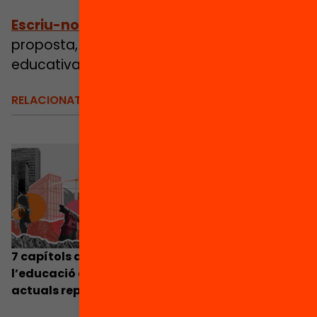
Escriu-nos, pregunta’ns
: Si tens alguna
proposta, suma la teva veu a la millora
educativa!
RELACIONATS
BLOG
7 capítols de la història de l’Anuari de
l’educació a Catalunya per comprendre els
actuals reptes de l’educació