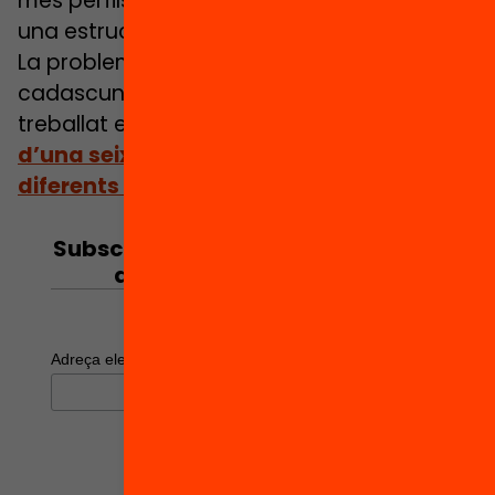
més perfils sinó pensar en com es fa en
una estructura existent”.
La problematització i les propostes de
cadascun d’aquests capítols s’han
treballat en diversos seminaris
al costat
d’una seixantena de professionals de
diferents àmbits
vinculats a l’educació.
Subscriu-te al butlletí per estar al
dia del debat educatiu!
*
indicates required
*
Adreça electrònica