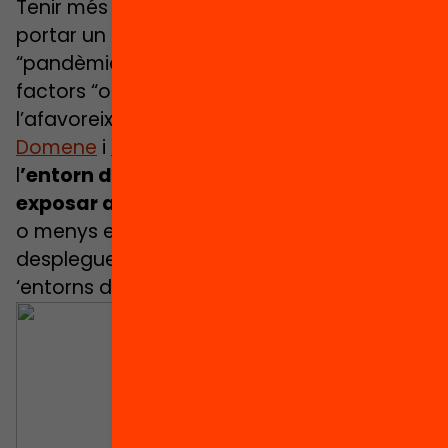
Tenir més o menys renda familiar pot
portar un infant a patir l’anomenada
“pandèmia d’obesitat”, a banda dels
factors “obesogènics” que també
l’afavoreixen. Les investigadores
Elena
Domene
i
Marta García
analitzen com
l
’entorn d’una determinada escola pot
exposar a més aliments poc saludables
o menys espais on fer activitat física i
despleguen la necessitat de construir
‘entorns de vida’.