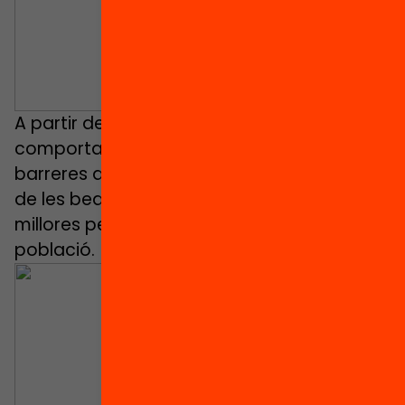
A partir de l’anàlisi de les ciències del
comportament identifiquen les principals
barreres que afavoreixen el NTU en concret
de les beques menjador i proposen
millores per afavorir que arribin a més
població.