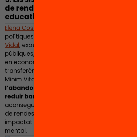
de rendes i les oportunitats
educatives
Elena Costas
, experta en avaluació de
polítiques públiques,
Maria Sanchez
Vidal
, experta en avaluació de polítiques
públiques, i
Pere A. Taberner
, investigador
en economia, analitzen els efectes de
transferències de rendes com l’Ingrés
Mínim Vital i
com poden reduir
l’abandonament educatiu a partir de
reduir barreres econòmiques
. Ho han
aconseguit a Mèxic o al Brasil i, en països
de rendes altes, a més a més han
impactat en indicadors com la salut
mental.