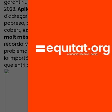
garantir un àpat gratuït per cada infant al
2023.
Aplicar la universalitat
enlloc
d’adreçar-se només a alumnat en risc de
pobresa, que no quedava completament
cobert,
va permetre millorar i garantir
molt més la inversió necessària
. Com
recorda Marga León, “mai no es tracta d’un
problema de diners, sinó de fer adonar de
la importància del problema i d’intentar
que entri a la política pública”.