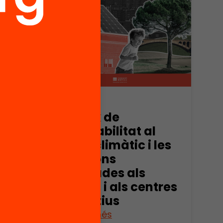
Publicació
ana,
L’índex de
vulnerabilitat al
canvi climàtic i les
solucions
orientades als
infants i als centres
educatius
Veure’n més