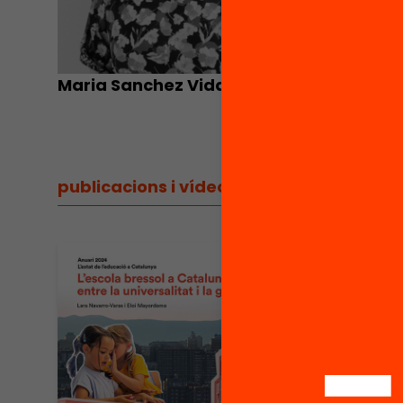
Maria Sanchez Vidal
Elena C
publicacions i vídeos
/
publicacions i vídeos