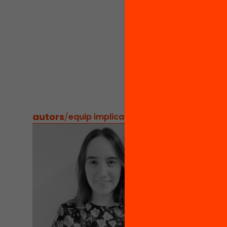
altres 
simplif
a les fam
process
més efi
equitati
autors
/
equip implicat