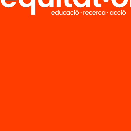
ció
Publicació
sistemes de
Segregació urb
sferències de
desigualtats
s i les
educatives i
tunitats
polítiques de
atives
resposta
’n més
Veure’n més