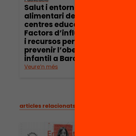
Salut i entorn
Àpat
alimentari dels
grat
centres educatius.
els r
Factors d’influència
intr
i recursos per
impl
prevenir l’obesitat
pro
infantil a Barcelona
Veure’n més
Veure
articles relacionats