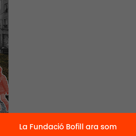
La Fundació Bofill ara som