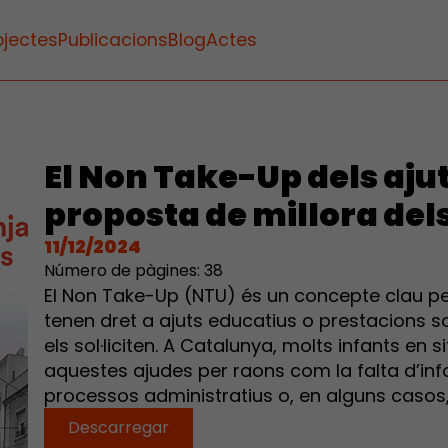
ojectes
Publicacions
Blog
Actes
El Non Take-Up dels aju
proposta de millora del
11/12/2024
Número de pàgines: 38
El Non Take-Up (NTU) és un concepte clau pe
tenen dret a ajuts educatius o prestacions so
els sol·liciten. A Catalunya, molts infants e
aquestes ajudes per raons com la falta d’inf
processos administratius o, en alguns casos,
Descarregar