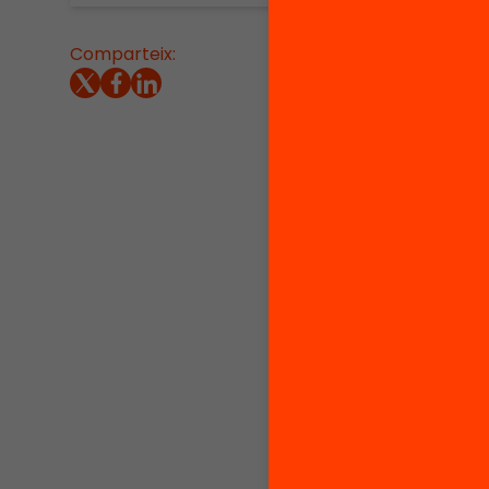
Comparteix:
Aquest
Up
(NTU
que ten
infància
infants
ajudes 
adminis
impedei
prestac
desigua
En l’anà
Consorc
contribu
dels aju
A més, 