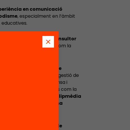
periència en comunicació
iodisme
, especialment en l’àmbit
s educatives.
icació de MetaData
i
consultor
 on treballa en projectes com la
l programa
Magnet
.
ció i consultor freelance
360º: estratègia digital, gestió de
newsletters, notes de premsa i
b entitats i organitzacions com la
ó Autònoma Solidària
,
Clipmèdia
n Architects
,
Plataforma
sportives de Catalunya
.
ria en diversos
mitjans de