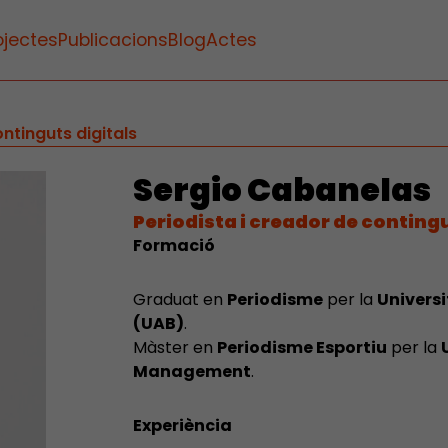
ojectes
Publicacions
Blog
Actes
ntinguts digitals
Sergio Cabanelas
Periodista i creador de contingu
Formació
Graduat en
Periodisme
per la
Univers
(UAB)
.
Màster en
Periodisme Esportiu
per la
Management
.
Experiència