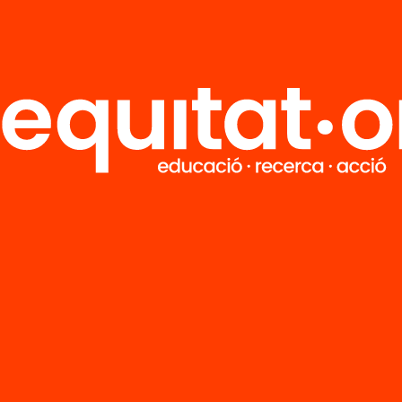
BLOG
l suport educatiu fa
“L’orientació no pot r
 les trajectòries
només en els joves ni e
uen”
centres educatius”
BLOG