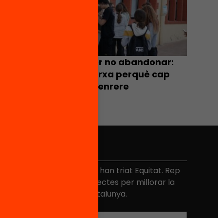
é
E y qué
aciendo
Moure’s per no abandonar:
Artés fa xarxa perquè cap
jove quedi enrere
No et perdis res
és de 40.000 persones ja han triat Equitat. Rep
niciatives, propostes i projectes per millorar la
ualitat de l'educació a Catalunya.
Adreça electrònica
*