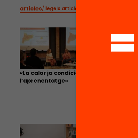
articles
/
llegeix articles relacionats
BLOG
«La calor ja condiciona
l’aprenentatge»
“Quan e
sistema,
contin
BLOG