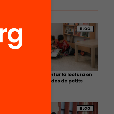
BLOG
BLOG
ecaure
n els
Com fomentar la lectura en
els infants des de petits
BLOG
BLOG