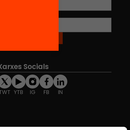
Nom
*
Xarxes Socials
TWT
YTB
IG
FB
IN