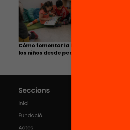
Abando
funcion
no pode
igual
Cómo fomentar la lectura en
los niños desde pequeños
Seccions
Inici
Fundació
Actes