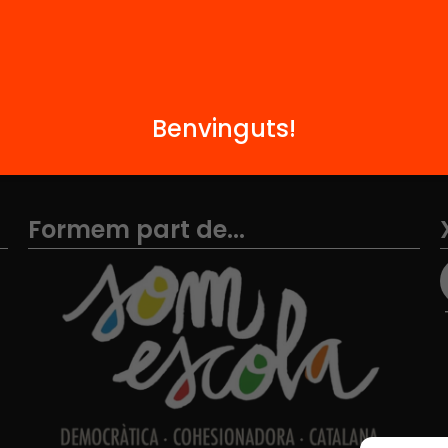
Contacte
Benvinguts!
Formem part de...