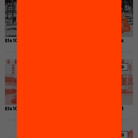
Els 10 articles del blog més llegits aquest curs
BLOG
Els 10 articles del blog Bofill més llegits el 2021
BLOG