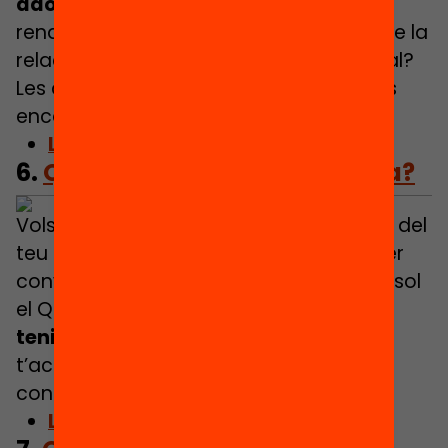
adolescents
. Com afecta el mòbil al
rendiment acadèmic? Què sabem sobre la
relació entre mòbil i benestar emocional?
Les conclusions posen llum a incògnites
encara vigents.
Llegeix l’article
6.
Quizz: Ets una família lectora?
Vols comprovar si la lectura forma part del
teu dia a dia i rebre consells pràctics per
convertir-te en un nucli lector actiu? Resol
el Quizz per saber
com d’incorporats
teniu els hàbits de lectura a casa
, i
t’acompanyarem amb materials per
continuar millorant!
Llegeix l’article