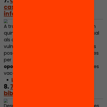
7.
Quant costaria garantir un
casal d’estiu per a tots els
infants vulnerables?
A través de mapes interactius, mostrem
quin cost tindria garantir l’accés universal
als casals d’estiu per als infants
vulnerables de cada municipi. Les dades
posen sobre la taula accions necessàries
per
reduir les desigualtats en
oportunitats d’aprenentatge
durant les
vacances.
Llegeix l’article
8.
7 bibliomites sobre les
biblioteques escolars
Desmuntem set mites freqüents sobre les