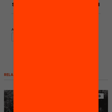
Subscriu-te al butlletí per estar al
dia del debat educatiu!
*
indicates required
*
Adreça electrònica
RELACIONATS
BLOG