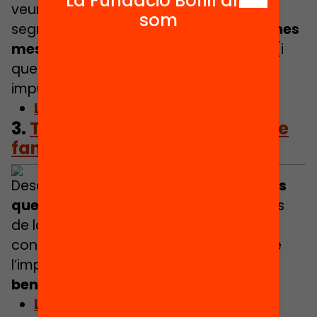
La Fundació Bofill ara
veure que encara tenim uns nivells de
som
segregació que no podem tolerar i
quines
mesures
es poden aplicar per millorar (i
que molts municipis fa temps que
impulsen).
Llegeix l’article
3.
TEST: Què en saps, de l’ús que
fan els adolescents del mòbil?
Descobreix quins són els
principals usos
que els adolescents fan del mòbil,
des
de la comunicació fins al consum de
continguts. Un test per reflexionar sobre
l’impacte del seu ús i avançar cap al
benestar digital
.
Llegeix l’article