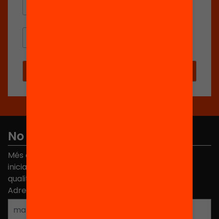
No et perdis res
Més de 40.000 persones ja han triat Equitat. Rep
iniciatives, propostes i projectes per millorar la
qualitat de l'educació a Catalunya.
Adreça electrònica
*