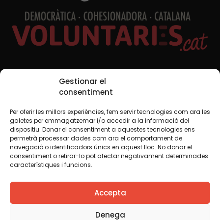
Xarxes Socials
Gestionar el
consentiment
Per oferir les millors experiències, fem servir tecnologies com ara les
TWT
YTB
IG
FB
IN
galetes per emmagatzemar i/o accedir a la informació del
dispositiu. Donar el consentiment a aquestes tecnologies ens
permetrà processar dades com ara el comportament de
navegació o identificadors únics en aquest lloc. No donar el
consentiment o retirar-lo pot afectar negativament determinades
Avís legal
Política de cookies
característiques i funcions.
Creiem que el coneixement s’ha de compartir. Per això
Accepta
fem servir una llicència Creative Commons, llevat que en
algun material indiquem el contrari. Us animem a copiar,
redistribuir, remesclar o transformar i crear els continguts
Denega