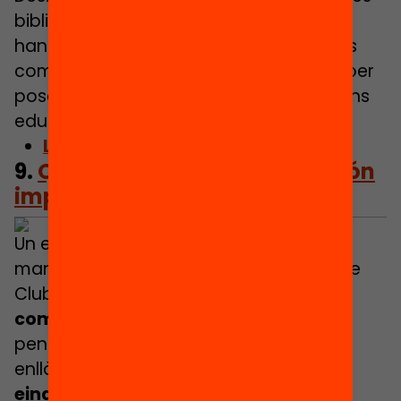
biblioteques escolars, percepcions que
han limitat les mirades per entendre-les
com a
espais dinàmics i enriquidors
, per
posar les BE al cor de les transformacions
educatives.
Llegeix l’article
9.
Què és Code Club? Per què són
imprescindibles a Catalunya?
Un espai per aprendre programació de
manera creativa i col·laborativa. A Code
Club, els infants
potencien les
competències digitals
i s’apropen al
pensament computacional. Però, més
enllà d’ensenyar programació, són una
eina d’inclusió social que promou