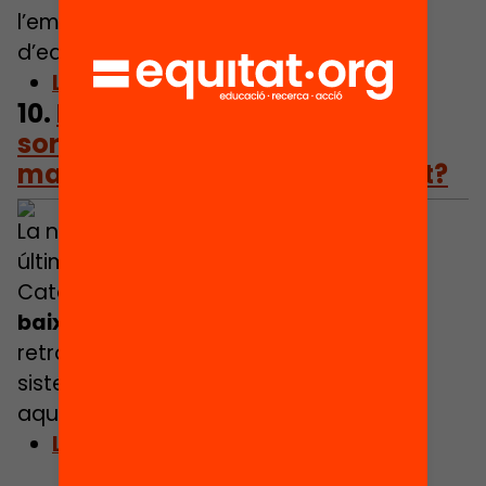
l’empoderament digital com a palanca
d’equitat.
Llegeix l’article
10.
Per què no ens hauria de
sorprendre el suspens en
matemàtiques a la selectivitat?
La nota mitjana de matemàtiques a les
últimes proves de la selectivitat a
Catalunya ha estat d’un 4,87,
la més
baixa de l’última dècada
. Un mirall del
retrocés de la qualitat i l’equitat del
sistema educatiu català. Què explica
aquests resultats?
Llegeix l’article