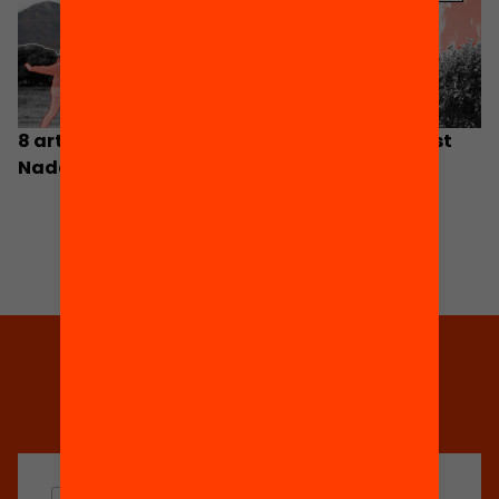
8 articles destacats del 2023 per llegir aquest
Nadal
Tria equitat
Rep continguts, iniciatives i
projectes per implicar-te.