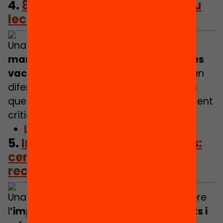
4.
8 lectures per guanyar l’estiu
lector
Una selecció de llibres pensats per
mantenir actiu l’hàbit lector durant les
vacance
s. Les recomanacions cobreixen
diferents franges d’edat i inclouen títols
que fomenten la imaginació, el pensament
crític i el gust per la lectura.
Llegeix l’article
5.
Infants, adolescents i mòbils:
certeses i incògnites de la
recerca
Una anàlisi de les últimes recerques sobre
l
’impacte de l’ús dels mòbils en infants i