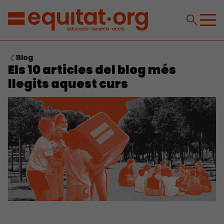
Blog
Els 10 articles del blog més
llegits aquest curs