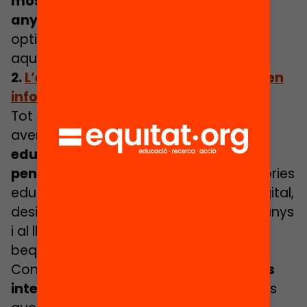
mostren el progrés fet en els darrers
anys
i que ens han de permetre ser
optimistes. En plantegem algunes en
aquest article.
2.
L’estat de l’educació a Catalunya, en
infografies
Tot i els esforços que s’han fet i els
avenços assolits,
el nostre sistema
educatiu té encara assignatures
pendents
: estancament de les trajectòries
educatives i abandonament, bretxa digital,
desigualtats d’accés a l’educació 0-3 anys
i al lleure, dèficits en la cobertura de
beques i en la despesa educativa…
Consulta en aquest
recull d’infografies
interactives
l’estat d’alguns dels àmbits