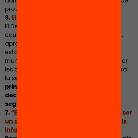
administracions i a la falta de mesures de
protecció d’aquests centres.
8.
El nou decret d’admissió, explicat
El Decret de la programació de l’oferta
educativa i del procediment d’admissió,
aprovat pel govern de la Generalitat,
estableix les bases perquè tots els
municipis de Catalunya puguin desplegar
les actuacions bàsiques per lluitar contra
la segregació escolar.
Quins són els
principals canvis que inclou el nou
decret d’admissió per reduir la
segregació escolar?
7.
“El lleure educatiu d’estiu hauria de ser
un dret universal garantit per a tots els
infants i adolescents”