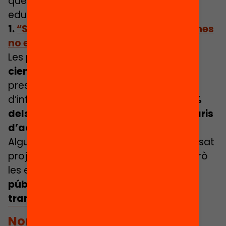
que cal impulsar per tenir un sistema
educatiu més equitatiu i de qualitat.
1.
“Si ho deixem tot a la inèrcia, les nenes
no es dedicaran a la tecnologia”
Les professions vinculades a
l’àmbit
científic i tecnològic
són de les més
prestigioses i amb més capacitat
d’influència. Malgrat això,
només el 35%
dels matriculats en estudis universitaris
d’aquest camp a Europa són dones.
Algunes escoles i universitats han impulsat
projectes per reduir aquesta bretxa, però
les expertes reclamen
polítiques
públiques que impliquin una
transformació en tots els centres.
Només amb la visió i les