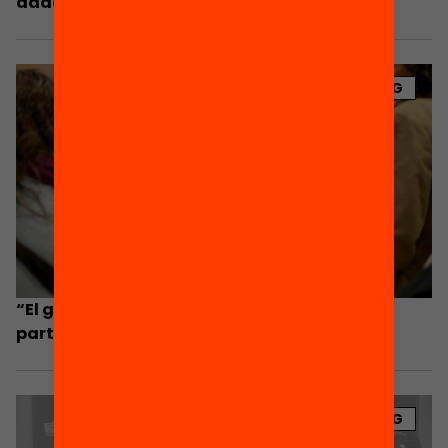
dades
BLOG
“El gran valor de l’Edcamp és la proposta de
participació de baix cap a dalt”
BLOG