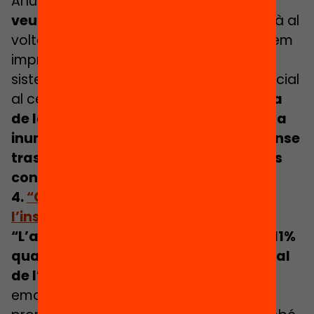
Anuari,
escrit i dirigit per dones i que
veurà la llum aviat.
La publicació girarà al
voltant d’onze preguntes que considerem
imprescindibles per avançar cap a un
sistema educatiu que posi la justícia social
al centre d’acció:
“Des de l’emergència
de la COVID-19 el concepte de cures ha
inundat els discursos públics, però sense
traslladar-se a polítiques i pràctiques
concretes.”
4.
“Quan més a gust m’he sentit a
l’institut és quan més hi he après”
“L’aprenentatge pot créixer fins a un 11%
quan es treballa el benestar emocional
de l’alumne.”
Treballar el benestar
emocional de l’alumnat és clau per