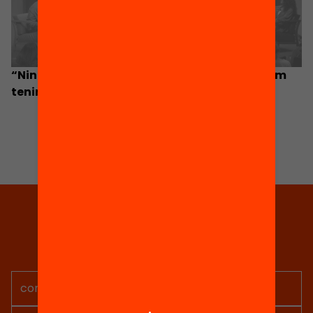
“Ningú vol fracassar, però no tothom sap com
tenir èxit”
Tria equitat
Rep continguts, iniciatives i
projectes per implicar-te.