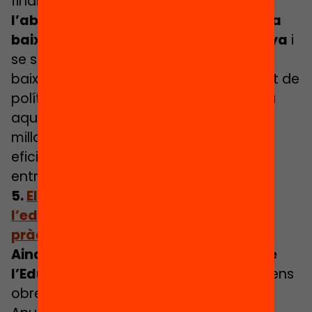
finals de gener de 2022, mostra que
l’abandonament escolar prematur ha
baixat 2,5 punts en un any a Catalunya
i
se situa en un 14,8%. Es tracta d’una
baixada estructural, i per tant no és fruit de
polítiques destinades específicament a
aquest objectiu, però cal celebrar la
millora de les dades i impulsar mesures
eficients per prevenir l’abandonament
entre l’alumnat més vulnerable.
5.
El repte principal: tenir cura de
l’educació, en les polítiques i en les
pràctiques
Aina Tarabini, directora de l’Anuari de
l’Educació 2022 de la Fundació Bofill
, ens
obre la porta en aquest article al nou