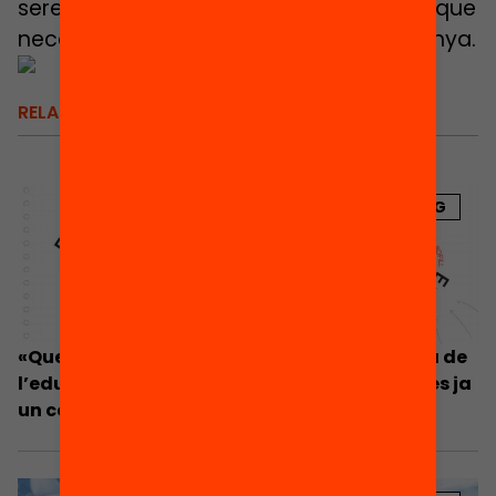
serem capaços de fer el salt endavant que
necessita el sistema educatiu a Catalunya.
RELACIONATS
BLOG
«Que hi ha una relació entre provisió privada de
l’educació, mercantilització i desigualtats és ja
un consens internacional»