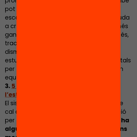
promoure i millorar l’aprenentatge. També
pot contribuir a reduir l’abandonament
escolar perquè un bon clima a l’aula ajuda
a crear vincle i fa que l’alumnat tingui més
ganes de venir i participar a classe. A més,
tractar les emocions a l’escola pot fer
disminuir els conflictes i dotar els
estudiants d’habilitats socials fonamentals
per a la vida com l’empatia i el treball en
equip.
3.
5 gràfics per ser optimistes sobre
l’estat de l’educació a Catalunya
El sistema educatiu català té reptes que
cal afrontar amb urgència i determinació
per millorar en equitat i qualitat. Però
hi ha
algunes dades de l’Anuari 2020 que ens