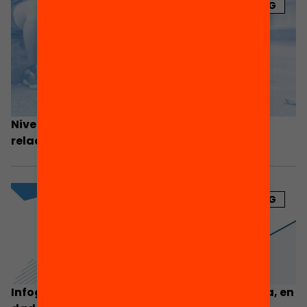
BLOG
Nivell social i oportunitats educatives: una
relació a neutralitzar
BLOG
Infografia: L’escola concertada a Catalunya, en