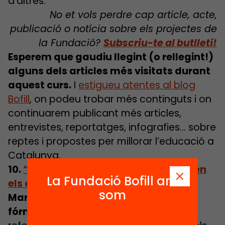
d’altres.
No et vols perdre cap article, acte,
publicació o notícia sobre els projectes de
la Fundació?
Subscriu-te al butlletí!
Esperem que gaudiu llegint (o rellegint!)
alguns dels articles més visitats durant
aquest curs.
I
estigueu atentes al blog
Bofill
, on podeu trobar més continguts i on
continuarem publicant més articles,
entrevistes, reportatges, infografies… sobre
reptes i propostes per millorar l’educació a
Catalunya.
10.
“Cal adaptar els recursos que reben
La Fundació Bofill ara
els centres a les seves necessitats”
som
Marcel Pagès és el coautor de La
fórmula de l’equitat
, una proposta de