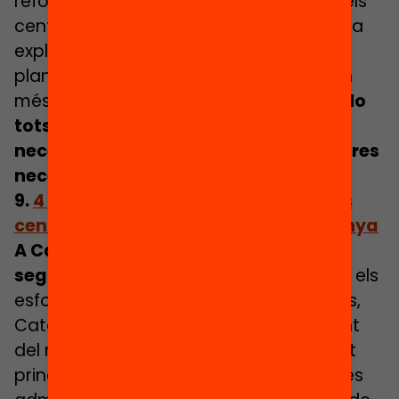
reforma del sistema de finançament dels
centres educatius. En aquesta entrevista
explica que l’objectiu de la reforma que
plantegen és que les escoles que tenen
més complexitat rebin més recursos:
«No
tots els centres tenen les mateixes
necessitats, i per tant no tots els centres
necessitaran els mateixos recursos.»
9.
4 gràfics sobre la desprotecció dels
centres escolars segregats a Catalunya
A Catalunya hi ha 420 centres
segregats, 20 més que fa 5 anys.
Tot i els
esforços per part de molts ajuntaments,
Catalunya ha experimentat un augment
del nombre de centres segregats degut
principalment a la inacció per part de les