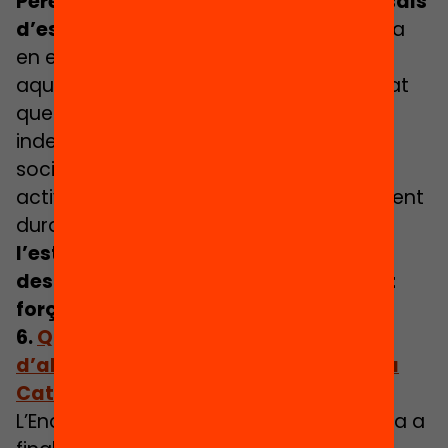
Pere Soler
és coautor de la guia
Els casals
d’estiu: una oportunitat 360
, publicada
en el marc de l’Aliança Educació 360. En
aquesta entrevista ressalta la necessitat
que tots els infants i joves,
independentment de la seva condició
socioeconòmica, puguin accedir a
activitats de lleure educatiu, especialment
durant l’estiu:
“Per a alguns infants,
l’estiu és un temps d’aïllament, de
desconnexió dels amics, d’inactivitat
forçada.”
6.
Què ens diuen les noves dades
d’abandonament escolar prematur a
Catalunya?
L’Enquesta de Població Activa, publicada a