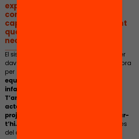
experiències del conjunt de la
comunitat educativa serem
capaços de fer el salt endavant
que el sistema educatiu
necessita.
El sistema educatiu català té encara per
davant importants oportunitats de millora
per caminar
cap a una educació
equitativa i de qualitat per a tots els
infants i joves del país.
T’animem a estar al dia dels pròxims
actes i jornades, publicacions i nous
projectes de la Fundació, i a involucrar-
t’hi.
Només amb la visió i les experiències
del conjunt de la comunitat educativa