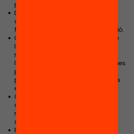
programació de l’oferta educativa.
Desenvolupar i aplicar actuacions
d’acompanyament i suport de les
famílies en el procediment d’admissió.
Oferir a les famílies informació sobre
l’oferta educativa, especialment en
relació amb la informació sobre
l’aplicació de les mesures específiques
per a l’equitat escolar i la reserva de
places per alumnes amb necessitats
específiques.
Coordinar les jornades de portes
obertes dels centres educatius del
municipi, amb l’acord dels centres
afectats.
Promoure campanyes informatives