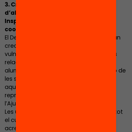
3. Creació d’unitats de detecció
d’alumnat vulnerable formades per
Inspecció, Ajuntament i EAP, en
coordinació amb els Serveis Socials
El Departament i els Ajuntaments podran
crear unitats de detecció d’alumnat
vulnerable per coordinar les actuacions
relacionades amb la detecció d’aquest
alumnat i amb la valoració de l’evolució de
les seves necessitats específiques. En
aquest equip ha de participar un
representant d’Inspecció, un altre de
l’Ajuntament i un altre de l’EAP.
Les unitats de detecció actuen durant tot
el curs escolar elaborant informes que
acrediten l’existència de necessitats