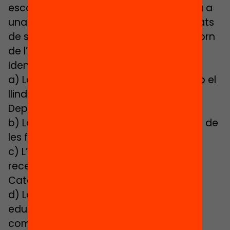
escolar. S’amplia així la definició i s’insta a
una detecció més enllà de les necessitats
de suport i les característiques de l’entorn
de l’alumne.
Identifica com a indicadors:
a) La situació de pobresa (d’acord amb el
llindar de renda familiar establert pel
Departament) o el risc de patir-la.
b) La manca de recursos socioculturals de
les famílies.
c) L’existència de processos migratoris
recents i el caràcter nouvingut a
Catalunya.
d) La incorporació tardana al sistema
educatiu, associada a la manca de
competència lingüística en la llengua