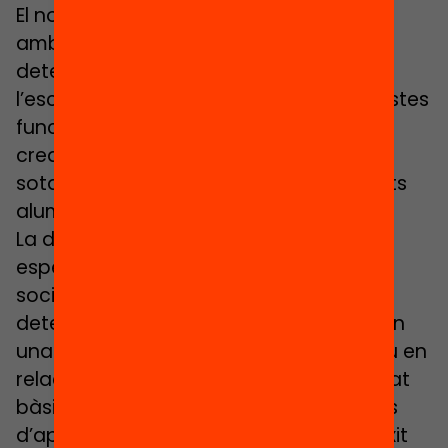
El nou decret explicita que els alumnes
amb necessitats específiques s’han de
detectar preferiblement abans de
l’escolarització. Per desenvolupar aquestes
funcions es determina la possibilitat de
crear unitats de detecció i els supòsits
sota els quals s’han de detectar aquests
alumnes.
La definició d’alumne amb necessitats
específiques derivades de situacions
socioeconòmiques o socioculturals
determina que és aquell que es troba en
una situació de desavantatge educatiu en
relació amb les condicions d’educabilitat
bàsiques que compromet el seu procés
d’aprenentatge o que dificulta el seu èxit