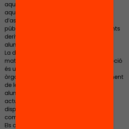
aquestes assignacions. S’afegeix en
aquest nou decret, a més, la tasca
d’assegurar la dotació dels recursos
públics compensatoris adients i suficients
derivats de l’escolarització d’aquest
alumnat.
La distribució de l’alumnat que es
matricula fora del període de preinscripció
és una de les més notables d’aquest
òrgan. Un avenç important és l’establiment
de les pautes de distribució d’aquest
alumnat, que a molts municipis es fa
actualment només segons les vacants
disponibles dels centres sense tenir en
compte l’impacte sobre la complexitat.
Els criteris que assenyala el decret són: