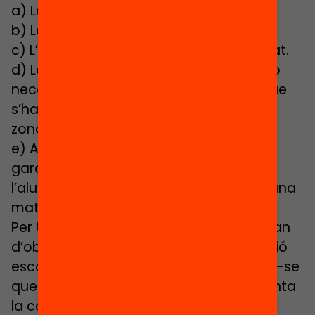
a) La disponibilitat de llocs escolars.
b) Les preferències de la família.
c) L’equilibri en la distribució de l’alumnat.
d) La proporció màxima d’alumnat amb
necessitats educatives específiques que
s’hagi determinat per als centres de la
zona educativa respectiva.
e) Altres criteris fixats per resolució per
garantir la distribució equilibrada de
l’alumnat i l’equitat entre els centres d’una
mateixa zona educativa.
Per tant, les Comissions de Garanties han
d’observar l’impacte sobre la segregació
escolar de cada assignació i assegurar-se
que la distribució d’alumnes no augmenta
la complexitat dels centres vulnerables.