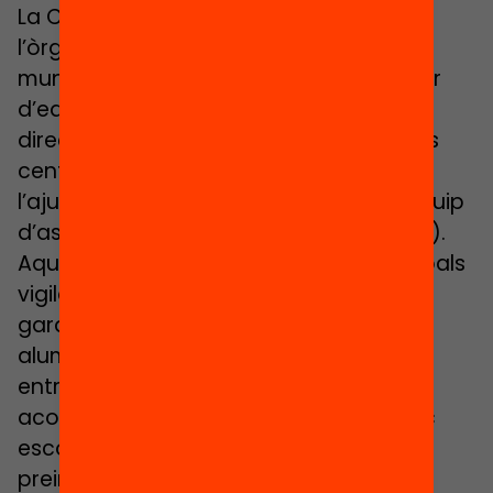
La Comissió de Garanties d’Admissió és
l’òrgan que gestiona l’escolarització del
municipi. Està presidida per un inspector
d’educació i hi ha representació de la
direcció, les famílies i el professorat dels
centres públics i concertats, de
l’ajuntament, del consell comarcal i l’equip
d’assessorament psicopedagògic (EAP).
Aquest òrgan té com a funcions principals
vigilar els procediments d’admissió,
garantir la distribució equilibrada dels
alumnes amb necessitats específiques
entre tots els centres i facilitar el seu
acolliment i orientació, i assignar un lloc
escolar a l’alumnat fora del període de
preinscripció i comunicar als centres