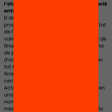
l’alumnat vulnerable i la seva distribució
entre tots els centres
El decret preveu un desplegament
progressiu del finançament de la gratuïtat
de l’escolarització per a l’alumnat
vulnerable. Aquest increment del mòdul de
finançament que paga l’administració ha
de permetre garantir l’escolarització
d’aquest alumnat de manera gratuïta en
tot tipus de centre, i ha de permetre
finançar la corresponsabilització dels
centres educatius.
Actualment, els centres concertats rebien
una subvenció que variava anualment i
només s’atorgava quan el centre tenia
més d’un 10% d’alumnes amb necessitats