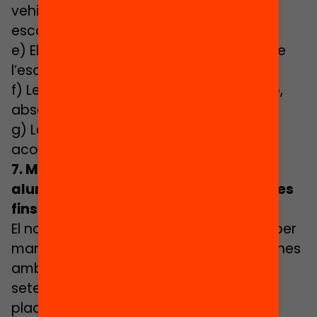
vehicular dels aprenentatges o a una
escolaritat prèvia deficitària.
e) El baix rendiment acadèmic al llarg de
l’escolaritat.
f) Les experiències de no-escolarització,
absentisme i abandonament escolar.
g) Les situacions de desemparament o
acolliment.
7. Mantenir la reserva de places per
alumnes amb necessitats específiques
fins a l’inici de curs
El nou decret contempla la possibilitat per
mantenir la reserva de places per alumnes
amb necessitats específiques fins al
setembre. Es podrà garantir així que les
places puguin ser ocupades també per