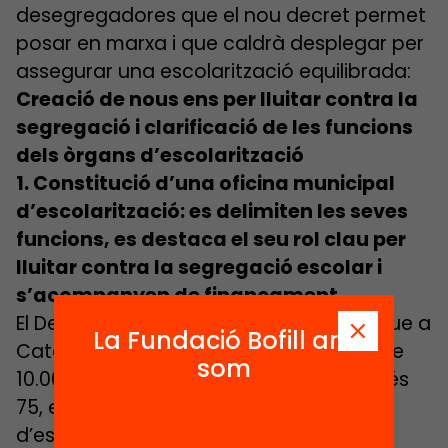
desegregadores que el nou decret permet
posar en marxa i que caldrà desplegar per
assegurar una escolarització equilibrada:
Creació de nous ens per lluitar contra la
segregació i clarificació de les funcions
dels òrgans d’escolarització
1. Constitució d’una oficina municipal
d’escolarització: es delimiten les seves
funcions, es destaca el seu rol clau per
lluitar contra la segregació escolar i
s’acompanyen de finançament
El Departament d’educació identifica que a
La Fundació Bofill ara
Catalunya hi ha 125 municipis de més de
som
10.000 habitants. No obstant això, només
75, el 60% tenen una oficina municipal
d’escolarització.