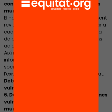
control dels nivells de segregació dels
municipis
El nou decret estableix que el Departament
revisarà els nivells de segregació escolar a
cada municipi i l’evolució de la demanda
de places escolars per prendre decisions
adients en clau desegregadora.
Així mateix, s’assenyala que recollirà
informació sobre les característiques
socials de l’alumnat per identificar
l’existència de situacions de vulnerabilitat.
Detecció i distribució d’alumnat
vulnerable
6. Detecció prèvia i distribució d’alumnes
vulnerables entre tots els centres del
municipi