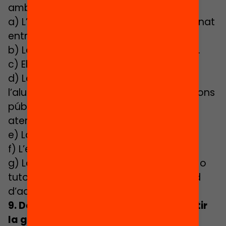
amb necessitats específiques:
a) L’escolarització equilibrada de l’alumnat
entre els centres de la zona educativa.
b) La procedència cultural de l’alumnat.
c) Els informes especialitzats.
d) Les necessitats específiques de
l’alumnat i els recursos finançats amb fons
públics de què disposa el centre per
atendre-les.
e) La proximitat del domicili.
f) L’existència de germans al centre.
g) La voluntat dels pares, mares, tutors o
tutores expressada en la seva sol·licitud
d’admissió.
9. Dotació de finançament per garantir
la gratuïtat de l’escolarització de