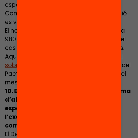
específiques per raó socioeconòmica.
Concretament, el curs 19/20 la subvenció
es va fixar en 492,50 euros per alumne.
El nou decret augmenta la quantia fins a
980 euros pels centres concertats i, en el
cas dels centres públics, fins a 621 euros.
Aquesta quantificació és fruit de
l’Estudi
sobre el Cost de la Plaça Escolar
, sorgit del
Pacte contra la Segregació i presentat el
mes de juny de 2020.
10. Establiment d’una proporció màxima
d’alumnes amb necessitats
específiques per grup per evitar
l’excessiva concentració als centres
complexos
El Departament d’Educació establirà la