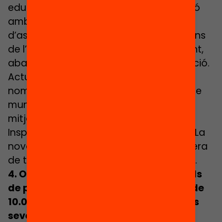
educatives específiques, en coordinació
amb els serveis socials i els equips
d’assessorament psicopedagògic, abans
de l’assignació de plaça i, preferentment,
abans de l’inici del termini de preinscripció.
Actualment aquesta detecció depèn
només de l’EAP, tot i que hi ha un grup de
municipis que ja fan la detecció
mitjançant la coordinació entre EAP,
Inspecció, Ajuntament i Serveis Socials. La
nova norma permet que aquesta manera
de treballar s’estengui arreu del territori.
4. Obligatorietat de crear taules locals
de planificació als municipis de més de
10.000 habitants i delimitacions de les
seves funcions