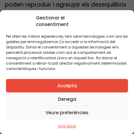
poden reproduir i agreujar els desequilibris
en la distribució social que hi havia a
Gestionar el
primària.
consentiment
Amb el nou decret, els municipis hauran de
Per oferir les millors experiències, fem servir tecnologies com ara les
revisar les adscripcions entre centres per
galetes per emmagatzemar i/o accedir a la informació del
tal d’adaptar-les en clau desegregadora.
dispositiu. Donar el consentiment a aquestes tecnologies ens
permetrà processar dades com ara el comportament de
Per tant, s’haurà de revisar el seu impacte
navegació o identificadors únics en aquest lloc. No donar el
en l’escolarització equilibrada i detectar
consentiment o retirar-lo pot afectar negativament determinades
característiques i funcions.
possibles desequilibris en l’escolarització
de l’alumnat.
Accepta
Així mateix, s’haurà de proposar un model
d’adscripcions que afavoreixi la lluita
Denega
contra la segregació escolar.
Veure preferències
Protecció dels centres vulnerables per
evitar que s’agreugi la seva complexitat
Avís legal
15. Tancament de la ràtio als centres