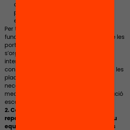
adreçades a les famílies sobre el
procediment d’admissió als centres
educatius del municipi.
Per tant, es destaquen com a noves
funcions específiques la coordinació de les
portes obertes, que actualment
s’organitzen a molts municipis sense la
intervenció de l’Ajuntament. A més, es
concreta que l’OME ha d’informar sobre les
places reservades per alumnes amb
necessitats específiques i explicar els
mecanismes de lluita contra la segregació
escolar que es despleguen al municipi.
2. Concreció de les pautes de
repartiment de matrícula viva en clau
equitativa a la Comissió de Garanties