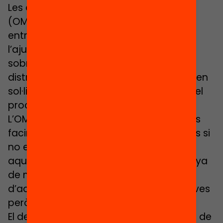
Les oficines municipals d’escolarització
(OME) són instruments de col·laboració
entre el Departament d’Ensenyament i
l’ajuntament que informen les famílies
sobre l’oferta educativa, procuren la
distribució equilibrada de l’alumnat, reben
sol·licituds d’escolarització i supervisen el
procés d’admissió.
L’OME per si mateixa no garanteix que es
facin bones pràctiques desegregadores si
no es dota de contingut i recursos. En
aquest sentit, el nou decret s’acompanya
de mecanismes de cofinançament
d’aquestes eines, que no són prescriptives
però si molt recomanables.
El decret de 2007 fixava com a funcions de