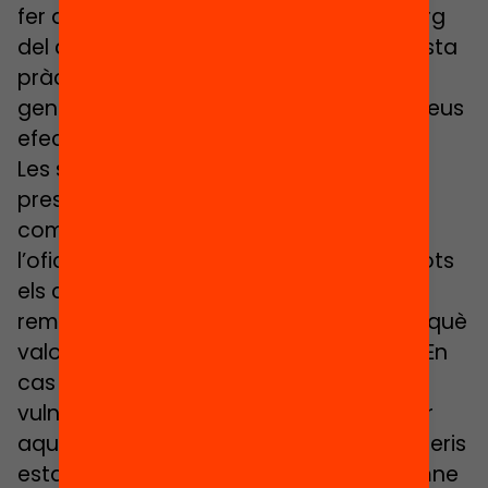
fer detecció d’alumnat vulnerable al llarg
del curs. Alguns municipis ja feien aquesta
pràctica, però no és una tendència
general a Catalunya, el que provoca greus
efectes sobre la segregació escolar.
Les sol·licituds d’admissió es podran
presentar als centres escolars, a les
comissions de garanties d’admissió i a
l’oficina municipal d’escolarització. En tots
els casos, les sol·licituds s’hauran de
remetre a la Comissió de Garanties perquè
valori si hi ha necessitats específiques. En
cas que es detecti algun tipus de
vulnerabilitat, l’assignació de places per
aquests alumnes es farà segons els criteris
establerts per assignar plaça a un alumne