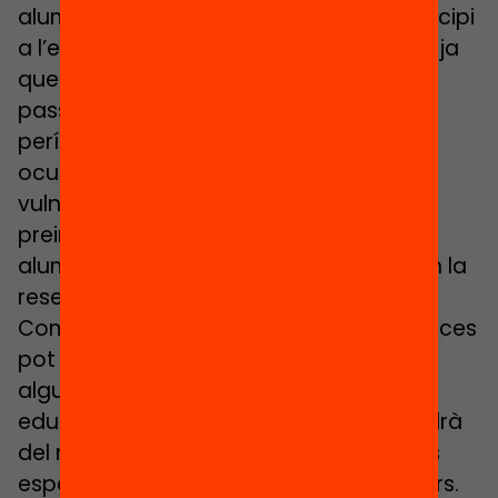
alumnes vulnerables que arribin al municipi
a l’estiu. Aquest punt és un gran avenç, ja
que actualment les places reservades
passen a ser ordinàries després del
període de preinscripció i poden ser
ocupades per alumnes sense
vulnerabilitat. Això fa que en acabar la
preinscripció hi hagi grups sense cap
alumne vulnerable i d’altres que omplen la
reserva de places.
Com a novetat, aquesta reserva de places
pot fer-se de manera diferenciada en
alguns o tots els centres d’una zona
educativa. El nombre de places dependrà
del nombre d’alumnes amb necessitats
específiques esperats fins a l’inici de curs.