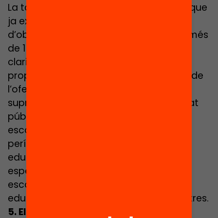
La taula local de planificació és un ens que
ja existia, però que a partir d’ara és
d’obligada creació en els municipis de més
de 10.000 habitants. Així mateix es
clarifiquen les seves funcions: fer
propostes sobre la programació anual de
l’oferta; l’ampliació, reducció, creació,
supressió o fusió de centres de titularitat
pública; l’evolució de l’oferta dels llocs
escolars prenent en consideració els
períodes de vigència de la concertació
educativa; l’adopció de les mesures
específiques per al foment de l’equitat
escolar; la delimitació de les zones
educatives i les adscripcions entre centres.
5. El Departament d’Educació farà