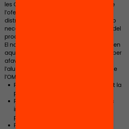
les OME l’orientació de les famílies sobre
l’oferta educativa, la procuració de la
distribució equilibrada de l’alumnat amb
necessitats específiques i la supervisió del
procés d’admissió.
El nou decret va més enllà: aprofundeix en
aquestes funcions i n’afegeix de noves per
afavorir la distribució equilibrada de
l’alumnat. Entre les principals funcions de
l’OME destaquen:
Rebre i tramitar les sol·licituds durant la
preinscripció i al llarg del curs.
Rebre les denúncies per presumptes
irregularitats que donen inici al
procediment d’admissió.
Participació i consulta en la