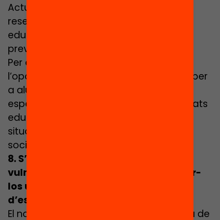
Actualment només es podia fer una
reserva de plaça diferenciada per zona
educativa i no es tenia en compte la
previsió d’alumnes per l’estiu.
Per altra banda, el nou decret explicita
l’opció de fer una reserva diferenciada per
a alumnes amb necessitats educatives
especials i per a alumnes amb necessitats
educatives específiques derivades de
situacions socioeconòmiques o
socioculturals.
8. S’haurà de fer detecció d’alumnes
vulnerables al llarg del curs i assignar-
los una plaça sota els principis
d’escolarització equilibrada
El nou decret marca que també s’haurà de