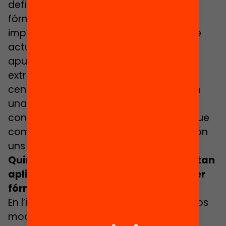
definir un sistema de finançament per
fórmula amb un increment que només
impliqui consolidar aquesta partida que
actualment és extraordinària. Per això
apuntem que cal que els recursos
extraordinaris per la Covid destinats als
centres educatius es consolidin no com
una assignació extraordinària en un
context de crisi sinó com una partida que
compensi el que està demostrat que són
uns nivells insuficients de finançament.
Quin és el balanç als països que ja estan
aplicant un model de finançament per
fórmula?
En l’informe publicat fem referència a dos
models: els Països Baixos i el Regne Unit,