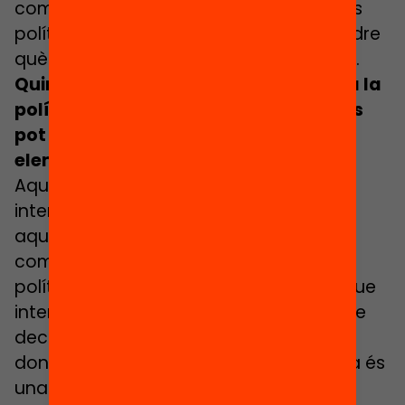
combinat amb altres estratègies i altres
polítiques que són rellevants per aprendre
què pot funcionar i què no a Catalunya.
Quin marge deixa aquest model per a la
política? Segons el color del govern es
pot donar més o menys pes a uns
elements o altres de la fórmula?
Aquesta pregunta obre un debat molt
interessant que és la tensió existent en
aquests tipus d’instruments entre els
components tècnics i els components
polítics. El finançament per fórmula el que
intenta fer és racionalitzar un conjunt de
decisions i de prioritats polítiques, però
donar més pes a una banda o una altra és
una decisió que té a veure amb les