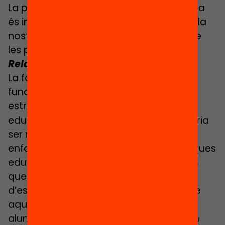
La proposta de finançament per fórmula
és incorporar un instrument més dintre la
nostra caixa d’eines de la intervenció de
les polítiques educatives.
Relacionat:
Descarrega
l’informe breu
La fórmula proposada incorpora una
funció directiva que permet orientar
estratègicament l’acció dels centres
educatius, i promoure-la sí que permetria
ser més moldejables a l’hora de fer un
enfocament que articuli diverses polítiques
educatives. Per exemple, si aconseguim
que el FxF estigui vinculat a estratègies
d’escolarització equilibrada, és a dir que
aquells centres que escolaritzin més
alumnat amb dificultats o que redueixin