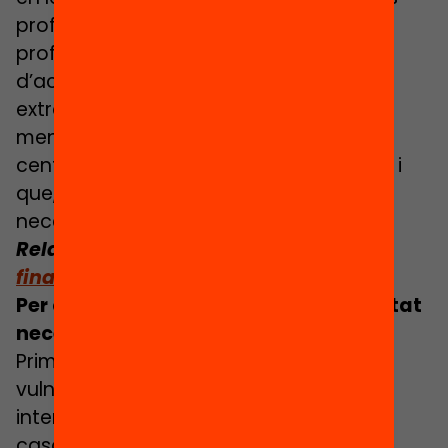
professorat, però també més
professionals de suport, programes
d’acollida i acompanyament, activitats
extraescolars gratuïtes, ajuts
menjador… Tenint clar que no tots els
centres tenen les mateixes necessitats, i
que, per tant, no tots els centres
necessitaran els mateixos recursos.
Relacionat:
Llegeix l’article
FAQS: El
finançament per fórmula, explicat
Per què un centre amb més complexitat
necessita més recursos que la resta?
Primer de tot perquè els alumnes
vulnerables necessiten un suport més
intensiu en l’educació, ja que en molts
casos no tenen suports externs a nivell