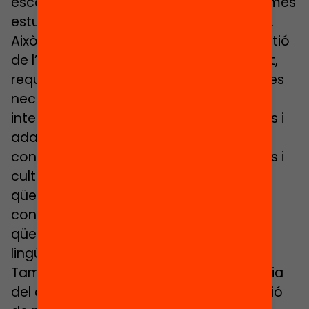
escolar i, per tant, han d’atendre més i més
estudiants d’aquestes característiques.
Això, implica moltes dificultats en la gestió
de l’aula i dels aprenentatges, i, per tant,
requereixen més recursos per atendre les
necessitats diverses d’aquest alumnat,
intentar personalitzar els aprenentatges i
adaptar-los a les necessitats dels
contextos personals, socials, econòmics i
culturals d’aquests infants. Des de
qüestions del background familiar, dels
contextos familiars de l’alumnat, fins a
qüestions pràctiques com elements
lingüístics.
També hi intervé el factor de la influència
del capital cultural familiar en l’adquisició