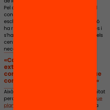
de la cohesió i la integració social.
Pel que fa al pressupost necessari, en el
context de la Covid-19 s’ha obert una
escletxa d’oportunitat perquè la situació
ha requerit la reorganització de recursos i
s’han incorporat nous recursos perquè els
centres puguin fer front a totes les
necessitats emergents que han sortit.
«Cal que els recursos
extraordinaris per la Covid es
consolidin com una partida que
compensi l’infrafinançament.»
Això ha suposat una escletxa d’oportunitat
perquè
amb La fórmula de l’equitat el que
plantegem és
que podríem començar a