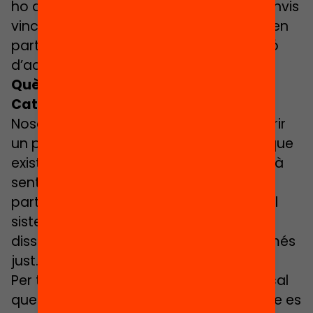
ho deixem a expenses de constants canvis
vinculats al color dels governs de torn, en
part estem limitant la capacitat d’acció
d’aquest instrument.
Què cal fer perquè s’apliqui a
Catalunya?
Nosaltres hem fet una proposta per obrir
un primer debat i posar sobre la taula que
existeix un instrument polític que no està
sent utilitzat. Això és un primer punt de
partida, posar de relleu que eines que el
sistema educatiu pot articular per
dissenyar un sistema de finançament més
just.
Per tal que això es dugui a la pràctica, cal
que els actors educatius s’asseguin, que es