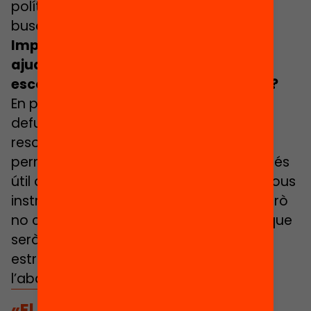
política i capacitat d’establir diàlegs i
buscar consensos.
Implementar la fórmula de l’equitat
ajudaria a combatre la segregació
escolar o l’abandonament prematur?
En política educativa hem d’intentar
defugir de solucions màgiques que
resolguin múltiples problemes. El FxF
permet obrir un conjunt de debats que és
útil que es tinguin i permet incorporar nous
instruments en la política educativa, però
no crec que haguem de donar per fet que
serà la solució màgica a problemes
estructurals com la segregació o
l’abandonament.
«El finançament per fórmula