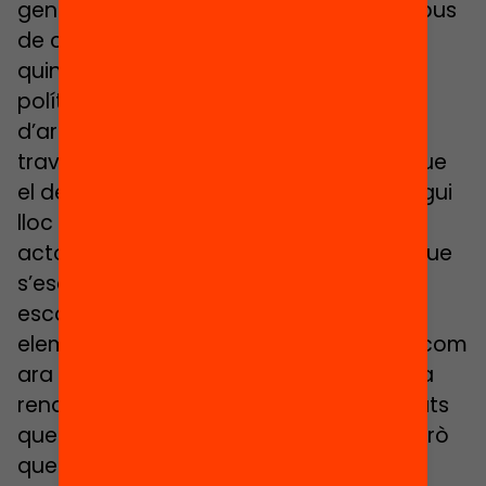
generin consensos al voltant de quin tipus
de components s’han de finançar i de
quina manera, i també que els actors
polítics prenguin la responsabilitat
d’articular aquesta proposta política a
través de mecanismes tangibles. Cal que
el debat que hem promogut també tingui
lloc entre els diferents actors, que els
actors educatius també intervinguin i que
s’escolti la veu de les necessitats de les
escoles i es posin sobre la taula els
elements que la fórmula no incorpora, com
ara el component de l’autonomia i de la
rendició de comptes. Tot això són debats
que la proposta del FxF permet tenir, però
que per obrir-se hi ha d’haver voluntat