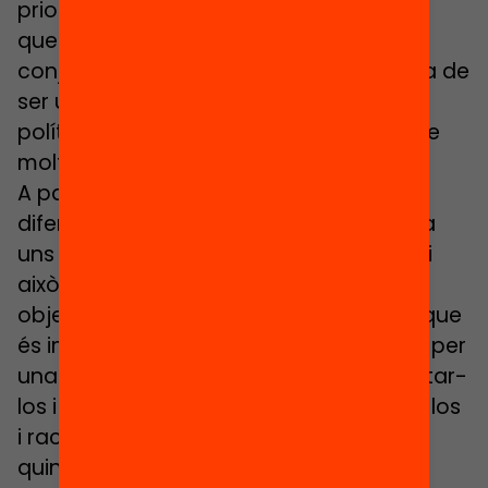
prioritats polítiques. Cal posar de relleu
que el FxF és una solució tècnica a un
conjunt de prioritats polítiques, no deixa de
ser una estratègia d’abordatge de la
política educativa, i pot expressar-se de
moltes maneres.
A partir d’aquí, és cert que governs de
diferents colors poden donar més pes a
uns o altres components de la fórmula i
això pot fer dirigir la fórmula cap a
objectius estratègics diferents. Però el que
és important és que la fórmula permet, per
una banda, obrir debats polítics, explicitar-
los i fer-los transparents, sistematitzar-los
i racionalitzar-los. Posar sobre la taula
quines són les prioritats i quines són les