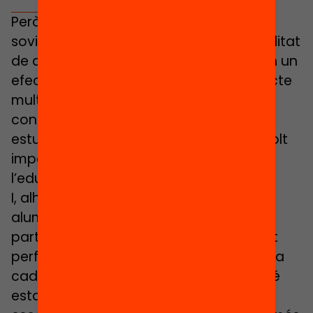
Però, a més, sabem per la recerca que
sovint quan les condicions de vulnerabilitat
de diversos alumnes s’ajunten no tenen un
efecte sumatori, sinó que tenen un efecte
multiplicador. És a dir, que ajuntar
condicions de vulnerabilitat situa els
estudiants en posicions de dificultat molt
importants en termes del que és
l’educabilitat d’aquests infants.
I, alhora, els centres que tenen més
alumnat vulnerable, a més de tenir la
particularitat que han d’atendre aquest
perfil d’estudiants, veiem que de manera
cada vegada més generalitzada també
estan en dinàmiques de segregació