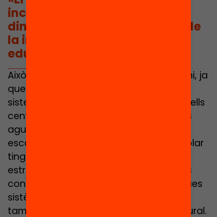
incorpora un instrument més
dintre la nostra caixa d’eines de
la intervenció de les polítiques
educatives.»
Això no vol dir que no pugui contribuir-hi, ja
que distribuir millor els recursos en el
sistema educatiu pot ajudar a que aquells
centres que tenen problemàtiques més
agudes en termes d’abandonament
escolar prematur o de segregació escolar
tinguin més recursos per desenvolupar
estratègies més adequades en els seus
contextos. Però aquestes problemàtiques
sistèmiques i estructurals necessiten
també un abordatge sistèmic i estructural.