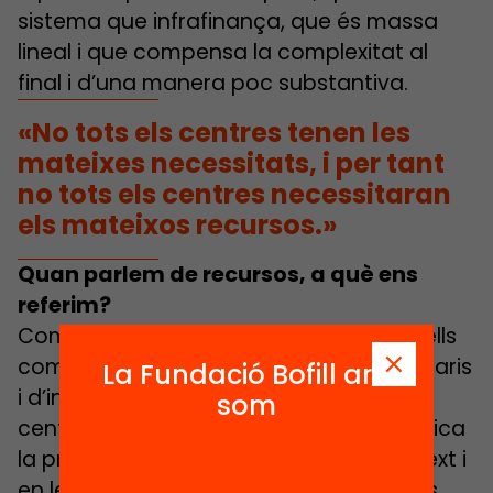
sistema que infrafinança, que és massa
lineal i que compensa la complexitat al
final i d’una manera poc substantiva.
«No tots els centres tenen les
mateixes necessitats, i per tant
no tots els centres necessitaran
els mateixos recursos.»
Quan parlem de recursos, a què ens
referim?
Com a recursos contemplem tots aquells
components materials, humans, monetaris
La Fundació Bofill ara
i d’infraestructura que permetran als
som
centres cobrir les necessitats que significa
la provisió de l’educació en el seu context i
en les seves necessitats. Parlem de més