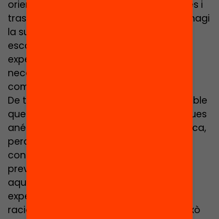
orientacions polítiques, sistematitzar-les i
traslladar-les a un pla racional i que hi hagi
la suficient transparència perquè les
escoles puguin anticipar i tinguin unes
expectatives clares sobre quin tipus de
necessitats podran cobrir en funció de
com la fórmula estigui definida.
De totes maneres, tampoc seria desitjable
que un model d’aquestes característiques
anés variant molt per l’alternança política,
perquè aleshores no permetria una
consolidació d’un sistema d’assignació
previsible. Un dels punts forts que té
aquest model és que genera unes
expectatives clares, transparents i
racionals que permet previsibilitat. Si això