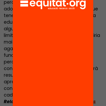
perquè són els primers països que van
adoptar-lo i, per tant, els dos models que
tenen més trajectòria. Com tota política
educativa, han demostrat ser útils per
alguns aspectes i han demostrat tenir
limitacions per altres qüestions. Jo no diria
mai que en política educativa podem
agafar referents en abstracte i dir si
funciona al complet o no, bàsicament
perquè la translació de models en
contextos diferents sempre ens generarà
resultats no esperats. El que podem és
aprendre què ha funcionat en quins
contextos i què en podem aprendre de
cadascun d’ells.
Relacionat:
Llegeix l’article
Experiències