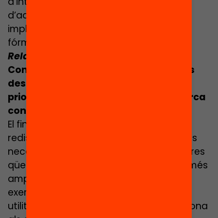
d’integració social. Això en el supòsit
d’aquests 1.500 € més per alumne que
implica l’escenari més possibilista de la
fórmula de l’equitat.
Relacionat:
Descarrega
l’informe breu
Com s’assegurarà que els recursos es
destinen a cobrir les necessitats
prioritàries i a actuacions que la recerca
constata que tenen més impacte?
El finançament per fórmula assigna i
redistribueix els recursos en funció de les
necessitats. Però la fórmula no resol altres
qüestions que formen part d’un àmbit més
ampli de la política educativa, per
exemple com aquests recursos són
utilitzats, quin marge d’autonomia es dona