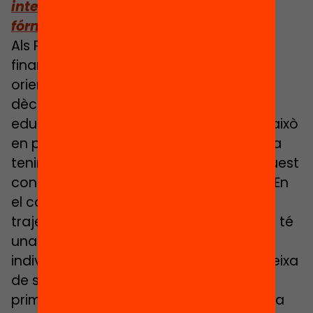
internacionals de finançament per
fórmula
Als Països Baixos, per exemple, el
finançament per fórmula va estar molt
orientat, especialment en les primeres
dècades, a compensar les desigualtats
educatives en els centres educatius. D’això
en podem aprendre la capacitat que va
tenir el finançament per fórmula en aquest
context per redistribuir el finançament. En
el cas del Regne Unit ha tingut una
trajectòria més erràtica, i en l’actualitat té
una lògica més focalitzada a nivell
individual i no tant de centre. Però no deixa
de ser un referent perquè va ser dels
primers països que el va adoptar, i ho ha