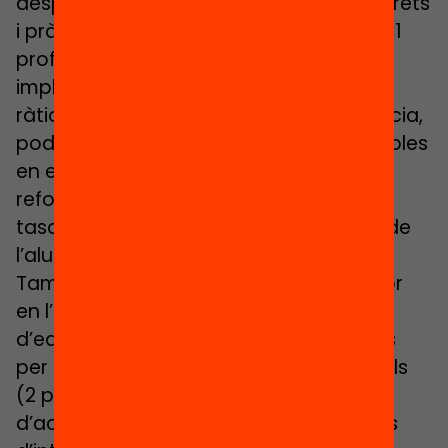
desplegar un conjunt de recursos concrets
i pràctics com per exemple augmentar 1
professor per cada dues classes. Això
implica tenir més capacitat per reduir
ràtios, establir dinàmiques de codocència,
poder desenvolupar agrupaments flexibles
en els grups que tinguin necessitats o
reforçar els equips d’orientació en les
tasques de tutorització, de seguiment de
l’alumnat, etc.
També podrien augmentar un professor
en l’aula d’acollida, o els especialistes
d’educació inclusiva o tenir els recursos
per incorporar fins a 8 educadors socials
(2 per cada curs) o altres figures
d’acompanyament com són els tècnics