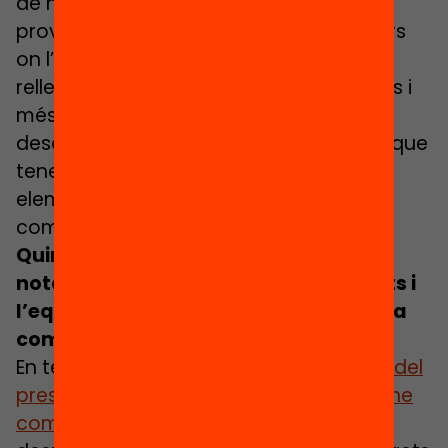
de nous coneixements. Els alumnes que
provenen de contextos socials i familiars
on l’educació té una importància i una
rellevància en la llar, tenen més facilitats i
més avantatges per adquirir i seguir
desenvolupant tots els aprenentatges que
tenen lloc a les aules. Tots aquests
elements fan que els centres de major
complexitat necessitin més suport.
Quin seria el principal impacte que
notarien en el seu dia a dia els docents i
l’equip directiu d’un centre de màxima
complexitat?
En termes numèrics, amb
un increment del
pressupost d’uns 1.500 € més per alumne
com el que proposem
, un centre pot