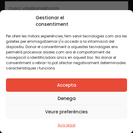
Gestionar el
Nom
*
consentiment
Per oferir les millors experiències, fem servir tecnologies com ara les
galetes per emmagatzemar i/o accedir a la informació del
dispositiu. Donar el consentiment a aquestes tecnologies ens
permetrà processar dades com ara el comportament de
navegació o identificadors únics en aquest lloc. No donar el
Seccions
consentiment o retirar-lo pot afectar negativament determinades
característiques i funcions.
Inici
Notícies
Accepta
Fundació
FAQS
Actes
Hub Social
Denega
Projectes
Contacte
Veure preferències
Publicacions i vídeos
Avís legal
Blog