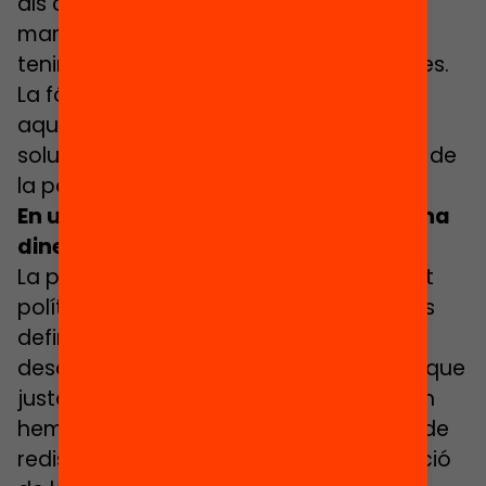
als centres i com en funció d’aquest
marge d’autonomia els centres han de
tenir dinàmiques de rendició de comptes.
La fórmula ens obliga a obrir i afrontar
aquests debats, però no incorpora les
solucions, ja que corresponen a l’àmbit de
la política.
En un moment de crisi econòmica, hi ha
diners per això? És prioritari?
La prioritat és una qüestió eminentment
política i dependrà dels decisors polítics
definir quines són les prioritats. Per
descomptat, el nostre punt de vista és que
justament en situacions de crisi és quan
hem de prioritzar més els mecanismes de
redistribució, suport a l’equitat i promoció