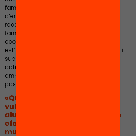
familiar o d’activitats extraescolars o
d’enriquiment educatiu. La
recerca demostra bastament que les
famílies amb més recursos
econòmics ofereixen als seus fills uns
estímuls cognitius, un acompanyament i
suport als aprenentatges i un accés a
activitats extraescolars que les famílies
amb menys recursos tenen menys
possibilitats d’oferir.
«Quan les condicions de
vulnerabilitat de diversos
alumnes s’ajunten no tenen un
efecte sumatori, sinó
multiplicador.»