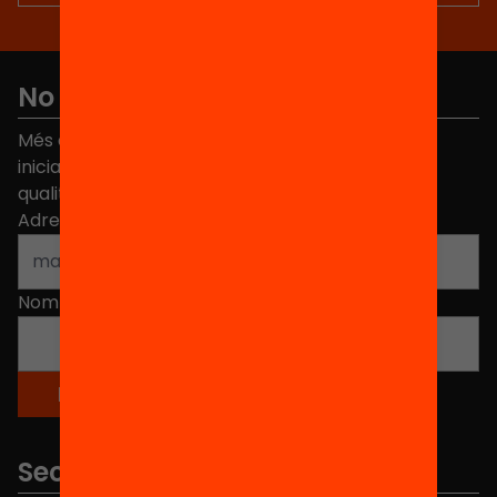
No et perdis res
Més de 40.000 persones ja han triat Equitat. Rep
iniciatives, propostes i projectes per millorar la
qualitat de l'educació a Catalunya.
Adreça electrònica
*
Nom
*
Seccions