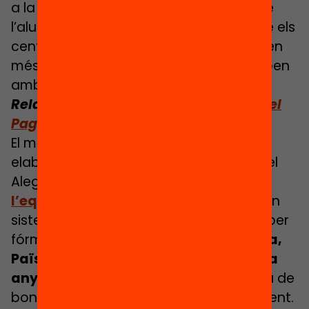
a la vulnerabilitat social i acadèmica de
l’alumnat del centre i reconeix el fet que els
centres de major complexitat necessiten
més recursos que la resta i dels que reben
amb el sistema de finançament actual.
Relacionat:
Llegeix
l’entrevista a Marcel
Pagès
, coautor de la proposta
El model de finançament proposat,
elaborat per Marcel Pagès i Miquel Àngel
Alegre en
l’informe La fórmula de
l’equitat
, és l’aplicació a Catalunya d’un
sistema conegut com a “finançament per
fórmula”.
Països com Finlàndia, Suècia,
Països Baixos, Regne Unit o Canadà fa
anys que l’apliquen
, i és sinònim d’eina de
bon govern, transparència i gestió eficient.