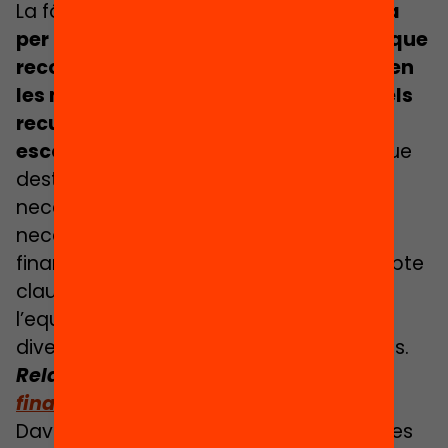
La fórmula de l’equitat és
una proposta
per a un nou sistema de repartiment que
reconegui que no tots els centres tenen
les mateixes necessitats i que ajusti els
recursos a la complexitat de cada
escola o institut.
És a dir, un sistema que
destini més a aquells centres que
necessiten més. Així, plantegem una
necessària reformulació del sistema de
finançament que doni resposta a un repte
clau per al sistema educatiu: millorar
l’equitat del sistema en funció de la
diversitat de les necessitats dels centres.
Relacionat:
Llegeix l’article
FAQS: El
finançament per fórmula, explicat
Davant el previsible empitjorament de les