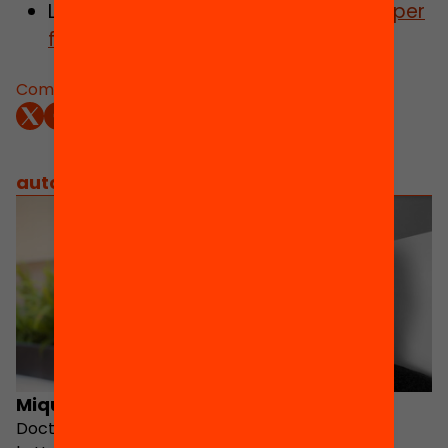
Llegeix l’article
FAQS: El finançament per
fórmula, explicat
Comparteix:
autors
/
equip implicat
Miquel Àngel Alegre
Marcel Pagès
Doctor en Sociologia per