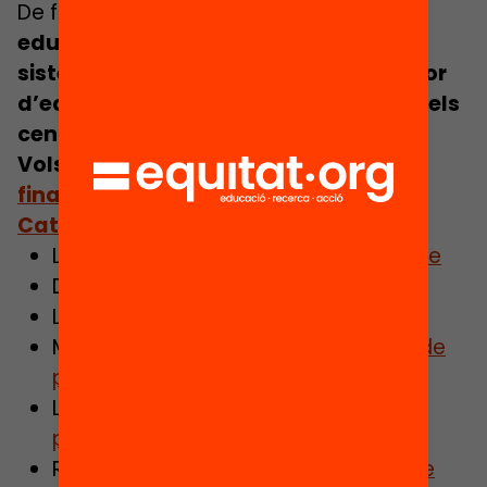
De fet,
la gran majoria de sistemes
educatius de l’OCDE disposen d’un
sistema de FxF on s’inclou algun factor
d’equitat per sobredotar de recursos els
centres més desafavorits.
Vols saber més sobre la proposta de
finançament per fórmula per a
Catalunya
?
Llegeix
la versió resumida de l’informe
Descarrega
l’informe complet
Llegeix
l’entrevista a Marcel Pagès
Mira
el vídeo de la roda de premsa de
presentació
Llegeix
la nota de premsa de la
presentació de la proposta
Recupera
la presentació de l’informe