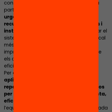
condicions econòmiques i socials d’una
part de la població ja desavantatjada,
urgeix una distribució més justa dels
recursos que prioritzi aquelles escoles i
instituts on més falta facin.
Per millorar el
sistema educatiu i fer-lo més equitatiu cal
més finançament, però també és
imprescindible repartir els recursos entre
els centres d’una manera més justa,
eficient i transparent.
Per això,
la Fundació Bofill proposem
aplicar una nova fórmula de
repartiment que distribueix els recursos
per als centres d’una manera més justa,
eficient i transparent.
La ‘fórmula de
l’equitat’ dóna una importància destacada