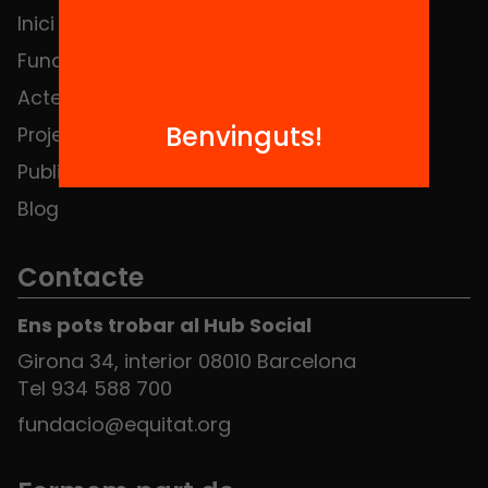
Inici
Notícies
Fundació
FAQS
Actes
Hub Social
Benvinguts!
Projectes
Contacte
Publicacions i vídeos
Blog
Contacte
Ens pots trobar al Hub Social
Girona 34, interior 08010 Barcelona
Tel 934 588 700
fundacio@equitat.org