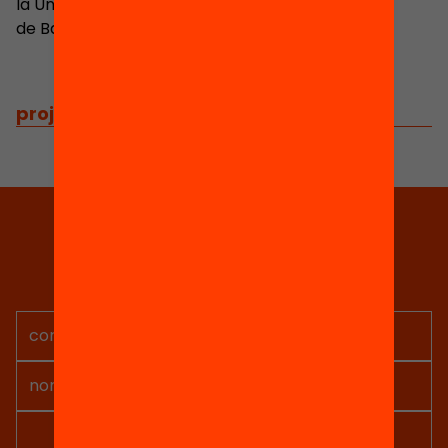
la Universitat Autònoma
de Barcelona
projectes relacionats
Tria equitat
Rep continguts, iniciatives i
projectes per implicar-te.