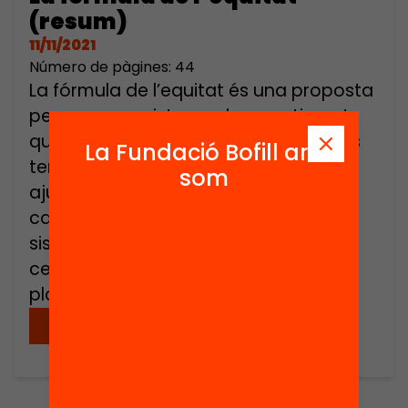
(resum)
11/11/2021
Número de pàgines: 44
La fórmula de l’equitat és una proposta
per a un nou sistema de repartiment
que reconegui que no tots els centres
La Fundació Bofill ara
tenen les mateixes necessitats i que
som
ajusti els recursos a la complexitat de
cada escola o institut. És a dir, un
sistema que destini més a aquells
centres que necessiten més. Així,
plantegem una […]
Descarregar