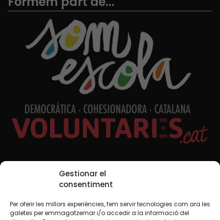
Formem part de...
Xarxes Socials
Gestionar el
consentiment
Per oferir les millors experiències, fem servir tecnologies com ara les
TWT
YTB
IG
FB
IN
galetes per emmagatzemar i/o accedir a la informació del