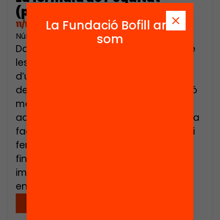
(presentació)
La Fundació Bofill ara
11/11/2021
Número de pàgines: 18
som
Davant el previsible empitjorament de
les condicions econòmiques i socials
d’una part de la població ja
desavantatjada, urgeix una distribució
més justa dels recursos que prioritzi
aquelles escoles i instituts on més falta
facin. Per millorar el sistema educatiu i
fer-lo més equitatiu cal més
finançament, però també és
imprescindible repartir els recursos
entre els […]
Descarregar