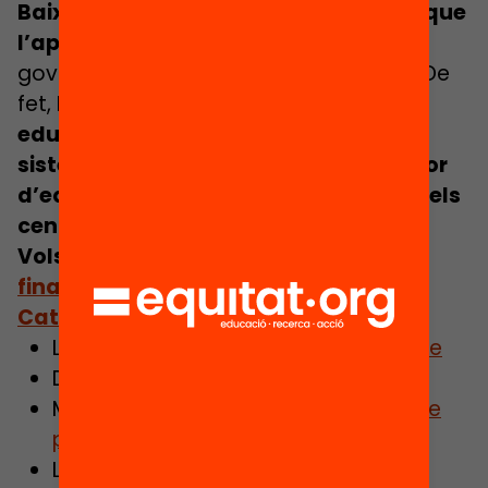
Baixos, Regne Unit o Canadà fa anys que
l’apliquen
, i és sinònim d’eina de bon
govern, transparència i gestió eficient. De
fet,
la gran majoria de sistemes
educatius de l’OCDE disposen d’un
sistema de FxF on s’inclou algun factor
d’equitat per sobredotar de recursos els
centres més desafavorits.
Vols saber més sobre la proposta de
finançament per fórmula per a
Catalunya
?
Llegeix
la versió resumida de l’informe
Descarrega
la nota de premsa
Mira
el vídeo de la roda de premsa de
presentació
Llegeix la notícia
La Fundació Bofill