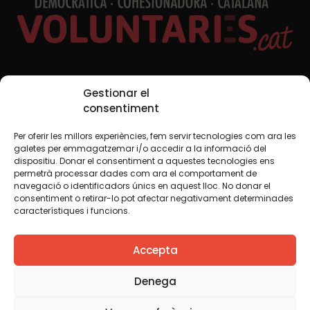
Xarxes Socials
Gestionar el
consentiment
Per oferir les millors experiències, fem servir tecnologies com ara les
TWT
YTB
IG
FB
IN
galetes per emmagatzemar i/o accedir a la informació del
dispositiu. Donar el consentiment a aquestes tecnologies ens
permetrà processar dades com ara el comportament de
navegació o identificadors únics en aquest lloc. No donar el
consentiment o retirar-lo pot afectar negativament determinades
Avís legal
Política de cookies
característiques i funcions.
Creiem que el coneixement s’ha de compartir. Per això
Accepta
fem servir una llicència Creative Commons, llevat que en
algun material indiquem el contrari. Us animem a copiar,
redistribuir, remesclar o transformar i crear els continguts
Denega
propis d’aquest web, per a qualsevol finalitat, inclosa la
comercial. Només us demanem que reconegueu