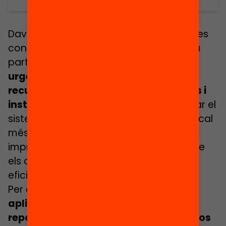
Davant el previsible empitjorament de les
condicions econòmiques i socials d’una
part de la població ja desavantatjada,
urgeix una distribució més justa dels
recursos que prioritzi aquelles escoles i
instituts on més falta facin.
Per millorar el
sistema educatiu i fer-lo més equitatiu cal
més finançament, però també és
imprescindible repartir els recursos entre
els centres d’una manera més justa,
eficient i transparent.
Per això,
la Fundació Bofill proposem
aplicar una nova fórmula de
repartiment que distribueix els recursos