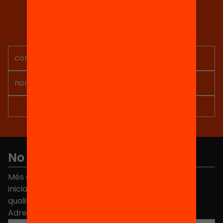
Tria equitat
Rep continguts, iniciatives i
projectes per implicar-te.
No et perdis res
Més de 40.000 persones ja han triat Equitat. Rep
iniciatives, propostes i projectes per millorar la
qualitat de l'educació a Catalunya.
Adreça electrònica
*