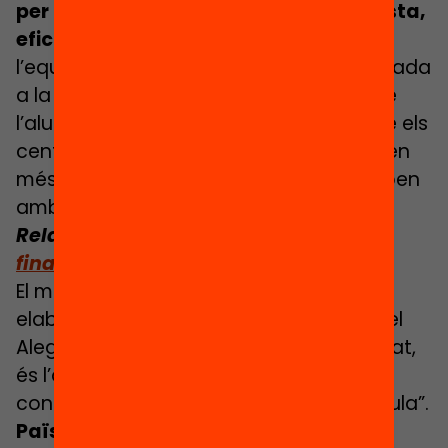
per als centres d’una manera més justa,
eficient i transparent.
La ‘fórmula de
l’equitat’ dóna una importància destacada
a la vulnerabilitat social i acadèmica de
l’alumnat del centre i reconeix el fet que els
centres de major complexitat necessiten
més recursos que la resta i dels que reben
amb el sistema de finançament actual.
Relacionat:
Llegeix l’article
FAQS: El
finançament per fórmula, explicat
El model de finançament proposat,
elaborat per Marcel Pagès i Miquel Àngel
Alegre en l’informe La fórmula de l’equitat,
és l’aplicació a Catalunya d’un sistema
conegut com a “finançament per fórmula”.
Països com Finlàndia, Suècia, Països