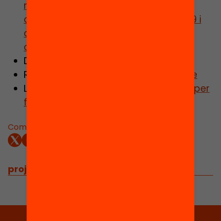
reclama consolidar els 570 milions
d’euros extraordinaris de la Covid-19 i
que es destinin als centres més
complexos
Descarrega
l’informe complet
Recupera
la presentació de l’informe
Llegeix l’article
FAQS: El finançament per
fórmula, explicat
Comparteix:
projectes relacionats