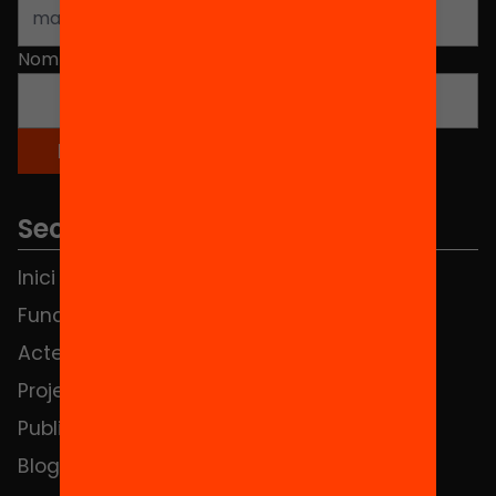
Nom
*
Seccions
Inici
Notícies
Fundació
FAQS
Actes
Hub Social
Projectes
Contacte
Publicacions i vídeos
Blog