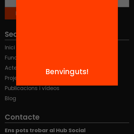
Seccions
Inici
Notícies
Fundació
FAQS
Actes
Hub Social
Benvinguts!
Projectes
Contacte
Publicacions i vídeos
Blog
Contacte
Ens pots trobar al Hub Social