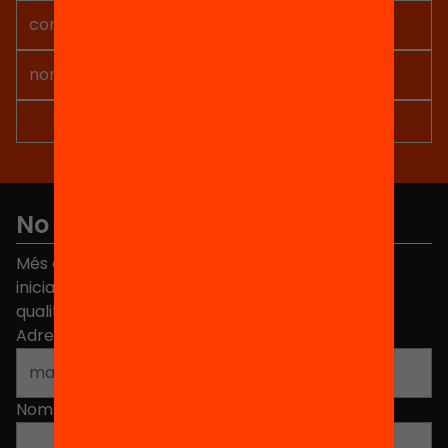
No et perdis res
Més de 40.000 persones ja han triat Equitat. Rep
iniciatives, propostes i projectes per millorar la
qualitat de l'educació a Catalunya.
Adreça electrònica
*
Nom
*