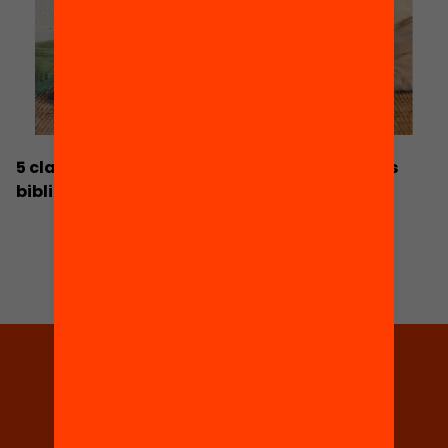
5 claus per impulsar un estiu lector des de les
biblioteques
Tria equitat
Rep continguts, iniciatives i
projectes per implicar-te.