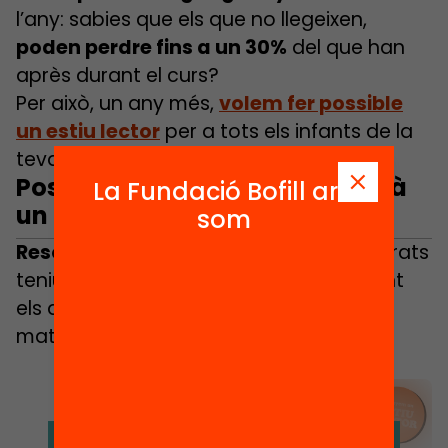
l’any: sabies que els que no llegeixen,
poden perdre fins a un 30%
del que han
après durant el curs?
Per això, un any més,
volem fer possible
un estiu lector
per a tots els infants de la
teva mà.
Posa’t a prova: El teu estiu, serà
La Fundació Bofill ara
un estiu lector en família?
som
Resol el Quizz
per saber com d’incorporats
teniu els hàbits de lectura a casa durant
els dies d’estiu, i t’acompanyarem amb
materials per continuar millorant!