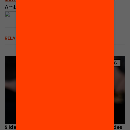
Amb el suport de:
RELACIONATS
BLOG
5 idees per alimentar la comprensió lectora des