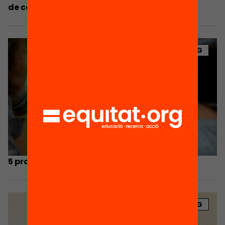
de casa
BLOG
5 propostes per a engegar un estiu lector
BLOG