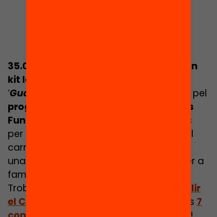
35.000 infants de Catalunya rebran un
kit lector
en el marc de la campanya
‘
Guanyem un estiu lector
‘, promoguda pel
programa Lexcit d’Equitat.org (abans
Fundació Bofill).
Es tracta de materials
per facilitar i fomentar la lectura, com el
carnet de viatge lector per als infants, i
una guia amb consells i orientacions per a
famílies.
Troba els
punts de distribució on recollir
el Carnet de viatge lector
i no et perdis
7
consells per un estiu lector en família
!