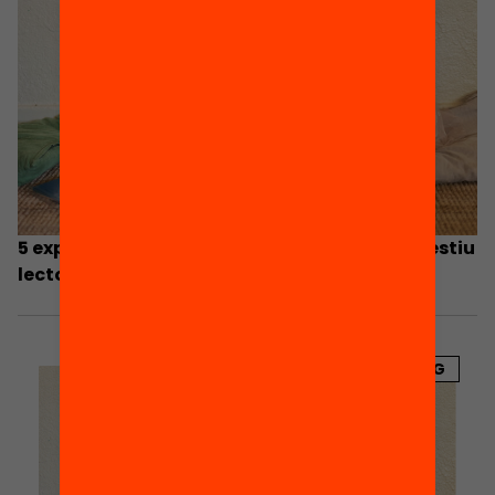
5 experiències inspiradores per preparar un estiu
lector
BLOG