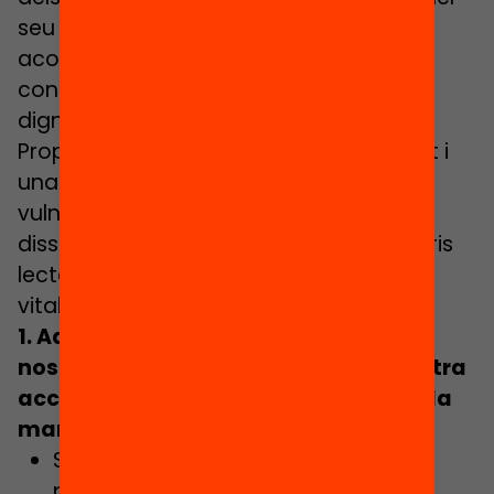
seu propi procés vital i nosaltres els
acompanyem, des de la lectura per
construir col·lectivament un món més
digne per a tothom.
Proposem, doncs, un treball més acurat i
una mirada profunda d’aquesta
vulnerabilitat social que possibiliti
dissenyar i disposar de diferents itineraris
lectors adaptats a cada circumstància
vital, a cada grup, a cada intervenció:
1. Adaptar els espais interiors de les
nostres biblioteques i estendre la nostra
acció per apropar-nos als infants de la
manera més pautada i adient
:
Seguint aquest fil i sempre que sigui
possible, intentaríem crear racons i