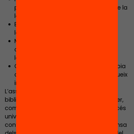
privilegi –com deia Gianni Rodari-, de la
lectura.
Enfortir el procés de competència
lectora.
Motivar l’expressió lliure, crítica i
compartida d’aquesta experiència
lectora.
Crear consciència d’una entitat pròpia
d’infant o adolescent que es construeix
interiorment i en societat.
L’assoliment d’aquests objectius, les
biblioteques públiques els hauríem de fer,
com sempre, partint dels principis d’accés
universal, dignitat, respecte, diàleg i
convivència; de justícia social i de defensa
dels nostres infants. Ells són subjectes del