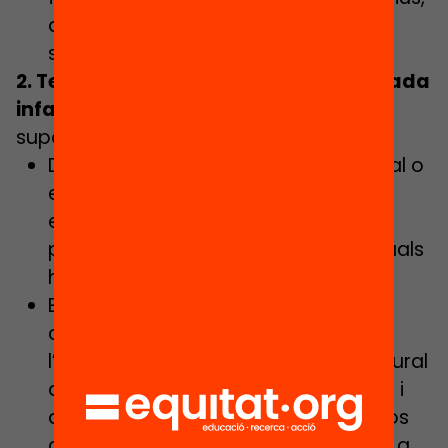
d’esport, d’acollida i suport i de
socialització comuns.
2. Tenir cura del vincle afectiu entre cada
infant i la seva biblioteca
. Això ens
suposaria:
Dissenyar una nova acollida personal o
en petits grups més definida, més
enriquidora i propera, on cada nom
propi té vital importància i on els rituals
hi haurien de ser presents.
Elaborar propostes estimulants i
continuades al voltant de la lectura,
l’aprenentatge i la dinamització cultural
al llarg de tot l’estiu –si fos possible- i
del temps amb l’objectiu d’arrelar-los
de nou a la seva biblioteca pública i a