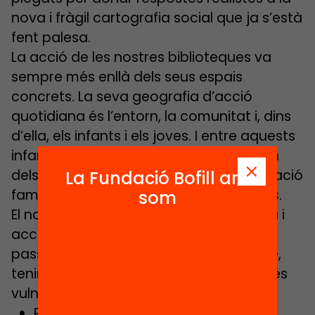
nova i fràgil cartografia social que ja s’està
fent palesa.
La acció de les nostres biblioteques va
sempre més enllà dels seus espais
concrets. La seva geografia d’acció
quotidiana és l’entorn, la comunitat i, dins
d’ella, els infants i els joves. I entre aquests
infants o joves, aquells que no disposen
dels mateixos mitjans ni la mateixa situació
La Fundació Bofill ara
familiar, social i d’habitatge que d’altres.
som
El nostre repte seria dotar-nos de força i
accions per mantenir una mirada de
passat recent, de present i de futur que,
tenint molt en compte els col·lectius més
vulnerables, permeti:
Relligar la universalitat del dret i el