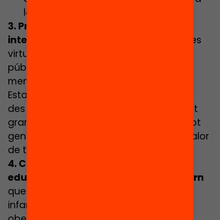
la seva comunitat.
3. Promoure parelles de lectura
intergeneracionals
a través de les eines
virtuals de què disposa la biblioteca
pública i les institucions que l’emparen,
mentre no puguin ser presencials.
Establir aquesta relació humanitzadora
des del present entre els infants i la gent
gran entorn la mentoria de la lectura pot
generar connexions poderoses i amb valor
de transformació social i personal.
4. Col·laborar amb la comunitat
educativa i amb les entitats de l’entorn
que desenvoluparan projectes amb
infants durant o després l’estiu: centres
oberts i d’acollida, casals, esplais, etc.