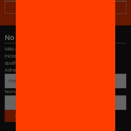
No et perdis res
Més de 40.000 persones ja han triat Equitat. Rep
iniciatives, propostes i projectes per millorar la
qualitat de l'educació a Catalunya.
Adreça electrònica
*
Nom
*