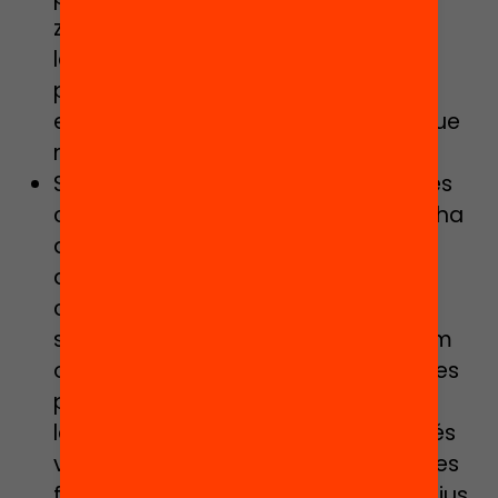
zones atractives on convidar a la
lectura. Àrees lliures o trobades
personalitzades amb propostes
engrescadores a partir dels llibres que
mobilitzin vivències integradores.
Sortir de les nostres fronteres físiques
cap a l’espai exterior perquè, com s’ha
dit anteriorment, la nostra acció és
d’entorn i la nostra biblioteca és la
ciutat, barri o poble al qual donem
servei. Per tant, ens caldrà veure com
organitzar petits o mitjans muntatges
per descentralitzar-nos i fer foment
lector allà on es trobin els infants més
vulnerables. A prop d’ells i de les seves
famílies o dels espais de joc, educatius,