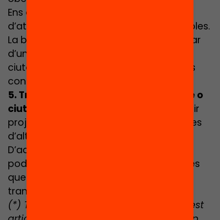
Ens caldrà fer realitat que som xarxa
d’atenció i cura dels col·lectius vulnerables.
La biblioteca pública hauria de participar
d’un projecte global d’atenció a la
ciutadania, a partir d’iniciatives lectores
concretes.
5.
Transcendir el cercle de barri, poble o
ciutat
i atrevir-nos a crear i/o compartir
projectes lectors amb altres biblioteques
d’altres barris, pobles o ciutats.
D’aquesta cooperació més sistèmica
poden sortir altres realitats comunitàries
que ampliïn la reflexió, l’acció i la
transformació dels reptes a superar.
(*) Totes les propostes que inclou aquest
article caldrà valorar-les de nou un cop