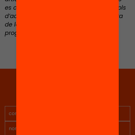
es coneguin les condicions i els protocols
d’acció que condicionaran la reobertura
de les biblioteques i la recuperació
progressiva de l’activitat comunitària.
Tria equitat
Rep continguts, iniciatives i
projectes per implicar-te.