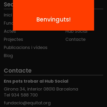
Seccions
Inici
Notícies
Benvinguts!
Fundació
FAQS
Actes
Hub Social
Projectes
Contacte
Publicacions i vídeos
Blog
Contacte
Ens pots trobar al Hub Social
Girona 34, interior 08010 Barcelona
Tel 934 588 700
fundacio@equitat.org