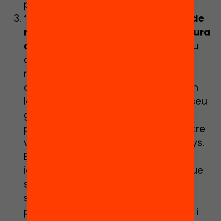
paraules i de les tradicions locals.
‘Coram Beanstalk’, un programa de
referents que acompanyen la lectura
de forma personalitzada.
L’objectiu
de
Coram Beanstalk
(Anglaterra) és
millorar les habilitats lectores dels
alumnes, augmentar la confiança en
les seves habilitats i incrementar el seu
gust per la lectura. Es tracta d’un
programa de tutories individuals entre
voluntaris i alumnes d’entre 3 i 13 anys.
Els mentors reben formació per
identificar quins són els reptes als que
s’enfronta cada infant i adaptar les
sessions a les seves necessitats. La
parella lectora llegeix, crea un vincle i