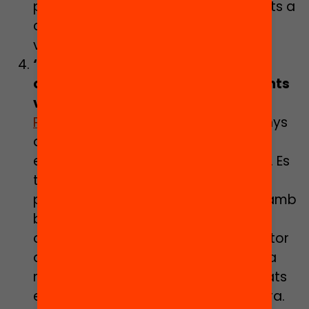
parla sobre llibres, animant als infants a
convertir-se en lectors per a tota la
vida.
‘Reading partners’ per afavorir les
oportunitats educatives dels infants
vulnerables.
El programa
Reading
Partners
(Estats Units) celebra 20 anys
de treball per eliminar les barreres
educacionals en barris desafavorits. Es
tracta d’una iniciativa per alumnes
procedents d’entorns vulnerables i amb
baixa competència lectora en que
cadascun dels voluntaris fa de mentor
d’un alumne de forma individual, una
metodologia amb excel·lents resultats
en la millora de la comprensió lectora.