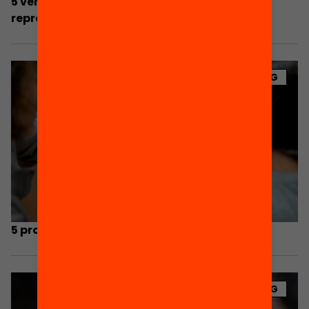
5 verbs per promoure la lectura quan es
reprengui l’escola
BLOG
5 propostes per a engegar un estiu lector
BLOG