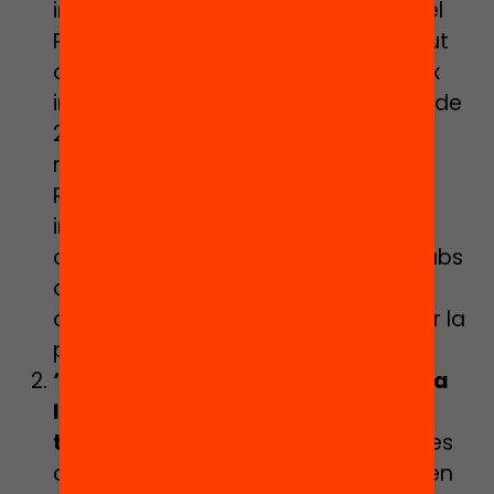
iniciativa extraescolar forma part del
Programa d’Acció Lectora de l’Institut
de Cultura de Barcelona i persegueix
incentivar plaer lector en els infants de
2n i 1r de primària. Coordinadors,
monitors i voluntaris de l’Associació
Rosa Sensat compaginen la lectura
individual amb les narracions
col·lectives, els conta contes i els clubs
de lectura, unes eines que han
aconseguit desenvolupar el gust per la
paraula escrita a 29 escoles.
‘Iaieries’, el programa que fomenta
les relacions intergeneracionals a
través de la paraula.
Les paraules es
combinen per construir idees, però en