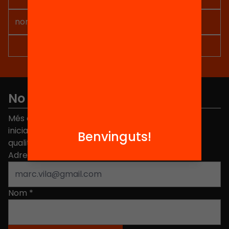
No et perdis res
Més de 40.000 persones ja han triat Equitat. Rep
iniciatives, propostes i projectes per millorar la
Benvinguts!
qualitat de l'educació a Catalunya.
Adreça electrònica
*
Nom
*