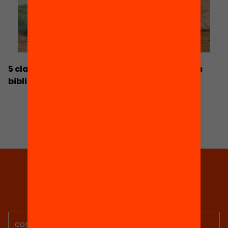
5 claus per impulsar un estiu lector des de les
biblioteques
Tria equitat
Rep continguts, iniciatives i
projectes per implicar-te.