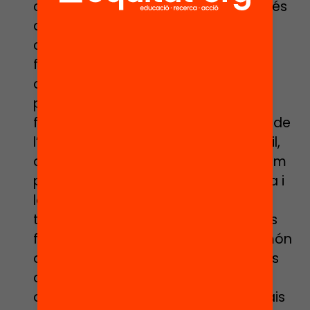
capacitat d’aprenentatge, i no només
de coneixements i sabers”, i la
comprensió lectora és una eina
fonamental per aconseguir aquest
objectiu. El projecte compta amb la
participació de l’equip de mestres,
famílies, monitors/es i professionals de
l’àmbit de la literatura infantil i juvenil,
que fan un assessorament sobre com
portar a terme una bona tria literària i
la dinamització lectora. Realitzen
també xerrades i laboratoris amb les
famílies, exposicions vinculades al món
dels llibres i una diagnosi, entre altres
actuacions. A més, van organitzar
activitats com “La recerca dels espais