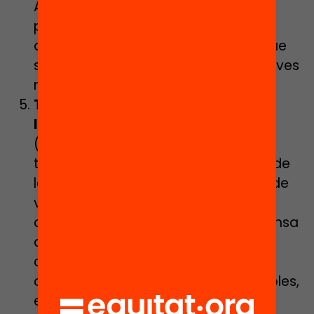
Abans que l’alumne ingressi al
programa, se li fa una avaluació per
decidir quins dels tres programes que
s’ofereixen encaixa millor amb les seves
necessitats.
Teixir vincles amb la comunitat a
l’escola Dovella
:
L’escola Dovella
(Catalunya) va iniciar una
transformació col·lectiva al voltant de
les formes d’ensenyar, d’aprendre i de
viure la lectura per part de tota la
comunitat educativa. El centre defensa
que “s’ha de formar als futurs
ciutadans i ciutadanes perquè es
converteixin en aprenents més flexibles,
eficaços i autònoms, dotant-los de