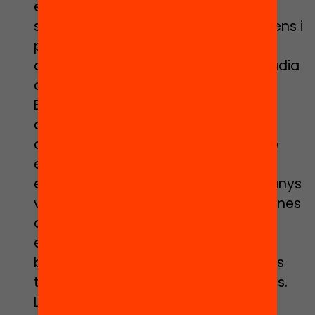
el cas de
Iaieires
(València) també
serveixen per formar vincles entre nens i
persones grans. Aquest programa
organitzat per l’Ajuntament de l’Alcúdia
amb la col·laboració de la Fundació
Bromera es basa en l’intercanvi
d’experiències entre els infants
assistents i els adults narradors, que
expliquen rondalles, anècdotes,
embarbussaments, jocs, dites i refranys
vinculats al calendari festiu. Els alumnes
de primer de primària de totes les
escoles del municipi acudeixen a la
biblioteca per participar en aquestes
trobades lectores intergeneracionals.
L’objectiu? Potenciar el valor de les