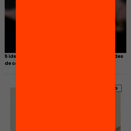
5 idees per alimentar la comprensió lectora des
de casa
BLOG