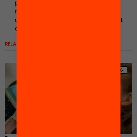
perduts” on amb mapes, càmeres,
retoladors i molta imaginació els
alumnes van poder viure un moment
de lectura íntim o en companyia.
RELACIONATS
BLOG