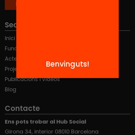
Seccions
Inici
Notícies
Fundació
FAQS
Actes
Hub Social
Benvinguts!
Projectes
Contacte
Publicacions i vídeos
Blog
Contacte
Ens pots trobar al Hub Social
Girona 34, interior 08010 Barcelona