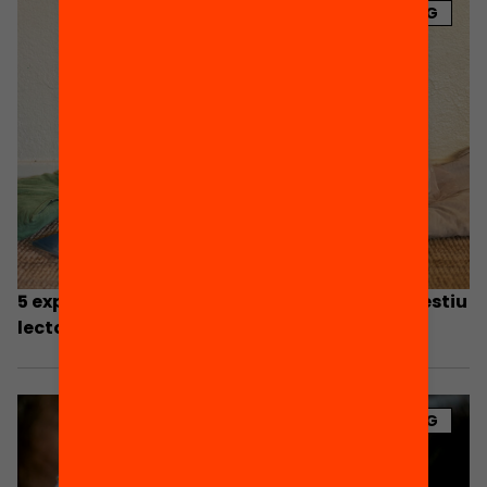
BLOG
5 experiències inspiradores per preparar un estiu
lector
BLOG