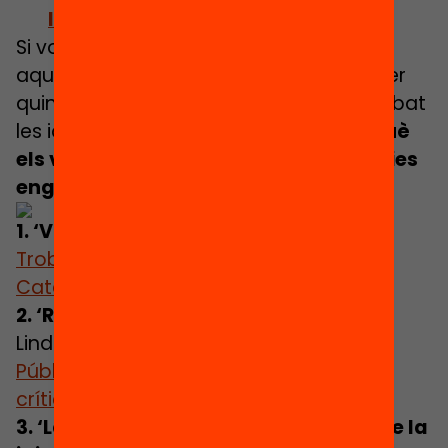
les famílies
Si voleu començar a posar en pràctica
aquestes estratègies, però no sabeu per
quins llibres començar, o se us han acabat
les idees, us portem
vuit opcions perquè
els vostres infants gaudeixin d’històries
engrescadores
!
1. ‘Vull el meu barret’
, de Jon Klassen.
Troba’l a les Biblioteques Públiques de
Catalunya
i
consulta’n la crítica
.
2. ‘Ronia: la filla del bandoler’,
d’Astrid
Lindgren.
Troba’l a les Biblioteques
Públiques de Catalunya
i
consulta’n la
crítica
.
3. ‘La meravellosa i horripilant casa de la