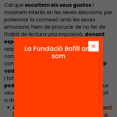
Cal que
escoltem els seus gustos
i
mostrem interès en les seves eleccions, per
potenciar la connexió amb les seves
emocions; hem de procurar de no fer de
l’hàbit de lectura una imposició,
donant
espais perquè llegeixin al seu ritme
i
La Fundació Bofill ara
respectant el seu procés; si volem
som
consolidar l’hàbit lector, hem de ser
constants,
dedicant una estona a llegir
cada dia
…
I tot això sense oblidar que
nosaltres
podem ser un model
: si els vostres fills us
veuen llegir, podran veure que és un hàbit
a desenvolupar!
Article relacionat:
L’acompanyament
lector durant l’estiu: 9 consells per a