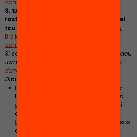
consulta’n la crítica
.
8. ‘Dracs fades i gegants: segueix el
rastre de les criatures fantàstiques del
teu entorn,
d’Oriol Canosa.
Troba’l a les
Biblioteques Públiques de Catalunya
i
consulta’n la crítica
.
Si sou de la província de Barcelona, podeu
també buscar els títols al
catàleg de la
Xarxa de Biblioteques Municipals
de la
Diputació de Barcelona.
Pots aconseguir el
Carnet de viatge
lector per als teus fills/es
en un dels
punts de distribució d’aquest mapa
i
consultar el
recull d’activitats de
biblioteques i entitats
durant els mesos
d’estiu.