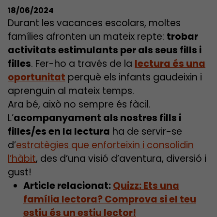
18/06/2024
Durant les vacances escolars, moltes
famílies afronten un mateix repte:
trobar
activitats estimulants per als seus fills i
filles
. Fer-ho a través de la
lectura és una
oportunitat
perquè els infants gaudeixin i
aprenguin al mateix temps.
Ara bé, això no sempre és fàcil.
L’
acompanyament als nostres fills i
filles/es en la lectura
ha de servir-se
d’
estratègies que enforteixin i consolidin
l’hàbit
, des d’una visió d’aventura, diversió i
gust!
Article relacionat:
Quizz: Ets una
família lectora? Comprova si el teu
estiu és un estiu lector!