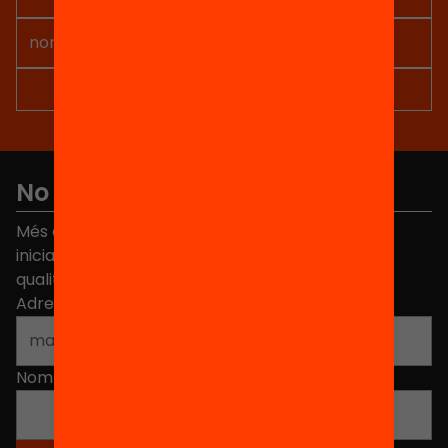
No et perdis res
Més de 40.000 persones ja han triat Equitat. Rep
iniciatives, propostes i projectes per millorar la
qualitat de l'educació a Catalunya.
Adreça electrònica
*
Nom
*