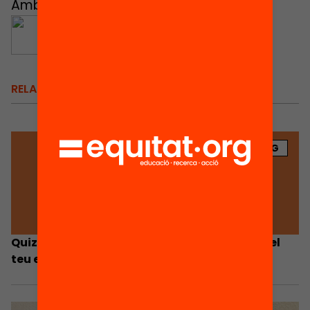
Amb el suport de:
RELACIONATS
BLOG
Quizz: Ets una família lectora? Comprova si el
teu estiu és un estiu lector!