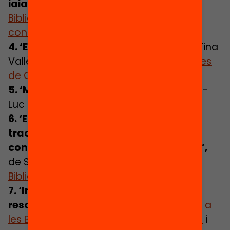
iaia’
, de Meritxell Martí.
Troba’l a les
Biblioteques Públiques de Catalunya
i
consulta’n la crítica
.
4. ‘Els pòstits del senyor Nohisoc’
, de Tina
Vallès.
Troba’l a les Biblioteques Públiques
de Catalunya
i
consulta’n la crítica
.
5. ‘MissCat: el cas del canari’
, de Jean-
Luc Fromental.
6. ‘El llibre de David Colom sobre com
tractar amb els gats malvats i
conservar (gariebé) totes les plo
mes’,
de Swapna Haddow.
Troba’l a les
Biblioteques Públiques de Catalunya
.
7. ‘Investigomania: 16 enigmes per
resoldre’,
de Valérie Sansonnet.
Troba’l a
les Biblioteques Públiques de Catalunya
i