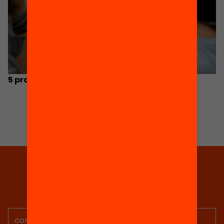
5 propostes per a engegar un estiu lector
Tria equitat
Rep continguts, iniciatives i
projectes per implicar-te.