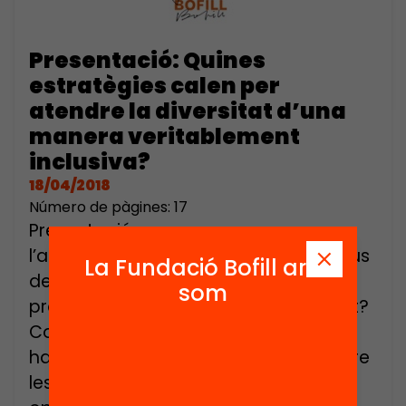
Presentació: Quines
estratègies calen per
atendre la diversitat d’una
manera veritablement
inclusiva?
18/04/2018
Número de pàgines: 17
Presentació que acompanya
l’acte: L’escola no és per a tu Quin tipus
La Fundació Bofill ara
de solucions aportem als centres i al
som
professorat per gestionar la diversitat?
Com eradicar unes practiques tan
habituals i amb efectes nefastos sobre
les expectatives dels docents i les