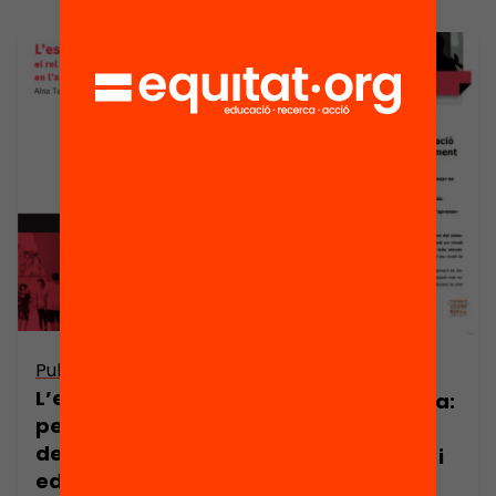
Publicació
Publicació
L’escola no és
Nota de premsa:
per a tu: el rol
Les pràctiques
dels centres
organitzatives i
educatius en
de