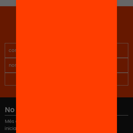
Tria equitat
Rep continguts, iniciatives i
projectes per implicar-te.
No et perdis res
Més de 40.000 persones ja han triat Equitat. Rep
iniciatives, propostes i projectes per millorar la