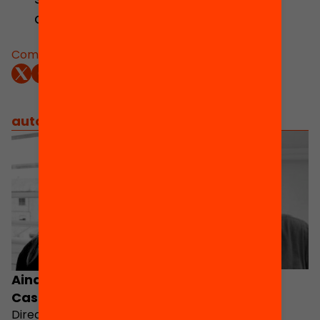
aprenentatges de tot l’alumnat?
Comparteix:
autors
/
equip implicat
Ramon Grau
Aina Tarabini-
Castellani
Directora de l'Anuari