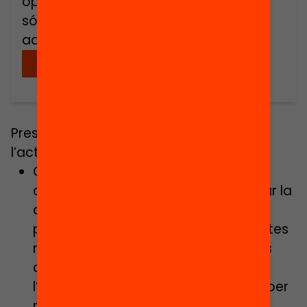
oportunitats d’èxit de l’alumnat com
són les agrupacions per nivell i les
adaptacions […]
Descarregar
Presentació que acompanya
l’acte:
L’escola no és per a tu
Quin tipus de solucions aportem als
centres i al professorat per gestionar la
diversitat? Com eradicar unes
practiques tan habituals i amb efectes
nefastos sobre les expectatives dels
docents i les oportunitats d’èxit de
l’alumnat com són les agrupacions per
nivell i les adaptacions curriculars?