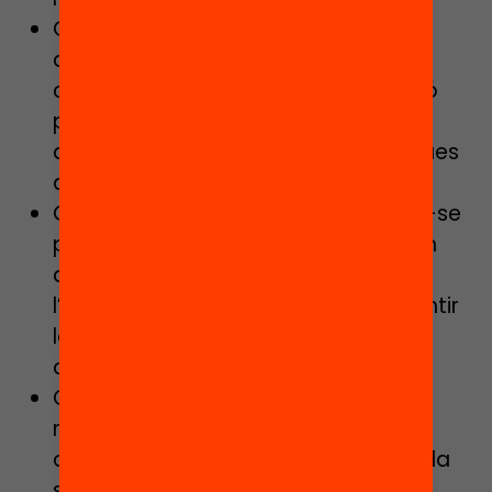
Quins canvis cal promoure a nivell
d’organització de centre i models
curriculars, pedagògics i d’avaluació
per a garantir que tots els alumnes
adquireixin les competències bàsiques
durant l’educació obligatòria?
Quines polítiques han de desplegar-se
perquè els centres educatius puguin
atendre de forma inclusiva
l’heterogeneïtat de l’alumnat i garantir
la continuïtat educativa amb
condicions d’èxit?
Com podem avançar cap a un nou
model d’educació secundària
obligatòria que posi en el centre de la
seva acció la personalització dels