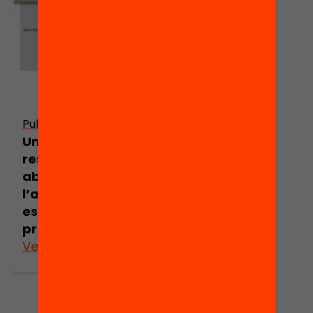
Publicació
Un problema no
resolt: com
abordar
l’abandonament
escolar
prematur?
Veure’n més