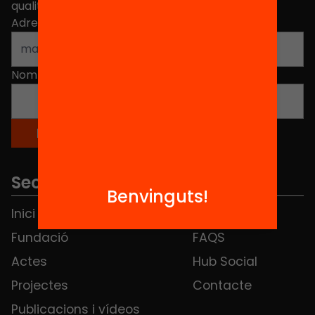
qualitat de l'educació a Catalunya.
Adreça electrònica
*
Nom
*
Seccions
Benvinguts!
Inici
Notícies
Fundació
FAQS
Actes
Hub Social
Projectes
Contacte
Publicacions i vídeos