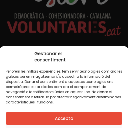
Xarxes Socials
Gestionar el
consentiment
Per oferir les millors experiències, fem servir tecnologies com ara les
TWT
YTB
IG
FB
IN
galetes per emmagatzemar i/o accedir a la informació del
dispositiu. Donar el consentiment a aquestes tecnologies ens
permetrà processar dades com ara el comportament de
navegació o identificadors únics en aquest lloc. No donar el
consentiment o retirar-lo pot afectar negativament determinades
Avís legal
Política de cookies
característiques i funcions.
Creiem que el coneixement s’ha de compartir. Per això
Accepta
fem servir una llicència Creative Commons, llevat que en
algun material indiquem el contrari. Us animem a copiar,