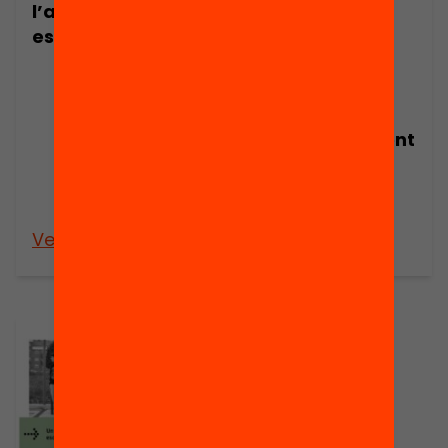
l’abandonament
funcionament
escolar
dels centres
d’educació
secundària
promouen
l’abandonament
dels alumnes
amb més
dificultats
Veure’n més
Veure’n més