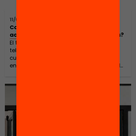
11/05/2020 16:00h - 17:00h
Cap alumne sense orientació: com
acompanyar en temps de coronavirus?
El tancament d’escoles i el seguiment
telemàtic d’aquest darrer trimestre de
curs ha posat en risc el vincle educatiu
entre alumnes i escoles. Amb l’objectiu de
minimitzar aquest risc, centres educatius i
equips docents han hagut d’adaptar amb
urgència les seves estratègies docents i
d’avaluació. El mateix cal fer amb la funció
d’orientació i acompanyament […]