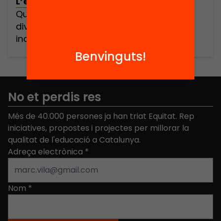
L’escola no és per a tu
Quines estratègies calen per atendre la
diversitat d’una manera veritablement
inclusiva?
Benvinguts!
No et perdis res
Més de 40.000 persones ja han triat Equitat. Rep
iniciatives, propostes i projectes per millorar la
qualitat de l'educació a Catalunya.
Adreça electrònica
*
Nom
*