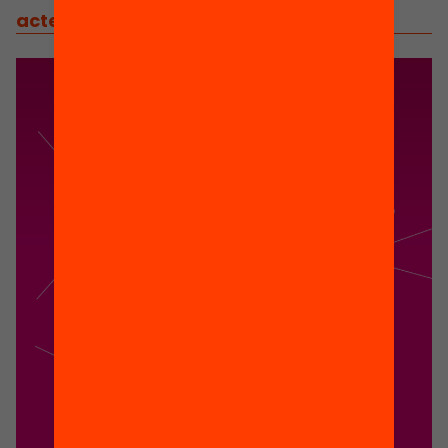
actes
/
actes relacionats