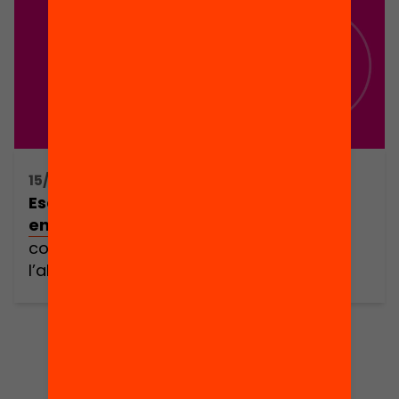
15/12/2020 18:00h - 19:30h
Escoles que fan xarxa: com impacten
en els aprenentatges de l’alumnat?
com impacten en els aprenentatges de
l’alumnat?