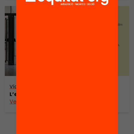
Vídeo
L’escola no és per a tu
Veure’n més