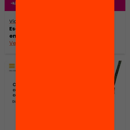
Vídeo
Escoles que fan xarxa: com impacten
en els aprenentatges de l’alumnat?
Veure’n més