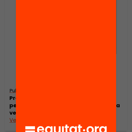
Publicació
Presentació: Quines estratègies calen
per atendre la diversitat d’una manera
veritablement inclusiva?
Veure’n més