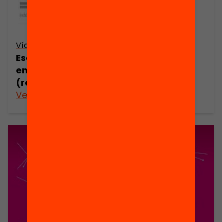
Vídeo
Escoles que fan xarxa: com impacten
en els aprenentatges de l’alumnat?
(resum)
Veure’n més