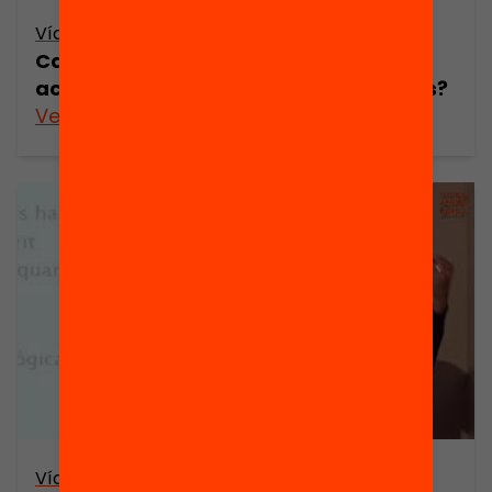
Vídeo
Cap alumne sense orientació: com
acompanyar en temps de coronavirus?
Veure’n més
Vídeo