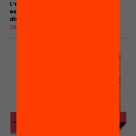
L’escola no és per a tu. Quines
estratègies calen per atendre la
diversitat?
Veure’n més