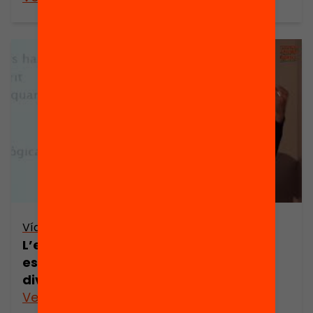
Vídeo
L’escola no és per a tu. Quines
estratègies calen per atendre la
diversitat?
Veure’n més