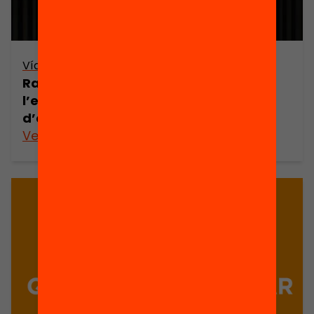
Vídeo
Ramon Grau – Què significa situar
l’estudiant al centre del procés
d’aprenentatge?
Veure’n més