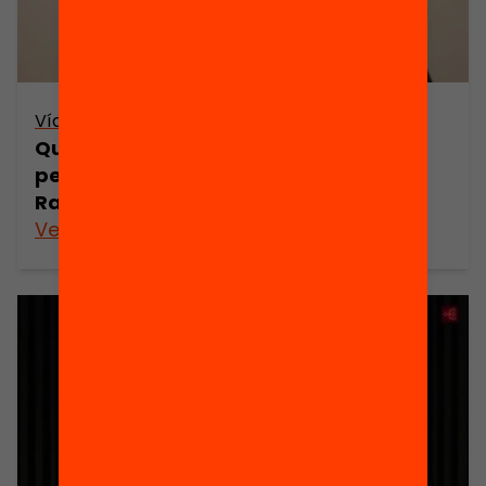
Vídeo
Quina és la finalitat de la
personalització dels aprenentatges?
Ramon Grau
Veure’n més