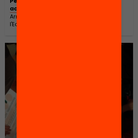
Personalització de l’aprenentatge en
acció!
Arriben les rèpliques del Camp Base i
l'Edulab a Girona