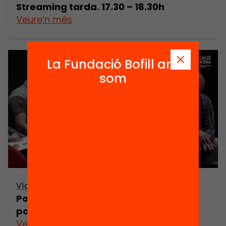
Streaming tarda. 17.30 – 18.30h
Veure’n més
La Fundació Bofill ara
som
Vídeo
Posem l’educació a l’hora! Com fer
possibles uns altres horaris escolars?
Veure’n més