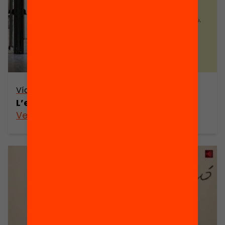
Vídeo
L’escola no és per a tu
Veure’n més