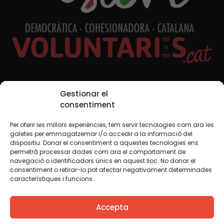
Xarxes Socials
Gestionar el
consentiment
Per oferir les millors experiències, fem servir tecnologies com ara les
TWT
YTB
IG
FB
IN
galetes per emmagatzemar i/o accedir a la informació del
dispositiu. Donar el consentiment a aquestes tecnologies ens
permetrà processar dades com ara el comportament de
navegació o identificadors únics en aquest lloc. No donar el
consentiment o retirar-lo pot afectar negativament determinades
Avís legal
Política de cookies
característiques i funcions.
Creiem que el coneixement s’ha de compartir. Per això
Accepta
fem servir una llicència Creative Commons, llevat que en
algun material indiquem el contrari. Us animem a copiar,