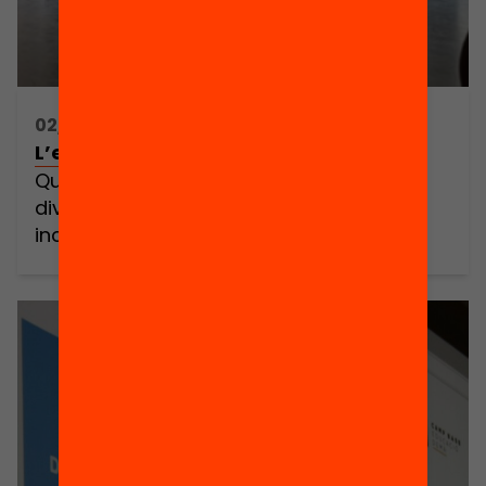
02/03/2018 16:00h - 18:00h
L’escola no és per a tu
Quines estratègies calen per atendre la
diversitat d’una manera veritablement
inclusiva?