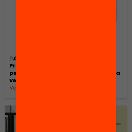
Publicació
Presentació: Quines estratègies calen
per atendre la diversitat d’una manera
veritablement inclusiva?
Veure’n més