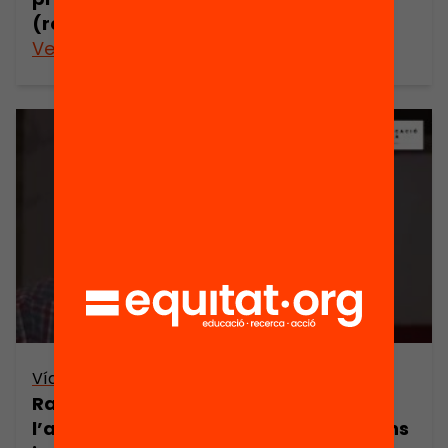
(retransmissió en directe)
Veure’n més
Vídeo
Ramon Grau – L’estudiant al centre:
l’alumne i els seus interessos, emocions