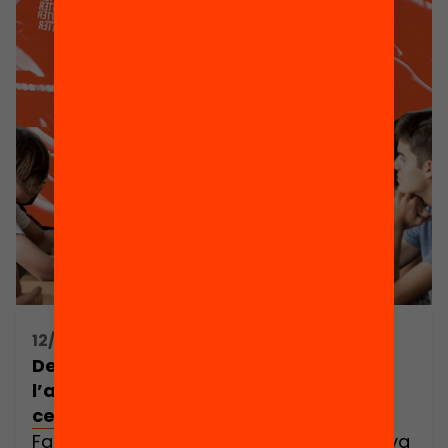
12/11/2021 09:30h - 13:30h
Del currículum a l’aula. Fer realitat
l’aprenentatge competencial als
centres educatius
Fa molts anys que la comunitat educativa