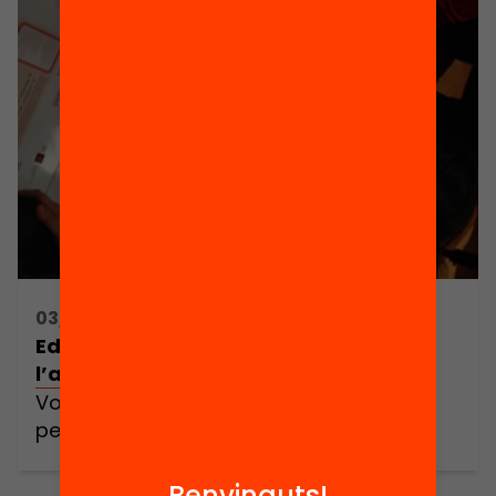
03/03/2016 16:00h - 19:30h
Edulab: Taller de personalització de
l’aprenentatge
Vols saber com crear un itinerari
personalitzat d’aprenentatge?
Benvinguts!