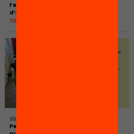
l’estudiant al centre del procés
d’aprenentatge?
Veure’n més
Vídeo
Personalitzar l’aprenentatge:
pràctiques centrades en l’alumne