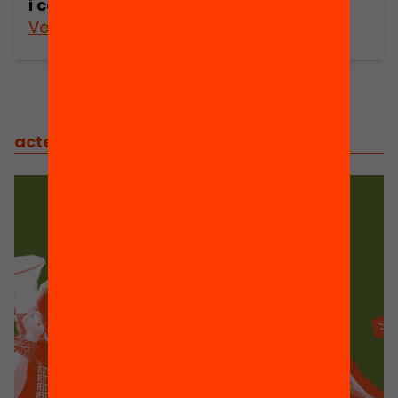
i capacitats
Veure’n més
actes
/
actes relacionats