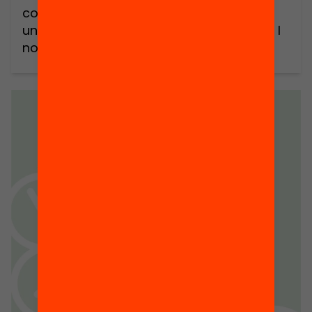
comparteix la necessitat de fer realitat
una educació basada en competències. I
no són pocs els centres educatius que
han aconseguit fer viable i sostenible un
currículum i una avaluació autènticament
competencial, prioritzant el saber fer, les
habilitats i destreses en les diferents
àrees de coneixement i en […]