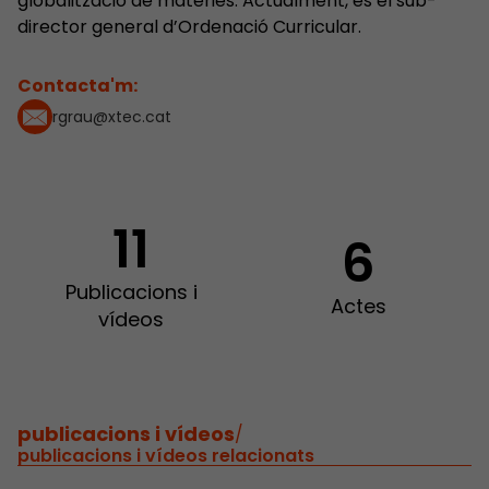
globalització de matèries. Actualment, és el sub-
director general d’Ordenació Curricular.
Contacta'm:
rgrau@xtec.cat
11
6
Publicacions i
Actes
vídeos
publicacions i vídeos
/
publicacions i vídeos relacionats