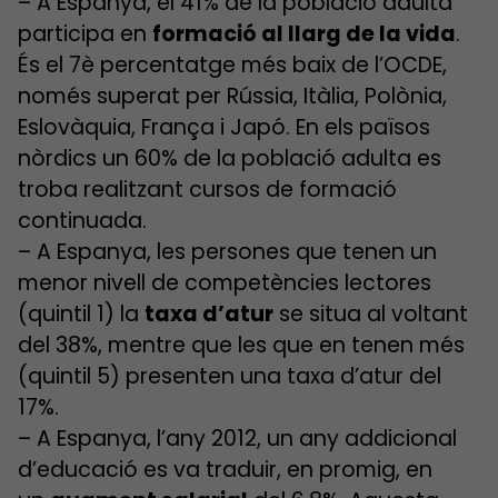
– A Espanya, el 41% de la població adulta
participa en
formació al llarg de la vida
.
És el 7è percentatge més baix de l’OCDE,
només superat per Rússia, Itàlia, Polònia,
Eslovàquia, França i Japó. En els països
nòrdics un 60% de la població adulta es
troba realitzant cursos de formació
continuada.
– A Espanya, les persones que tenen un
menor nivell de competències lectores
(quintil 1) la
taxa d’atur
se situa al voltant
del 38%, mentre que les que en tenen més
(quintil 5) presenten una taxa d’atur del
17%.
– A Espanya, l’any 2012, un any addicional
d’educació es va traduir, en promig, en