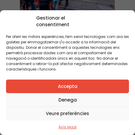
Gestionar el
consentiment
Per oferir les millors experiències, fem servir tecnologies com ara les
galetes per emmagatzemar i/o accedir a la informació del
dispositiu. Donar el consentiment a aquestes tecnologies ens
permetrà processar dades com ara el comportament de
navegació o identificadors únics en aquest lloc. No donar el
consentiment o retirar-lo pot afectar negativament determinades
característiques i funcions.
Accepta
Denega
Veure preferències
Dossier de premsa: Equitat i resultats educatius
Avís legal
a Catalunya. Informe Bofill d’explotació de les