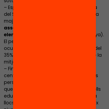
sota de Fed. Russa, Corea i Japó.
– Espanya, juntament amb Itàlia i Corea
del Sud, destaca per ser el país amb una
major proporció de
treballadors
assalariats en ocupacions
elementals
(8% a l’OCDE i 14%. a Espanya).
El percentatge de treballadors en
ocupacions qualificades a Espanya és del
35%, deu punts percentuals per sota de la
mitjana de l’OCDE (45%).
– Fins ara la majoria d’esforços s’han
centrat en la millora de l’educació de les
persones. L’evidència mostra que no és
que tinguem massa persones amb nivells
educatius elevats, sinó que hi ha massa
llocs de treball que requereixen d’un baix