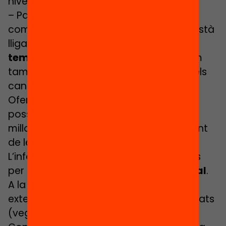
nivell educatiu.
– Part del malbaratament de
competències en el mercat de treball està
lligada a l’
abús de la contractació
temporal
, sobretot entre els joves, com
també a processos de discriminació dels
candidats per raó de gènere i/o ètnia.
Oferint contractes estables i amb
possibilitats de carrera professional es
milloraria la utilització i desenvolupament
de les competències dels treballadors.
L’informe conclou amb altres propostes
per millorar l’
equitat educativa i laboral
.
A la roda de premsa es lliurarà un
extens
dossier
amb els principals resultats
(vegeu tot el material relacionat).