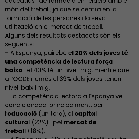
educatius i de formació en relació amb el
món del treball, ja que se centra en la
formació de les persones i la seva
utilització en el mercat de treball.
Alguns dels resultats destacats són els
següents:
– A Espanya, gairebé
el 20% dels joves té
una competència de lectura força
baixa
i el 40% té un nivell mig, mentre que
a l’OCDE només el 39% dels joves tenen
nivell baix i mig.
– La competència lectora a Espanya ve
condicionada, principalment, per
l’
educació
(un terç), el
capital
cultural
(22%) i pel
mercat de
treball
(18%).