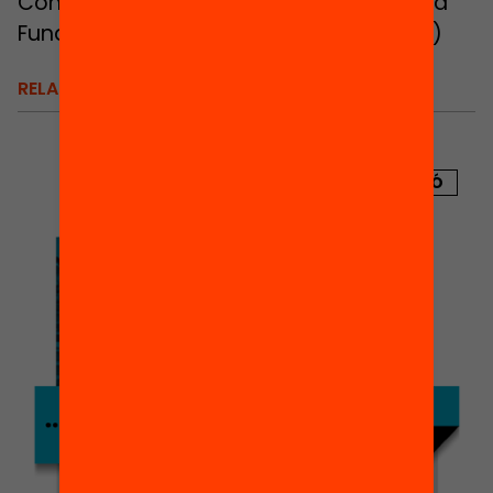
Contacte:
Ismael Palacín
, director de la
Fundació Jaume Bofill (Tel.: 620 587 300)
RELACIONATS
PUBLICACIÓ