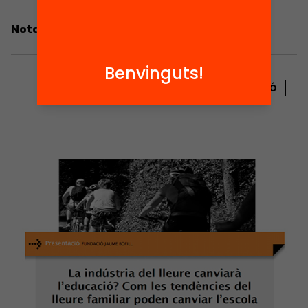
Nota de premsa: les beques a examen
Benvinguts!
PUBLICACIÓ