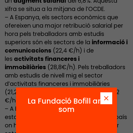
un
augment salarial
del 6,8%. Aquesta
xifra se situa a la mitjana de l’OCDE.
– A Espanya, els sectors econòmics que
ofereixen una major retribució salarial per
hora pels treballadors amb estudis
superiors són els sectors de la
informació i
comunicacions
(22,4 €/h) i de
les
activitats financeres i
immobiliàries
(28,8€/h). Pels treballadors
amb estudis de nivell mig el sector
d’activitats financeres i immobiliàries
(21,2€/h) i l’
administració pública
(20,2
La Fundació Bofill ara
€/h).
som
– A Espanya, un 27% dels treballadors
estan
sobreeducats
. Espanya és el 4t país
on hi ha més sobreeducació, només per