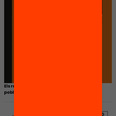
Els reptes en matèria de competències de la
població adulta
PUBLICACIÓ