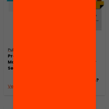
Publicació
Publicació
Presentació:
Què es podria
Maria Masip al
fer per millorar
Seminari Web
les
competències
matemàtiques?
Veure’n més
Veure’n més