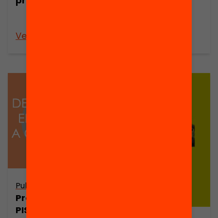
proves PISA?
educatives a
Catalunya
Veure’n més
Veure’n més
Publicació
Presentació.
PISA 2009: