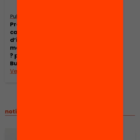
Publicació
Presentació: Ens
cal un «Pla
d’impuls de les
matemàtiques»
? per Carme
Burgués
Veure’n més
notícies relacionades
01/10/2014