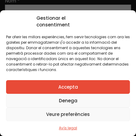
Nom
*
Gestionar el
consentiment
Per oferir les millors experiències, fem servir tecnologies com ara les
galetes per emmagatzemar i/o accedir a la informació del
Seccions
dispositiu. Donar el consentiment a aquestes tecnologies ens
permetrà processar dades com ara el comportament de
navegació o identificadors únics en aquest lloc. No donar el
Inici
Notícies
consentiment o retirar-lo pot afectar negativament determinades
característiques i funcions.
Fundació
FAQS
Actes
Hub Social
Accepta
Projectes
Contacte
Denega
Publicacions i vídeos
Blog
Veure preferències
Avís legal
Contacte