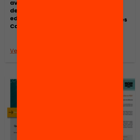
avaluació de les
Publicació
desigualtats
PISA 2009:
educatives a
avaluació de les
Catalunya
desigualtats
educatives a
Catalunya
Veure’n més
Veure’n més