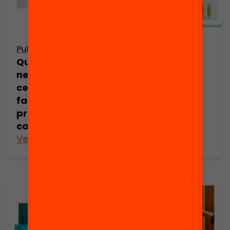
Publicació
Publicació
Quina reflexió
Quin clima és
pedagògica
necessari al
podem fer a
centre per
propòsit dels
facilitar els
resultats de
processos de
PISA?
canvi?
Veure’n més
Veure’n més