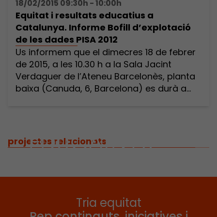
18/02/2015 09:30h - 10:00h
Equitat i resultats educatius a
Catalunya. Informe Bofill d’explotació
de les dades PISA 2012
Us informem que el dimecres 18 de febrer
de 2015, a les 10.30 h a la Sala Jacint
Verdaguer de l’Ateneu Barcelonès, planta
baixa (Canuda, 6, Barcelona) es durà a
terme la roda de premsa: Equitat i
resultats educatius a Catalunya. Informe
Bofill d’explotació de les dades PISA 2012.
Les desigualtats educatives dificulten les
projectes relacionats
millores de resultats PISA […]
Tria equitat
Rep continguts, iniciatives i