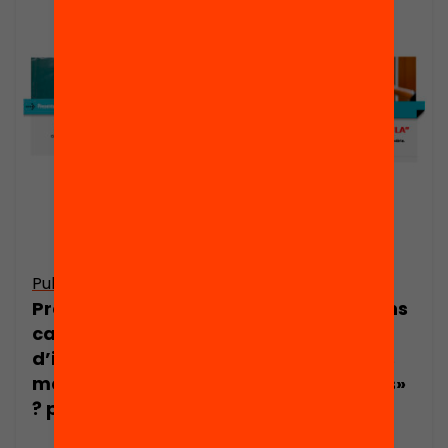
Publicació
Publicació
Presentació: Ens
Presentació: Ens
cal un «Pla
cal un «Pla
d’impuls de les
d’impuls de les
matemàtiques»
matemàtiques»
? per Lluís Mora
? per Maite
Gorriz