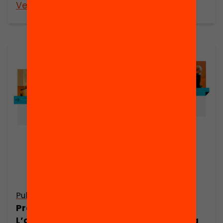
Veure’n més
Veure’n més
Publicació
Publicació
Presentació:
Presentació:
L’avaluació
Lideratge per a