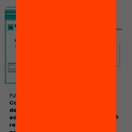
Publicació
Publicació
Dossier de
Com afecten les
premsa: PISA
desigualtats
2009: avaluació
educatives als
de les
resultats de les
desigualtats