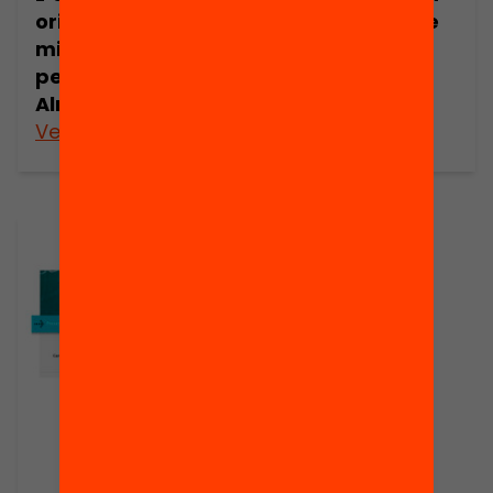
orientada a la
l’aprenentatge
millora contínua,
per Josep
per Josep Ignasi
Menéndez
Almirall
Veure’n més
Veure’n més