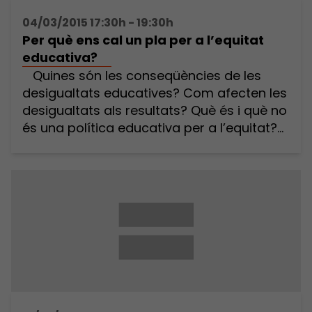
04/03/2015 17:30h - 19:30h
Per què ens cal un pla per a l’equitat
educativa?
Quines són les conseqüències de les
desigualtats educatives? Com afecten les
desigualtats als resultats? Què és i què no
és una política educativa per a l’equitat?
Quines prioritats hauria de tenir un pla per
a l’equitat educativa? Com millorar el
rendiment acadèmic de l’alumnat d’origen
immigrat? Què es pot fer des de l’àmbit
[…]