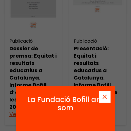
Publicació
Publicació
Dossier de
Presentació:
premsa: Equitat i
Equitat i
resultats
resultats
educatius a
educatius a
Catalunya.
Catalunya.
Informe Bofill
Informe Bofill
d’explotació de
d’explotació de
La Fundació Bofill ara
les dades PISA
les dades PISA
som
2012
2012
Veure’n més
Veure’n més