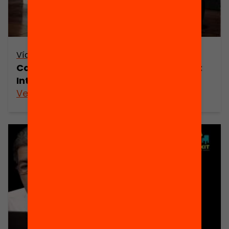
Vídeo
Com eduquem a través de la lectura?:
Intercanvi d’experiències
Veure’n més