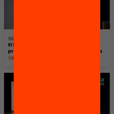
Vídeo
El benestar als centres i en el
professorat de l’educació a Catalunya
Veure’n més