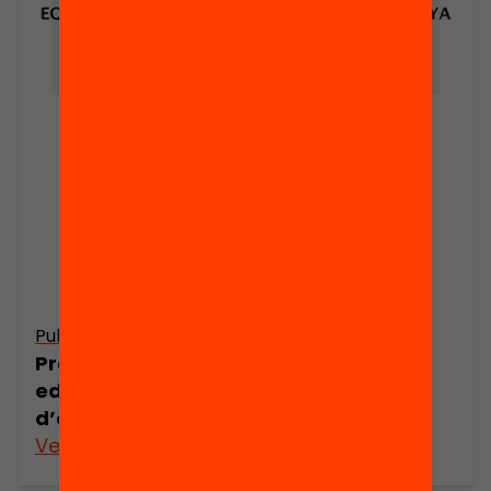
Publicació
Presentació: Equitat i resultats
educatius a Catalunya. Informe Bofill
d’explotació de les dades PISA 2012
Veure’n més