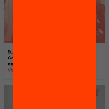
Publicació
Com les notes condicionen les
expectatives educatives de l’alumnat
Veure’n més