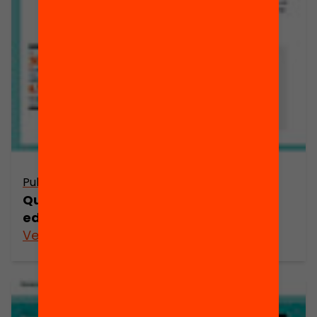
Publicació
Quines són les estratègies per a l’èxit
educatiu en temps de crisi?
Veure’n més