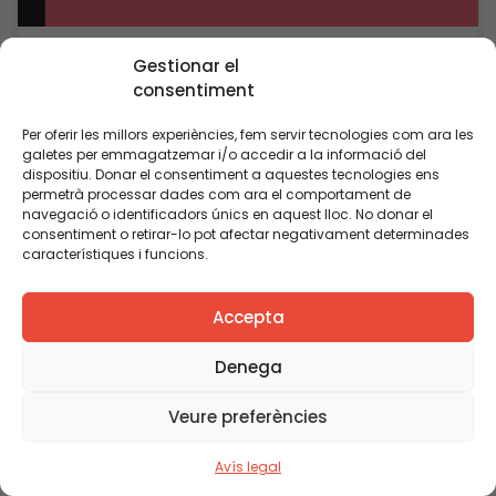
Publicació
Gestionar el
consentiment
L’estat de l’educació a Catalunya.
Anuari 2013
Per oferir les millors experiències, fem servir tecnologies com ara les
Veure’n més
galetes per emmagatzemar i/o accedir a la informació del
dispositiu. Donar el consentiment a aquestes tecnologies ens
permetrà processar dades com ara el comportament de
navegació o identificadors únics en aquest lloc. No donar el
consentiment o retirar-lo pot afectar negativament determinades
característiques i funcions.
Accepta
Denega
Veure preferències
Avís legal