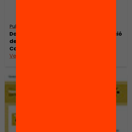
Publicació
Dossier de premsa: PISA 2009: avaluació
de les desigualtats educatives a
Catalunya
Veure’n més