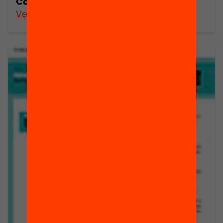
Catalunya: una qüestió d’equitat
Veure’n més