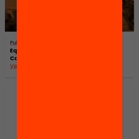
Publicació
Equitat i resultats educatius a
Catalunya
Veure’n més