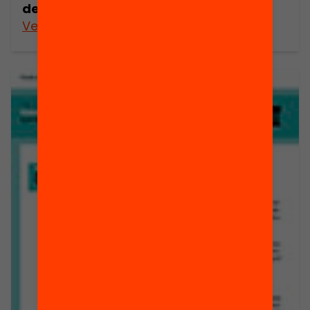
de l’esport?
Veure’n més