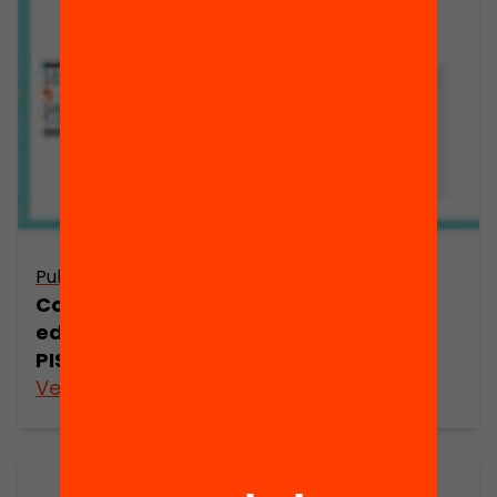
Publicació
Com afecten les desigualtats
educatives als resultats de les proves
PISA?
Veure’n més