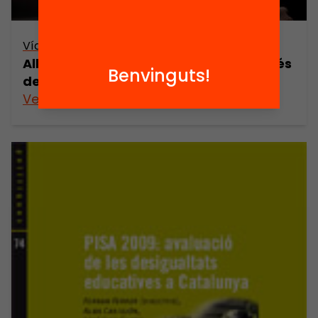
Vídeo
Alba Castejón – Com eduquem a través
Benvinguts!
de la lectura?
Veure’n més