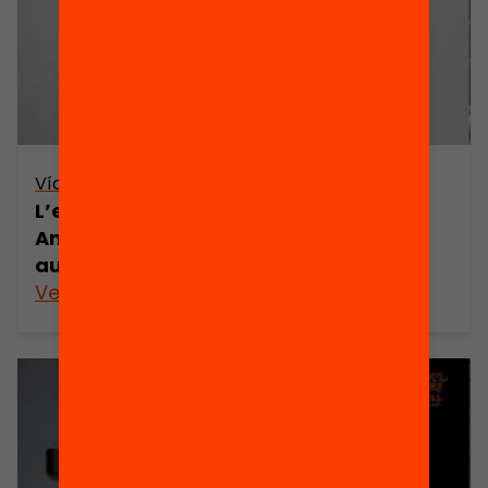
Vídeo
L’estat de l’educació a Catalunya.
Anuari 2011 explicat pels seus autors i
autores
Veure’n més