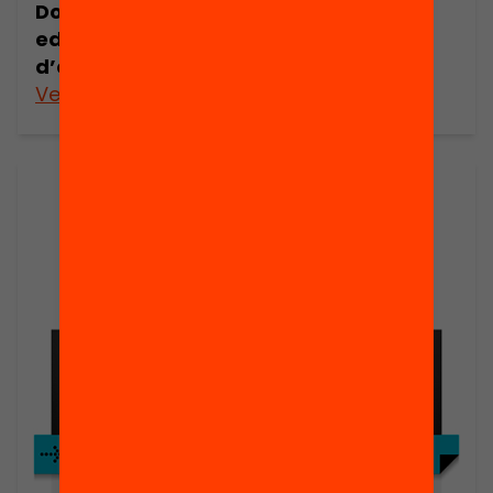
Dossier de premsa: Equitat i resultats
educatius a Catalunya. Informe Bofill
d’explotació de les dades PISA 2012
Veure’n més