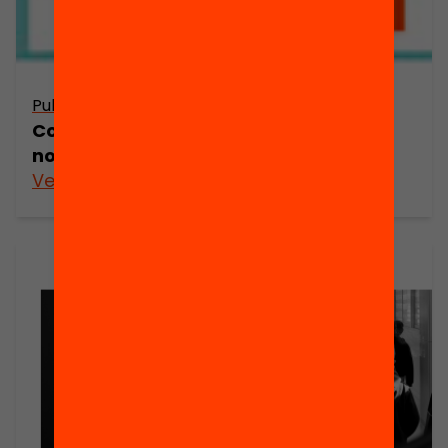
Publicació
Com podem millorar l’eficàcia del
nostre sistema educatiu?
Veure’n més