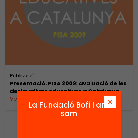
Publicació
Presentació. PISA 2009: avaluació de les
desigualtats educatives a Catalunya
Veure’n més
La Fundació Bofill ara
som