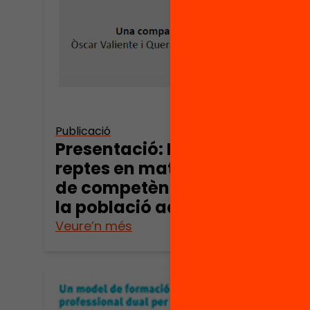
Publica
Els 
Publicació
matè
Presentació: Els
comp
reptes en matèria
pobl
de competències de
la població adulta
Veure’n més
Veure