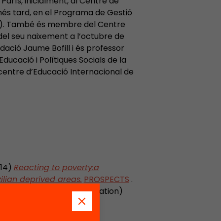
París, inicialment, al Centre de
més tard, en el Programa de Gestió
HE). També és membre del Centre
del seu naixement a l’octubre de
ació Jaume Bofill i és professor
Educació i Polítiques Socials de la
centre d’Educació Internacional de
014)
Reacting to poverty:a
ilian deprived areas.
PROSPECTS
.
317-y) (Early Online Publication)