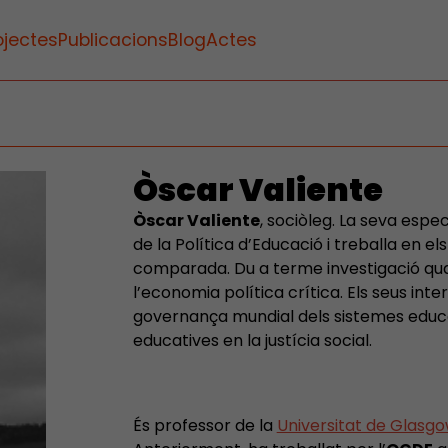
ojectes
Publicacions
Blog
Actes
Òscar Valiente
Òscar Valiente
, sociòleg. La seva espe
de la Política d’Educació i treballa en el
comparada. Du a terme investigació qua
l’economia política crítica. Els seus int
governança mundial dels sistemes educati
educatives en la justícia social.
És professor de la
Universitat de Glasg