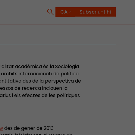
Subscriu-t'hi
cialitat acadèmica és la Sociologia
s àmbits internacional i de política
ntitativa des de la perspectiva de
eressos de recerca inclouen la
us i els efectes de les polítiques
ow
des de gener de 2013.