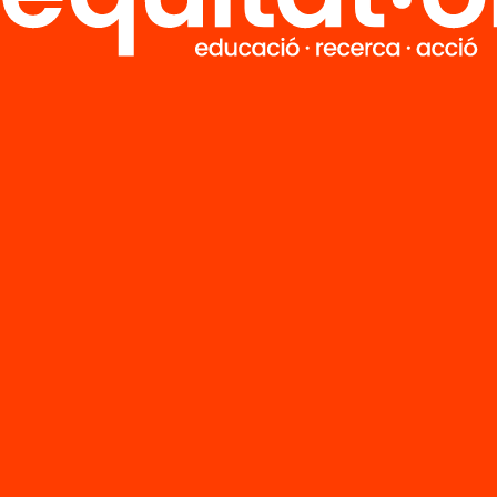
Vídeo
títols acadèmics
Els títols acad
decisius a l’hora
són decisius a l
robar feina?
de trobar feina
(retransmissió 
directe)