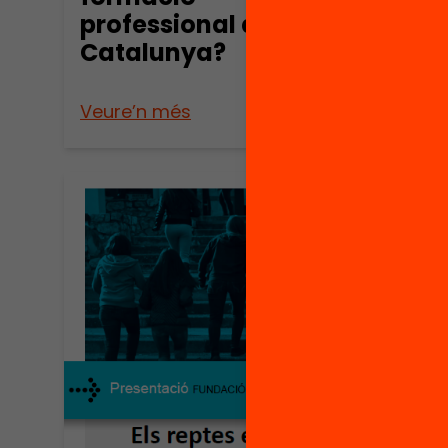
professional a
Catalunya?
Veure’n més
Veure