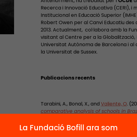
Anteriorment, ha treballat per l’
OCDE
a 
Recerca i Innovació Educativa (CERI), i 
Institucional en Educació Superior (IM
Robert Owen per al Canvi Educatiu des 
2013. Actualment, col·labora amb la Fund
visitant al Centre per a la Globalització, 
Universitat Autònoma de Barcelona i al 
la Universitat de Sussex.
Publicacions recents
Tarabini, A., Bonal, X., and
Valiente, O
. (2
comparative analysis of schools in Braz
ISSN 0033-1538 (doi:10.1007/s11125-014-9
La Fundació Bofill ara som