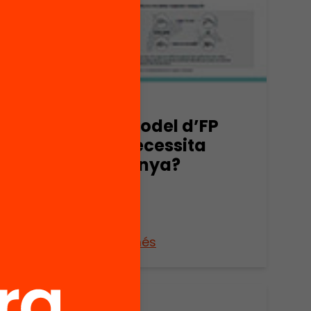
Publicació
Quin model d’FP
cia
dual necessita
ema
Catalunya?
Veure’n més