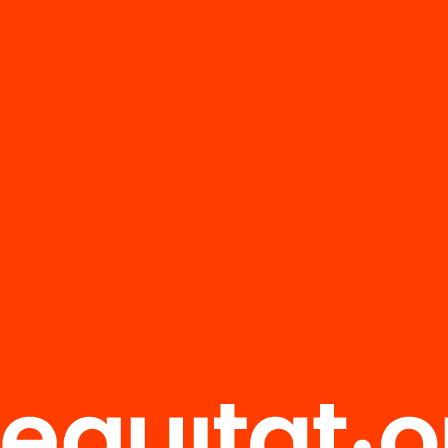
ció
Publicació
ostre sistema
Com podem
atiu està
millorar l’eficà
onent a les
del nostre sist
andes d’un
educatiu?
at de treball
iant?
’n més
Veure’n més