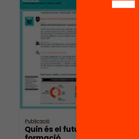
Vídeo
Els 
són 
de t
Publicació
Quin és el futur de la
formació