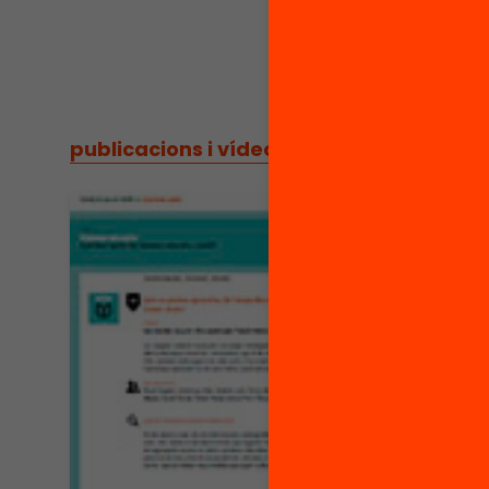
Publi
publicacions i vídeos
/
publicacions i vídeos