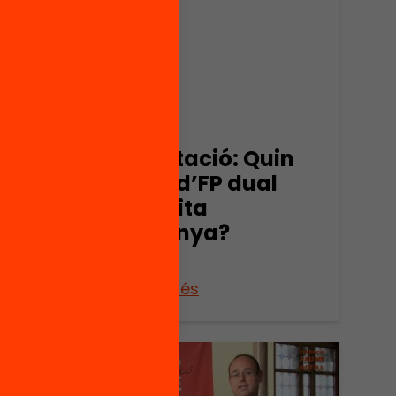
al
Publicació
Presentació: Quin
model d’FP dual
necessita
Catalunya?
Veure’n més