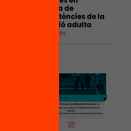
Els reptes en
matèria de
competències de la
població adulta
Veure’n més