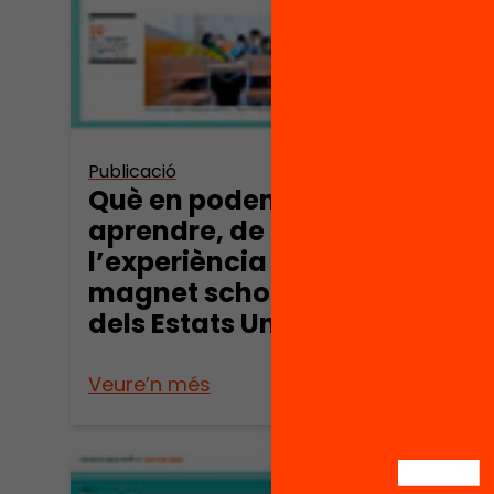
Publicació
Publica
Què en podem
El n
aprendre, de
educ
l’experiència de les
resp
magnet schools
dem
dels Estats Units?
merc
canv
Veure’n més
Veure