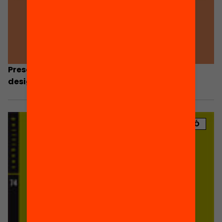
Presentació. PISA 2009: avaluació de les
desigualtats educatives a Catalunya
PUBLICACIÓ