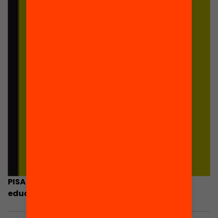
PISA 2009: avaluació de les desigualtats
educatives a Catalunya