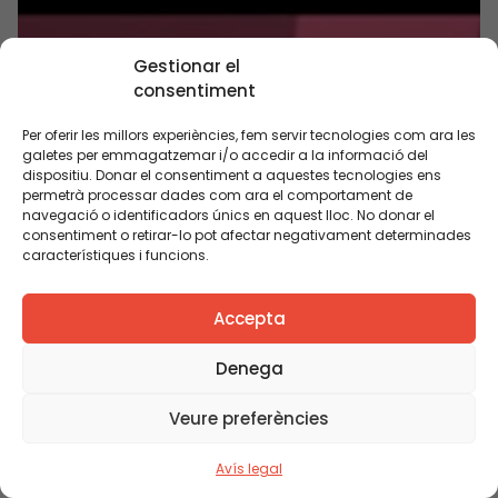
Gestionar el
consentiment
Per oferir les millors experiències, fem servir tecnologies com ara les
galetes per emmagatzemar i/o accedir a la informació del
dispositiu. Donar el consentiment a aquestes tecnologies ens
permetrà processar dades com ara el comportament de
navegació o identificadors únics en aquest lloc. No donar el
consentiment o retirar-lo pot afectar negativament determinades
característiques i funcions.
Després de l’ESO què puc fer?
Accepta
Denega
PUBLICACIÓ
Veure preferències
Avís legal