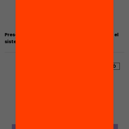
Presentació: Les beques a examen. Repensar el
sistema d’ajudes a l’estudi
PUBLICACIÓ