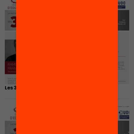
Les 3 coses que he après… Ramon Benet