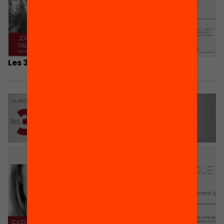
Les 3 coses que he après… Jordi Pujadas