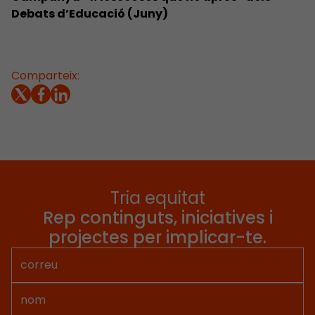
Debats d’Educació (Juny)
Comparteix:
Tria equitat
Rep continguts, iniciatives i
projectes per implicar-te.