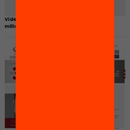
Vídeo-resum: Què poden fer els governs per
millorar la qualitat educativa?