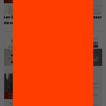
Les 3 coses que he après… Miquel Gené, professor
de secundària