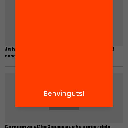
Ja has fet una aportació a la campanya les 3
coses que he après?
Benvinguts!
Campanya «#les3coses que he après» dels