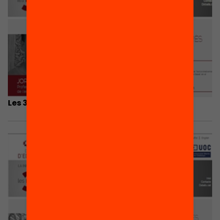
Les 3 coses que he après… Jordi Díaz Gibson