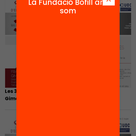
La Fundació Bofill ara
som
Les 3 coses que he après… Francesc Ortiz
Giménez