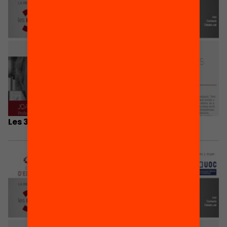
Les 3 coses que he après…