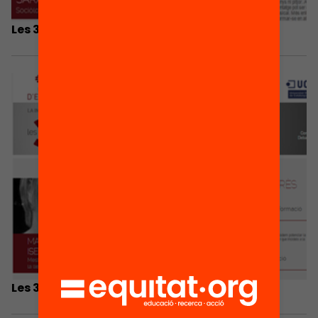
Les 3 coses que he après…Sarai Samper
Les 3 coses que he après… Margarida Falgàs