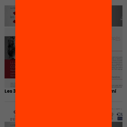
Les 3 coses que he après… Lluís Vallvé Cordomí