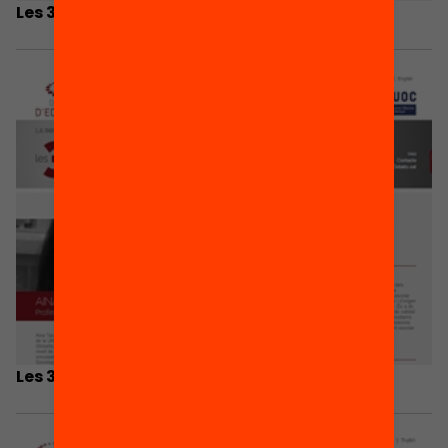
Les 3 coses que he après… Maite Górriz
Les 3 coses que he après… Aina Tarabini