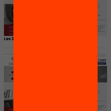
Les 3 coses que he après…