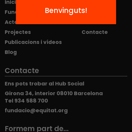
’
Inici
Notícies
r
E
Benvinguts!
Fundació
FAQS
è
d
s
Actes
Hub Social
u
?
c
Projectes
Contacte
a
Publicacions i vídeos
c
i
Blog
ó
(
Contacte
J
u
Ens pots trobar al Hub Social
n
y
Girona 34, interior 08010 Barcelona
)
Tel 934 588 700
fundacio@equitat.org
Formem part de...