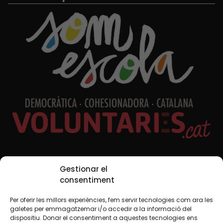
Xarxes Socials
Gestionar el
consentiment
Per oferir les millors experiències, fem servir tecnologies com ara les
TWT
YTB
IG
FB
IN
galetes per emmagatzemar i/o accedir a la informació del
dispositiu. Donar el consentiment a aquestes tecnologies ens