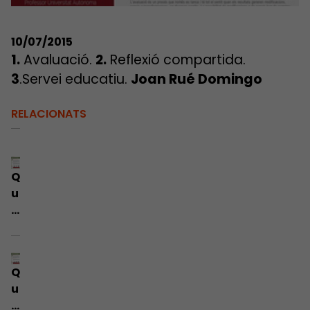
10/07/2015
1.
Avaluació.
2.
Reflexió compartida.
3
.Servei educatiu.
Joan Rué Domingo
RELACIONATS
Q
u
i
n
e
s
Q
s
u
ó
i
n