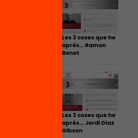
Les 3 coses que he
après… Ramon
Benet
Les 3 coses que he
après… Jordi Díaz
Gibson