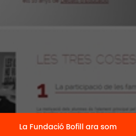
La Fundació Bofill ara som