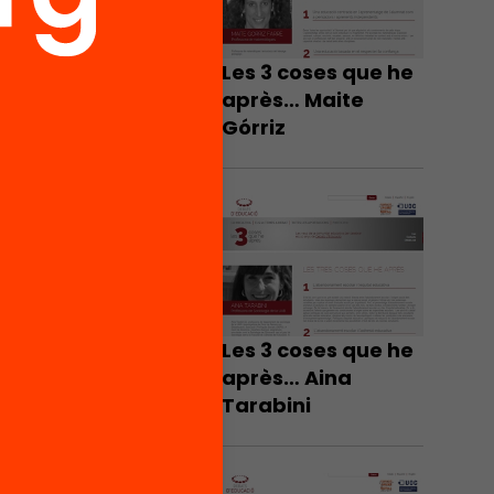
Les 3 coses que he
après… Maite
Górriz
Les 3 coses que he
après… Aina
Tarabini