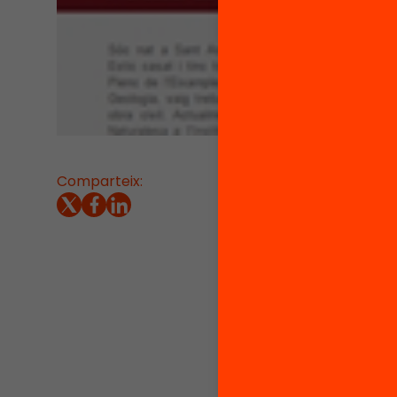
Comparteix:
27/04/2
1.
La par
indispe
Més in