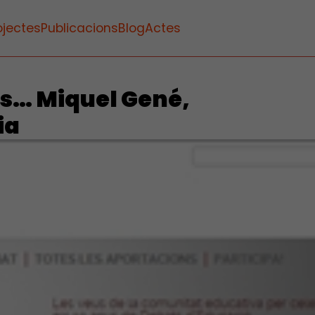
ojectes
Publicacions
Blog
Actes
ès… Miquel Gené,
ia