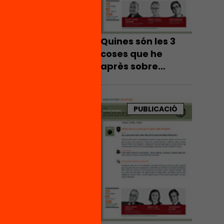
Quines són les 3
coses que he
après sobre
educació?
PUBLICACIÓ