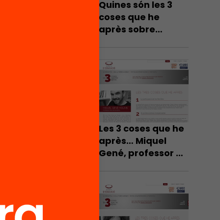
Quines són les 3
coses que he
après sobre
educació?
Les 3 coses que he
après… Miquel
Gené, professor de
secundària