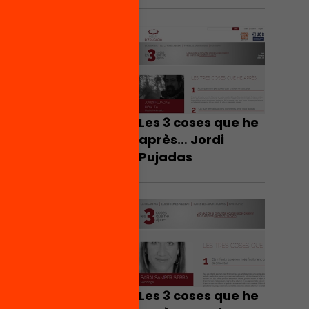
Les 3 coses que he
après… Jordi
Pujadas
Les 3 coses que he