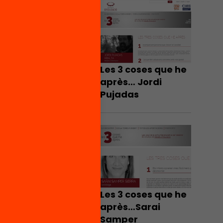
Les 3 coses que he
après… Jordi
Pujadas
Les 3 coses que he
après…Sarai
Samper