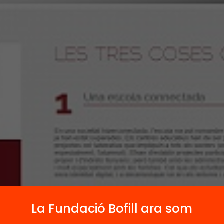
La Fundació Bofill ara som