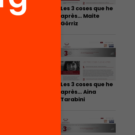
Les 3 coses que he
après… Maite
Górriz
Les 3 coses que he
après… Aina
Tarabini