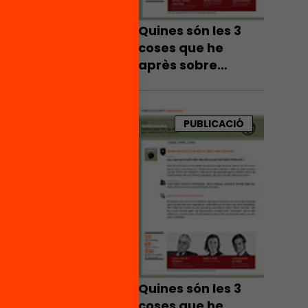
Quines són les 3
coses que he
après sobre
educació?
PUBLICACIÓ
Quines són les 3
coses que he