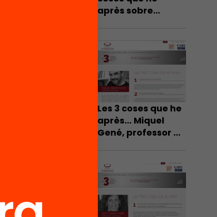
après sobre
educació?
Les 3 coses que he
après… Miquel
Gené, professor de
secundària