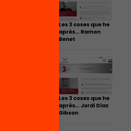
Les 3 coses que he
après… Ramon
Benet
Les 3 coses que he
après… Jordi Díaz
Gibson