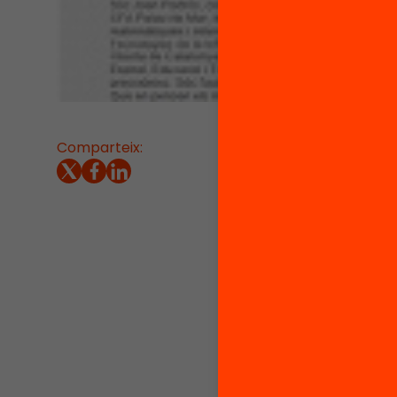
Comparteix:
20/10/20
Joan Pa
Educaci
educati
Les tre
L’alumn
repensa