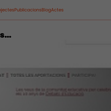
ojectes
Publicacions
Blog
Actes
ès…