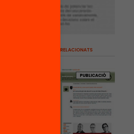
RELACIONATS
l,
itat
ió
.
PUBLICACIÓ
2.
 Cal