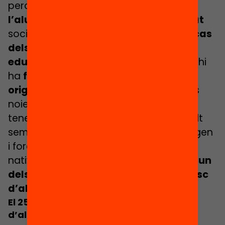
percentatge s’enfila
fins al 30% entre
l’alumnat en situació de vulnerabilitat
social i educativa i
arriba al 43% en el cas
dels alumnes amb necessitats
educatives especials
(NESE A). També hi
ha
fortes desigualtats per gènere i
origen
: els nois abandonen més que les
noies, però les noies d’origen estranger
tenen unes taxes d’abandonament molt
semblants a les dels nois del mateix origen
i força més altes que les de les noies
natives.
La repetició de curs també és
un
dels factors que més incrementa el risc
d’abandonar els estudis
.
El 25% d’instituts acumulen el 50%
d’alumnat que abandona