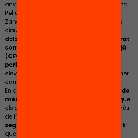
any el Batxillerat i la Formació Professional
Pel que fa a l’educació postobligatòria,
Zancajo va reiterar que el primer any és
clau, tenint en compte que
dos terços
dels abandonaments tant al Batxillerat
com als Cicles Formatius de Grau Mitjà
(CFGM) es concentren en aquest
període
, en el qual també hi ha una
elevada mobilitat d’alumnat que opta per
canviar d’opció formativa.
En els CFGM, es detecta que
l’alumnat de
més edat tendeix a abandonar més
que
els qui hi accedeixen directament després
de l’ESO. De fet,
les persones joves que
segueixen una trajectòria lineal
, és a dir,
que passen de l’ESO a l’educació