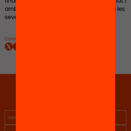
finançament a la composició de l’alumnat i
amb una oferta educativa adequada a les
seves necessitats socials i educatives.
Comparteix:
Tria equitat
Rep continguts, iniciatives i
projectes per implicar-te.