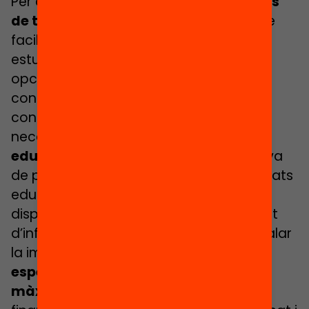
Per altra banda, va explicar que
l’impuls
de trajectòries educatives lineals
, que
facilitin la transició directa de l’ESO als
estudis postobligatoris, i reforçar les
opcions formatives per a joves i adults,
contribuiria a facilitar que més joves
continuïn estudiant. Va remarcar la
necessitat de
millorar la inclusió
educativa
, amb mesures com la reserva
de places per a l’alumnat amb necessitats
educatives especials, el reforç dels
dispositius d’inclusió i un traspàs eficient
d’informació entre centres, i va assenyalar
la importància d’
intervenir
específicament en els centres de
màxima complexitat
, ajustant el