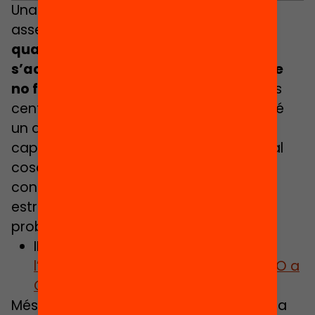
Una dada preocupant que també
assenyala la recerca és que
en una
quarta part dels centres catalans
s’acumula la meitat de l’alumnat que
no fa el salt a la postobligatòria
. En els
centres de màxima complexitat, gairebé
un de cada quatre alumnes no transita
cap a l’educació postobligatòria, la qual
cosa demostra que una
concentració molt elevada d’alumnat
estranger, NESE i repetidor amplia les
probabilitats d’abandonar.
INFOGRAFIA:
5 claus per entendre
l’abandonament escolar a 4t de l’ESO a
Catalunya
Més de 13.000 alumnes abandonen cada