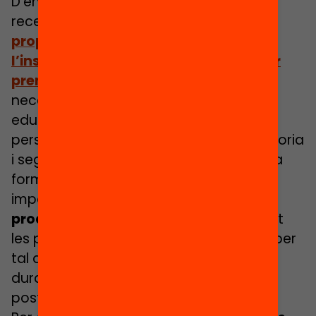
D’entre les propostes que recullen les
recerques, i que s’integren també en la
proposta de Pla de Xoc per fer front a
l’insostenible abandonament escolar
prematur
, Zancajo va defensar la
necessitat d’un sistema d’orientació
educativa i d’acompanyament
personalitzat, amb programes de mentoria
i seguiment al llarg de tota la trajectòria
formativa. També va subratllar la
importància
d’identificar de manera
proactiva l’alumnat en risc
mitjançant
les proves de competències bàsiques, per
tal d’aplicar programes de reforç tant
durant l’ESO com en l’etapa
postobligatòria.