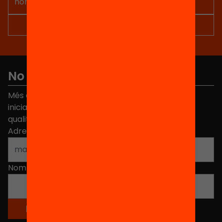
No et perdis res
Més de 40.000 persones ja han triat Equitat. Rep
iniciatives, propostes i projectes per millorar la
qualitat de l'educació a Catalunya.
Adreça electrònica
*
Nom
*