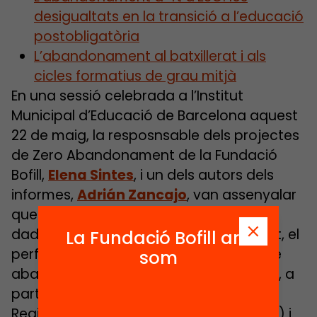
desigualtats en la transició a l’educació
postobligatòria
L’abandonament al batxillerat i als
cicles formatius de grau mitjà
En una sessió celebrada a l’Institut
Municipal d’Educació de Barcelona aquest
22 de maig, la resposnsable dels projectes
de Zero Abandonament de la Fundació
Bofill,
Elena Sintes
, i un dels autors dels
informes,
Adrián Zancajo
, van assenyalar
que per primera vegada es disposa de
dades molt concretes sobre el moment, el
La Fundació Bofill ara
perfil i la trajectòria de les persones que
som
abandonen prematurament els estudis, a
partir del seguiment de les dades del
Registre d’Alumnes de Catalunya (RALC) i