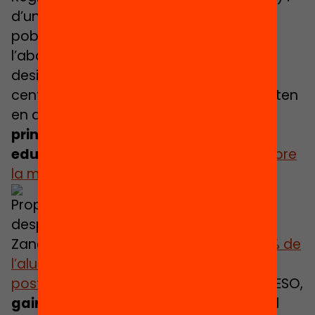
d’una anàlisi longitudinal i amb dades
poblacionals sobre
l’abandonament. També de les
desigualtats entre grups d’alumnes i
centres, així com territorials, que impacten
en aquest fenomen, que és
un dels
principals problemes del sistema
educatiu
que
manté Catalunya per sobre
la mitjana de la UE
.
Prop de 10.000 joves deixen els estudis
després de l’ESO
Zancajo va destacar que
prop del 12,5% de
l’alumnat no fa el pas a l’educació
postobligatòria
després de cursar 4t d’ESO,
gairebé 10.000 joves cada any
, però el