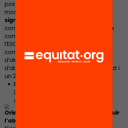
postobligatòria sense interrupcions,
mostren unes taxes d’abandonament
significativament més baixes
. La
concentració d’alumnat que abandona
continua sent un problema després de
l’ESO. Els centres de batxillerat o FP que
compten amb més concentració
d’alumnat vulnerable tenen un 22%
d’abandonament pel que fa al batxillerat i
un 25% als CFGM.
INFOGRAFIA:
L’abandonament a
batxillerat i formació professional, al
detall
Orientació i acompanyament per reduir
l’abandonament escolar