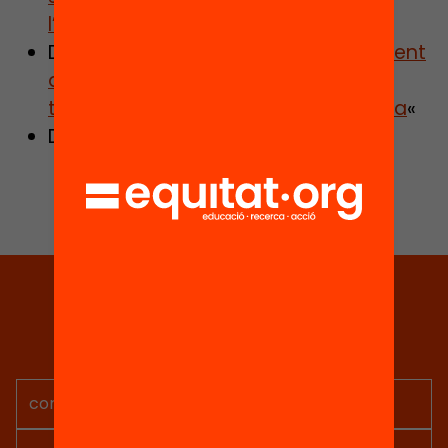
l’educació postobligatòria
Descarrega
l’informe «L’abandonament
a 4t d’ESO: les desigualtats en la
transició a l’educació postobligatòria
«
Descarrega
el dossier de premsa
.
Tria equitat
Rep continguts, iniciatives i
projectes per implicar-te.