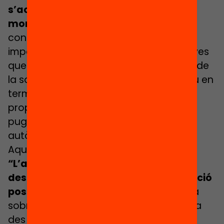
s’acumula precisament en aquest
moment de transició.
Aquesta no
continuïtat educativa té
importants costos personals per als joves
que ho pateixen i també per al conjunt de
la societat. És, per tant, un aspecte clau en
termes de justícia social i una forma de
proporcionar les eines als joves perquè
puguin desenvolupar trajectòries vitals
autònomes i satisfactòries.
Aquesta infografia és fruit de l’informe
“L’abandonament a 4t d’ESO: les
desigualtats en la transició a l’educació
postobligatòria”
que aporta evidència
sobre una etapa fins ara poc analitzada
des del punt de vista quantitatiu: la no