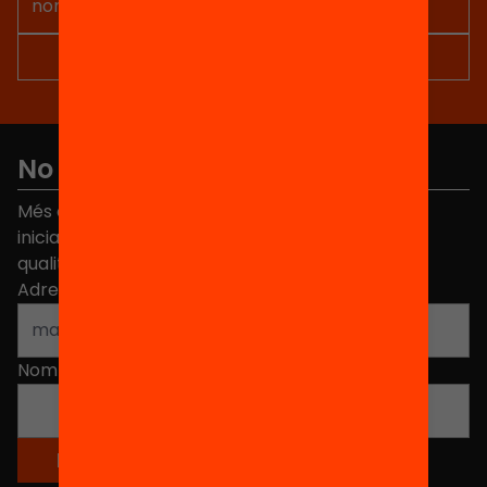
No et perdis res
Més de 40.000 persones ja han triat Equitat. Rep
iniciatives, propostes i projectes per millorar la
qualitat de l'educació a Catalunya.
Adreça electrònica
*
Nom
*