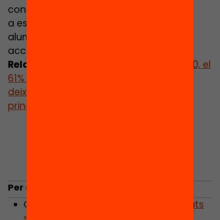
continuïtat educativa després 4t ESO
a estudis postobligatoris (tots aquells
alumnes que després de 4t d’ESO no
accedeixen al batxillerat o els CFGM).
Relacionat
: Llegeix la notícia
«L’any 2020, el
61% de l’alumnat de 19 anys que havia
deixat els estudis ho havia fet
principalment en acabar 4t d’ESO»
Per saber-ne més:
Consulta la infografia
Les desigualtats
socials i educatives en la transició a