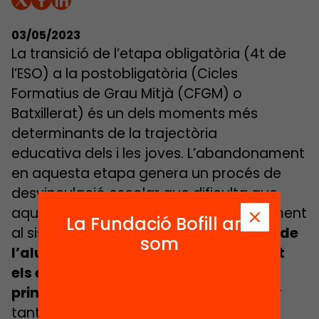
03/05/2023
La transició de l’etapa obligatòria (4t de
l’ESO) a la postobligatòria (Cicles
Formatius de Grau Mitjà (CFGM) o
Batxillerat) és un dels moments més
determinants de la trajectòria
educativa dels i les joves. L’abandonament
en aquesta etapa genera un procés de
desvinculació escolar que dificulta que
aquests joves es reenganxin posteriorment
La Fundació Bofill ara
al sistema educatiu.
L’any 2020, el 61% de
som
l’alumnat de 19 anys que havia deixat
els estudis ho havia fet durant l’ESO i
principalment en acabar 4t d’ESO.
Per
tant,
el gruix d’abandonament