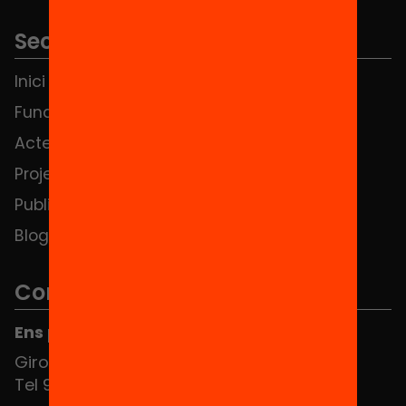
Seccions
Inici
Notícies
Fundació
FAQS
Actes
Hub Social
Projectes
Contacte
Publicacions i vídeos
Blog
Contacte
Ens pots trobar al Hub Social
Girona 34, interior 08010 Barcelona
Tel 934 588 700