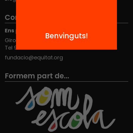
Contacte
Ens pots trobar al Hub Social
Benvinguts!
Girona 34, interior 08010 Barcelona
Tel 934 588 700
fundacio@equitat.org
Formem part de...