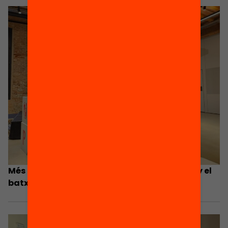
Més de 13.000 alumnes abandonen cada any el
batxillerat i la Formació Professional