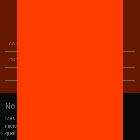
Tria equitat
Rep continguts, iniciatives i
projectes per implicar-te.
No et perdis res
Més de 40.000 persones ja han triat Equitat. Rep
iniciatives, propostes i projectes per millorar la
qualitat de l'educació a Catalunya.