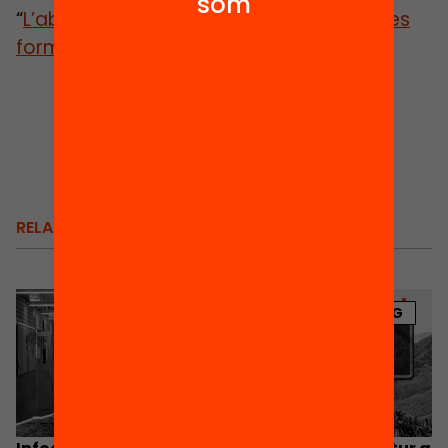
som
“
L’abandonament al batxillerat i als cicles
formatius de grau mitjà
”.
RELACIONATS
BLOG