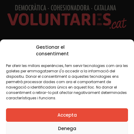
Xarxes Socials
Gestionar el
consentiment
Per oferir les millors experiències, fem servir tecnologies com ara les
TWT
YTB
IG
FB
IN
galetes per emmagatzemar i/o accedir a la informació del
dispositiu. Donar el consentiment a aquestes tecnologies ens
permetrà processar dades com ara el comportament de
navegació o identificadors únics en aquest lloc. No donar el
consentiment o retirar-lo pot afectar negativament determinades
Avís legal
Política de cookies
característiques i funcions.
Creiem que el coneixement s’ha de compartir. Per això
Accepta
fem servir una llicència Creative Commons, llevat que en
algun material indiquem el contrari. Us animem a copiar,
redistribuir, remesclar o transformar i crear els continguts
Denega