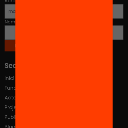
Adreça electrònica
*
Nom
*
Seccions
Inici
Notícies
Fundació
FAQS
Actes
Hub Social
Projectes
Contacte
Publicacions i vídeos
Blog