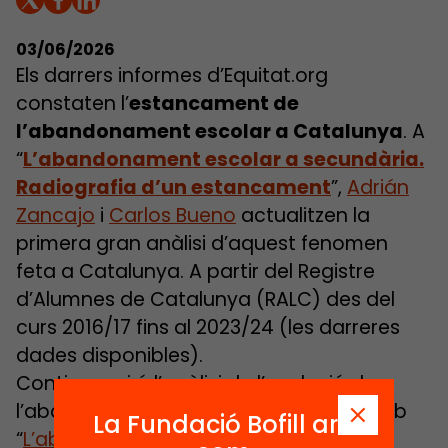
03/06/2026
Els darrers informes d’Equitat.org
constaten l’
estancament de
l’abandonament escolar a Catalunya
. A
“
L’abandonament escolar a secundària.
Radiografia d’un estancament
”,
Adrián
Zancajo
i
Carlos Bueno
actualitzen la
primera gran anàlisi d’aquest fenomen
feta a Catalunya. A partir del Registre
d’Alumnes de Catalunya (RALC) des del
curs 2016/17 fins al 2023/24 (les darreres
dades disponibles).
Continua, així, l’anàlisi de l’evolució de
l’abandonament, que va començar amb
La Fundació Bofill ara
“
L’abandonament a 4t d’ESO
” i