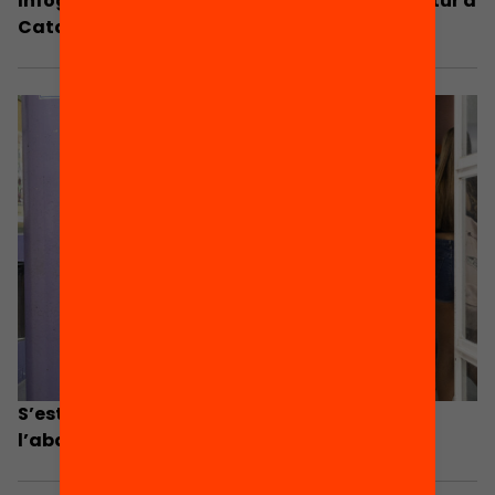
Infografia: L’abandonament escolar prematur a
Catalunya, en dades
S’estanquen les desigualtats en
l’abandonament escolar de Catalunya