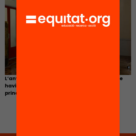
L’any 2020, el 61% de l’alumnat de 19 anys que
havia deixat els estudis ho havia fet
principalment en acabar 4t d’ESO