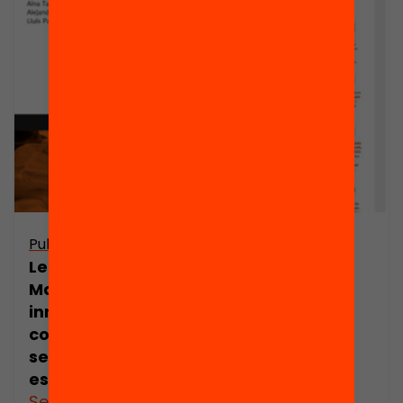
Publicació
Publicació
Les aliances
Claus per
Magnet:
millorar la
innovació per
comunicació
combatre la
digital
segregació
escolar
See more
See more