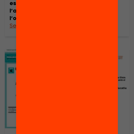
escolar: de
l’amenaça a
l’oportunitat
See more
See more