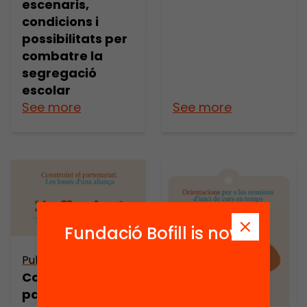
escenaris,
condicions i
possibilitats per
combatre la
segregació
escolar
See more
See more
Fundació Bofill is now
Publicació
Construint el
partenariat: les