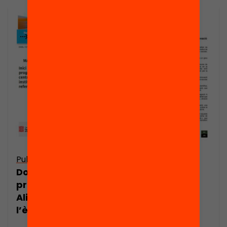
Publicació
Publicació
Dossier de
Dossier de
premsa: Magnet.
premsa.
Aliances per a
Extensió del
l’èxit educatiu
programa
Magnet, una