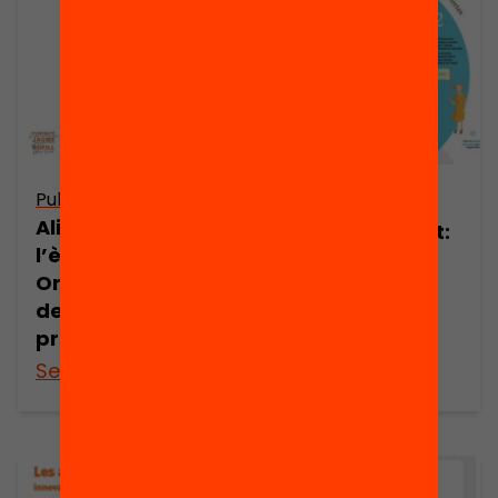
Publicació
Publicació
Aliances per a
Escoles Magnet:
l’èxit educatiu.
10 idees per la
Orientacions per
jornada de
desenvolupar un
portes obertes
projecte Magnet
amb famílies
See more
See more