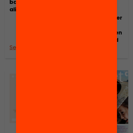
bases d’una
aliança Magnet
Publicació
Orientacions per
a les reunions
d’inici de curs en
temps de covid
See more
See more