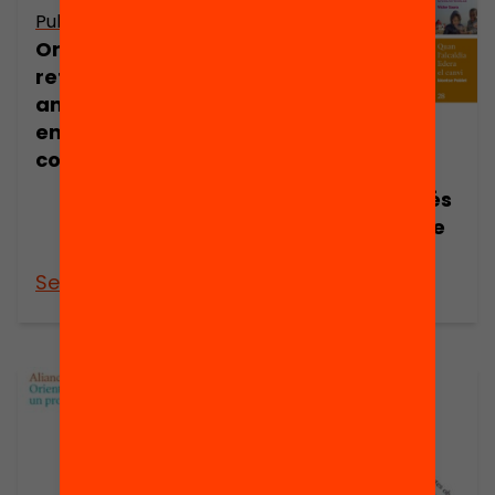
Publicació
Orientacions per
reforçar el vincle
amb les famílies
en temps de
Publicació
covid
El programa
Magnet a través
de la mirada de
sis periodistes
See more
See more