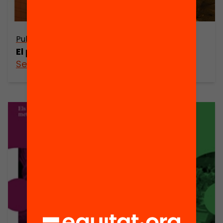
Publicació
Publicació
El partenariat
El procés
See more
See more