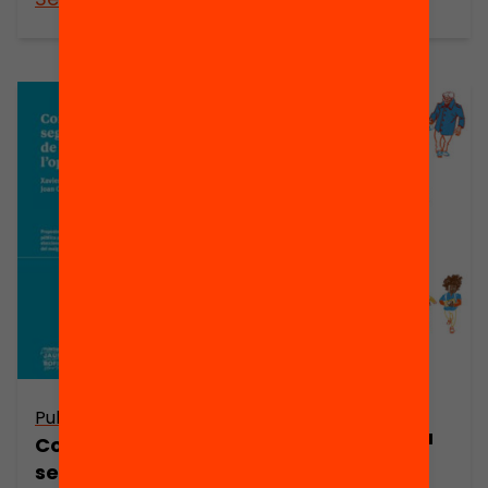
Publicació
8 orientacions
Publicació
per triar escola
Combatre la
segregació