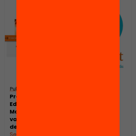
Publicació
Publicació
Presentació: El
Presentació:
programa
Eduard
Magnet.
Marquina. El
Aliances per a
valor educatiu
l’èxit educatiu
de comunicar
See more
See more