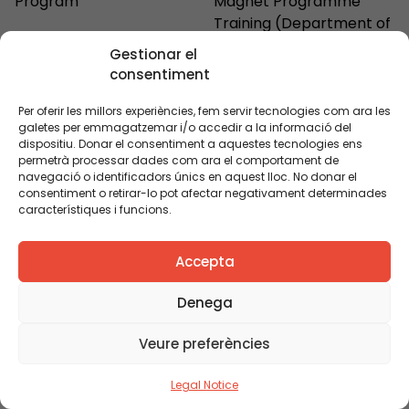
Program
Magnet Programme
Training (Department of
Education)
Gestionar el
consentiment
Per oferir les millors experiències, fem servir tecnologies com ara les
galetes per emmagatzemar i/o accedir a la informació del
dispositiu. Donar el consentiment a aquestes tecnologies ens
permetrà processar dades com ara el comportament de
navegació o identificadors únics en aquest lloc. No donar el
consentiment o retirar-lo pot afectar negativament determinades
característiques i funcions.
Accepta
Bet Madera
Susanna Tobeña
Training Coordinator of
Magnet Program
Denega
the Magnet Programme
Coordinator
(Catalan Education
Veure preferències
Ministry)
Legal Notice