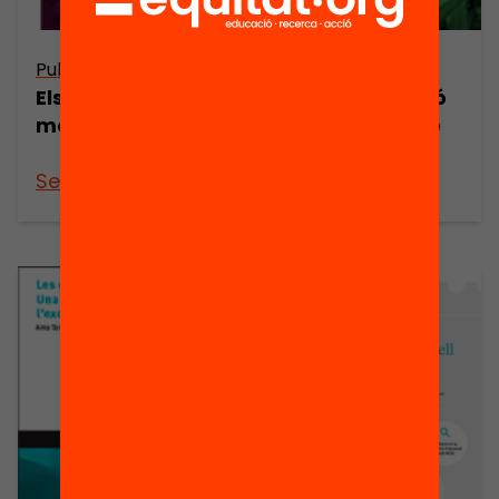
Publicació
Publicació
Els principis
La comunicació
metodològics
del projecte de
centre
See more
See more