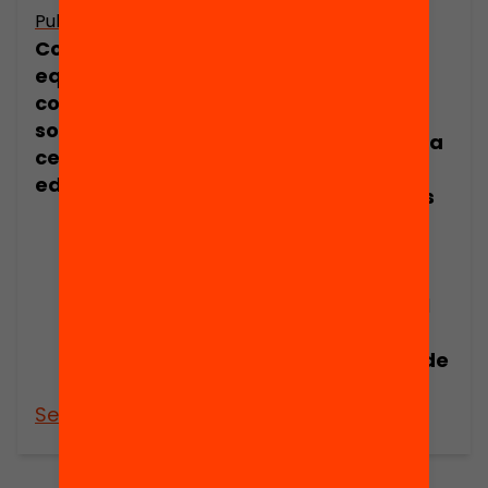
Publicació
Com podem
Publicació
equilibrar la
Dossier de
composició
premsa:
social dels
L’arquitectura a
centres
les aules:
educatius?
l’escola Camps
Elisis inicia un
projecte
d’innovació en
aliança amb el
Col·legi
d’Arquitectes de
Lleida
See more
See more