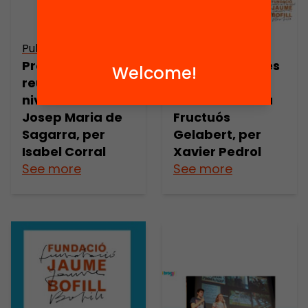
Publicació
Publicació
Presentació: Les
Presentació: Les
Welcome!
reunions de
reunions de
nivell a l’escola
nivell a l’escola
Josep Maria de
Fructuós
Sagarra, per
Gelabert, per
Isabel Corral
Xavier Pedrol
See more
See more