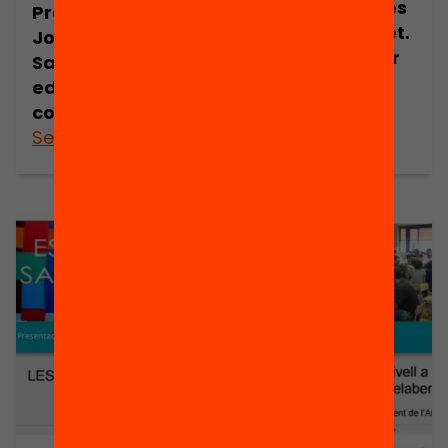
Presentació: Les
Presentació:
escoles magnet.
Josep M. de
Una aposta per
Sagarra. El valor
l’excel·lència i
educatiu de
l’equitat
comunicar
See more
See more