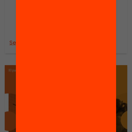
estratègia
d’innovació
educativa per
afavorir l’èxit
escolar
See more
See more