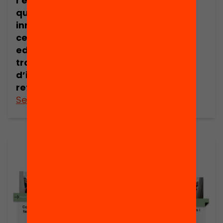
l’èxit educatiu”,
escolar
que promou la
innovació en els
centres
educatius a
través
d’institucions de
referència
See more
See more