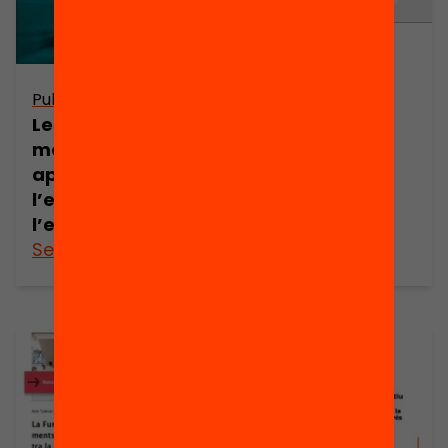
Publicació
Mesures per
Publicació
reduir la
Les escoles
segregació
magnet. Una
escolar a nivell
aposta per
municipal
l’excel·lència i
l’equitat
See more
See more