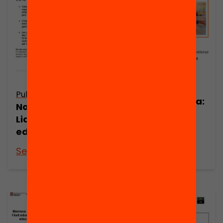
Publicació
Publicació
Nota de premsa:
Nota de premsa:
Magnet.
Liderar l’equitat
Aliances per a
educativa
l’èxit educatiu
See more
See more