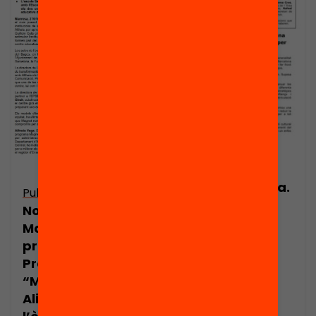
Publicació
Nota de premsa.
Publicació
Extensió del
Nota de premsa:
programa
Manresa
Magnet, una
presenta el
estratègia
Programa
d’innovació
“Magnet.
educativa per
Aliances per a
afavorir l’èxit