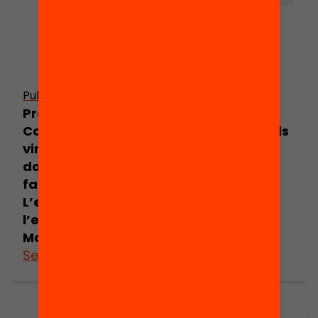
Publicació
Publicació
Presentació:
Presentació:
Com millorar els
Com millorar els
vincles entre
vincles entre
docents i
docents i
famílies?
famílies? per
L’experiència de
Jordi Collet
l’escola Mas
Masó de Salt
See more
See more