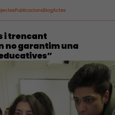
ojectes
Publicacions
Blog
Actes
 i trencant
an no garantim una
 educatives”