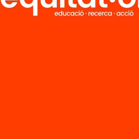
ia “deixar de prioritzar la visió economicista de
r estudiants al sistema educatiu per millorar la
tivitat i apostar més pel desenvolupament per
ió que també es desprèn del
Manifest per a
ció d’adults en el segle XXI
(2017)
de l’Associ
 per a l’Educació d’Adults.
dria deixar de prioritzar la v
omicista de retornar
diants al sistema educatiu
orar la competitivitat i apos
 pel desenvolupament
onal”
ents, a més, coincideixen en la necessitat de f