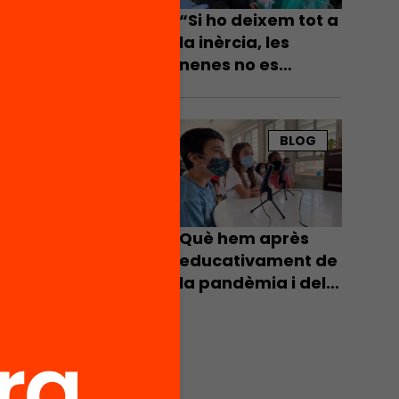
“Si ho deixem tot a
la inèrcia, les
xemple,
nenes no es
onar
dedicaran a la
s troben
tecnologia”
BLOG
s
s
ssar
Què hem après
educativament de
la pandèmia i del
tat
tancament
cada
d’escoles de fa
s del
dos anys?
ós,