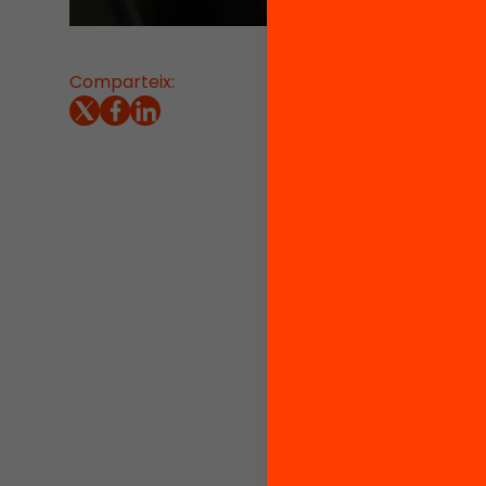
Comparteix:
30/06/2
REPOR
La form
canvi p
necessi
actual,
prepara
aquesta
coneixe
“Tenim 
reals d
l’escol
reclam 
paradig