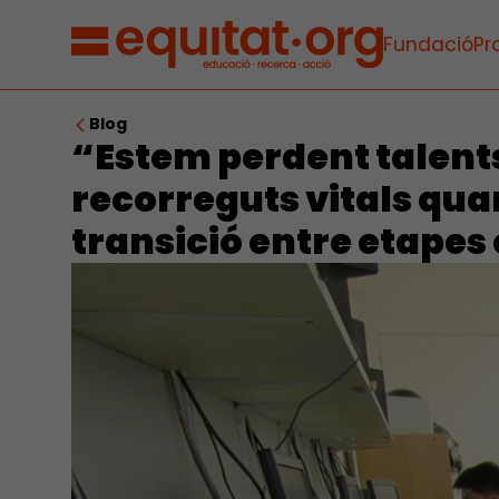
Fundació
Pr
Blog
“Estem perdent talents
recorreguts vitals qu
transició entre etapes