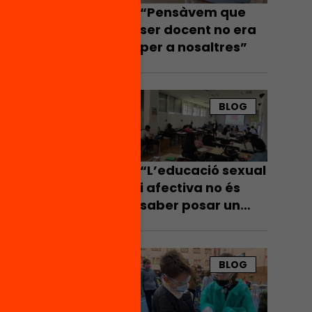
índex
“Pensàvem que
ser docent no era
l 14,8%,
per a nosaltres”
ncipis
5%,
erò
BLOG
sones
“L’educació sexual
i afectiva no és
saber posar un
 a
preservatiu”
al
BLOG
etenir