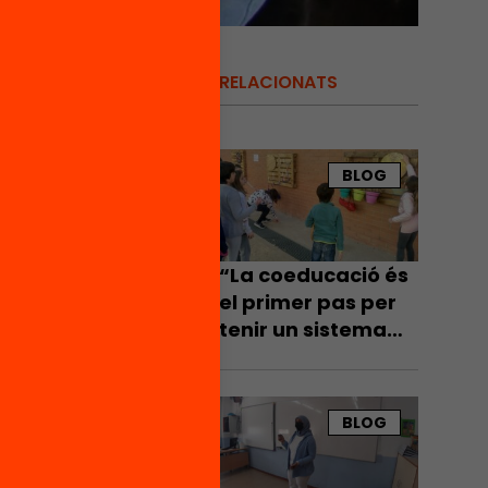
RELACIONATS
 de
BLOG
gies en
“La coeducació és
el primer pas per
tenir un sistema
tats
educatiu inclusiu”
r de
s un
BLOG
i de
les