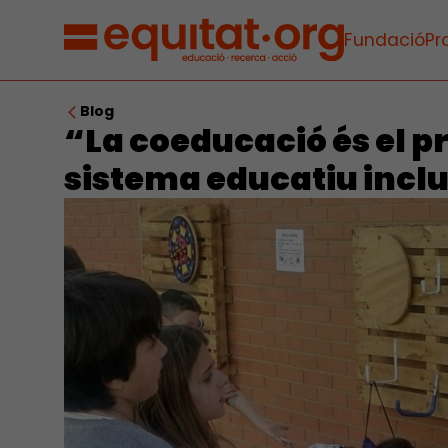
Fundació
Pr
Blog
“La coeducació és el pr
sistema educatiu incl